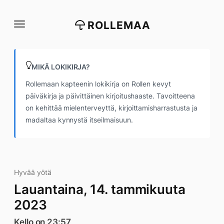
Siirry
suoraan
ROLLEMAA
sisältöön
MIKÄ LOKIKIRJA?
Rollemaan kapteenin lokikirja on Rollen kevyt
päiväkirja ja päivittäinen kirjoitushaaste. Tavoitteena
on kehittää mielenterveyttä, kirjoittamisharrastusta ja
madaltaa kynnystä itseilmaisuun.
Hyvää yötä
Lauantaina, 14. tammikuuta
2023
Kello on 23:57