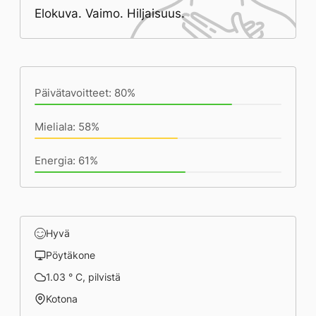
Elokuva. Vaimo. Hiljaisuus.
Päivän saavutukset kirjoittamishetkeen
(23:57) mennessä
Päivätavoitteet: 80%
Mieliala: 58%
Energia: 61%
Hyvä
Pöytäkone
1.03 ° C, pilvistä
Kotona