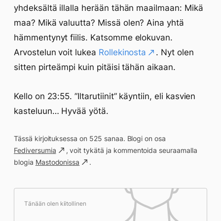
yhdeksältä illalla herään tähän maailmaan: Mikä
maa? Mikä valuutta? Missä olen? Aina yhtä
hämmentynyt fiilis. Katsomme elokuvan.
Arvostelun voit lukea
Rollekinosta
. Nyt olen
sitten pirteämpi kuin pitäisi tähän aikaan.
Kello on 23:55. ”Iltarutiinit” käyntiin, eli kasvien
kasteluun… Hyvää yötä.
Tässä kirjoituksessa on 525 sanaa. Blogi on osa
Fediversumia
, voit tykätä ja kommentoida seuraamalla
blogia
Mastodonissa
.
Tänään olen kiitollinen