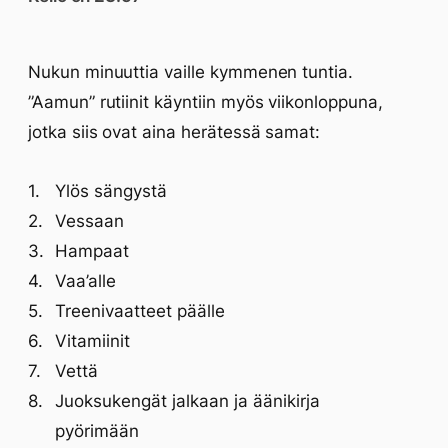
Nukun minuuttia vaille kymmenen tuntia.
”Aamun” rutiinit käyntiin myös viikonloppuna,
jotka siis ovat aina herätessä samat:
Ylös sängystä
Vessaan
Hampaat
Vaa’alle
Treenivaatteet päälle
Vitamiinit
Vettä
Juoksukengät jalkaan ja äänikirja
pyörimään