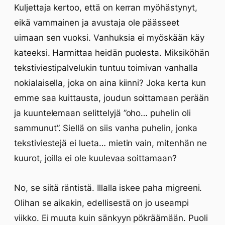
Kuljettaja kertoo, että on kerran myöhästynyt,
eikä vammainen ja avustaja ole päässeet
uimaan sen vuoksi. Vanhuksia ei myöskään käy
kateeksi. Harmittaa heidän puolesta. Miksiköhän
tekstiviestipalvelukin tuntuu toimivan vanhalla
nokialaisella, joka on aina kiinni? Joka kerta kun
emme saa kuittausta, joudun soittamaan perään
ja kuuntelemaan selittelyjä ”oho… puhelin oli
sammunut”. Siellä on siis vanha puhelin, jonka
tekstiviestejä ei lueta… mietin vain, mitenhän ne
kuurot, joilla ei ole kuulevaa soittamaan?
No, se siitä räntistä. Illalla iskee paha migreeni.
Olihan se aikakin, edellisestä on jo useampi
viikko. Ei muuta kuin sänkyyn pökräämään. Puoli