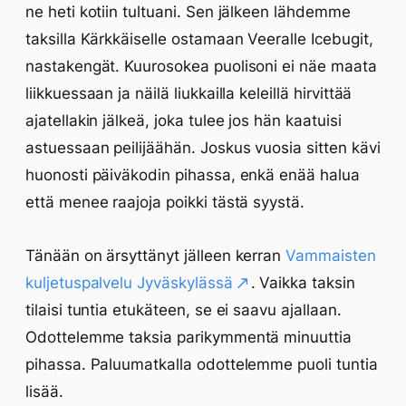
ne heti kotiin tultuani. Sen jälkeen lähdemme
taksilla Kärkkäiselle ostamaan Veeralle Icebugit,
nastakengät. Kuurosokea puolisoni ei näe maata
liikkuessaan ja näilä liukkailla keleillä hirvittää
ajatellakin jälkeä, joka tulee jos hän kaatuisi
astuessaan peilijäähän. Joskus vuosia sitten kävi
huonosti päiväkodin pihassa, enkä enää halua
että menee raajoja poikki tästä syystä.
Tänään on ärsyttänyt jälleen kerran
Vammaisten
kuljetuspalvelu Jyväskylässä
. Vaikka taksin
tilaisi tuntia etukäteen, se ei saavu ajallaan.
Odottelemme taksia parikymmentä minuuttia
pihassa. Paluumatkalla odottelemme puoli tuntia
lisää.