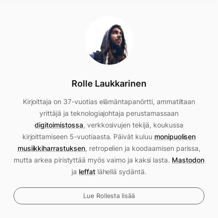
Rolle Laukkarinen
Kirjoittaja on 37-vuotias elämäntapanörtti, ammatiltaan
yrittäjä ja teknologiajohtaja perustamassaan
digitoimistossa
, verkkosivujen tekijä, koukussa
kirjoittamiseen 5-vuotiaasta. Päivät kuluu
monipuolisen
musiikkiharrastuksen
, retropelien ja koodaamisen parissa,
mutta arkea piristyttää myös vaimo ja kaksi lasta.
Mastodon
ja
leffat
lähellä sydäntä.
Lue Rollesta lisää