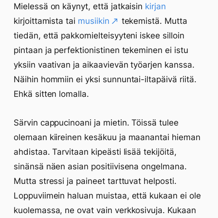
Mielessä on käynyt, että jatkaisin
kirjan
kirjoittamista tai
musiikin
tekemistä. Mutta
tiedän, että pakkomielteisyyteni iskee silloin
pintaan ja perfektionistinen tekeminen ei istu
yksiin vaativan ja aikaavievän työarjen kanssa.
Näihin hommiin ei yksi sunnuntai-iltapäivä riitä.
Ehkä sitten lomalla.
Särvin cappucinoani ja mietin. Töissä tulee
olemaan kiireinen kesäkuu ja maanantai hieman
ahdistaa. Tarvitaan kipeästi lisää tekijöitä,
sinänsä näen asian positiivisena ongelmana.
Mutta stressi ja paineet tarttuvat helposti.
Loppuviimein haluan muistaa, että kukaan ei ole
kuolemassa, ne ovat vain verkkosivuja. Kukaan