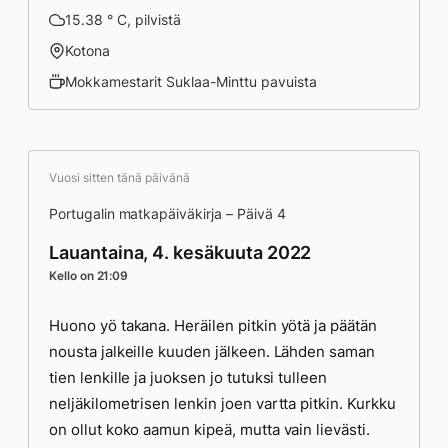
15.38 ° C, pilvistä
Kotona
Mokkamestarit Suklaa-Minttu pavuista
Vuosi sitten tänä päivänä
Portugalin matkapäiväkirja – Päivä 4
Lauantaina, 4. kesäkuuta 2022
Kello on 21:09
Huono yö takana. Heräilen pitkin yötä ja päätän
nousta jalkeille kuuden jälkeen. Lähden saman
tien lenkille ja juoksen jo tutuksi tulleen
neljäkilometrisen lenkin joen vartta pitkin. Kurkku
on ollut koko aamun kipeä, mutta vain lievästi.