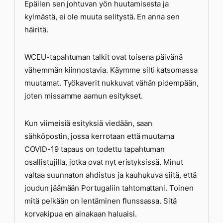
Epäilen sen johtuvan yön huutamisesta ja
kylmästä, ei ole muuta selitystä. En anna sen
häiritä.
WCEU-tapahtuman talkit ovat toisena päivänä
vähemmän kiinnostavia. Käymme silti katsomassa
muutamat. Työkaverit nukkuvat vähän pidempään,
joten missamme aamun esitykset.
Kun viimeisiä esityksiä viedään, saan
sähköpostin, jossa kerrotaan että muutama
COVID-19 tapaus on todettu tapahtuman
osallistujilla, jotka ovat nyt eristyksissä. Minut
valtaa suunnaton ahdistus ja kauhukuva siitä, että
joudun jäämään Portugaliin tahtomattani. Toinen
mitä pelkään on lentäminen flunssassa. Sitä
korvakipua en ainakaan haluaisi.