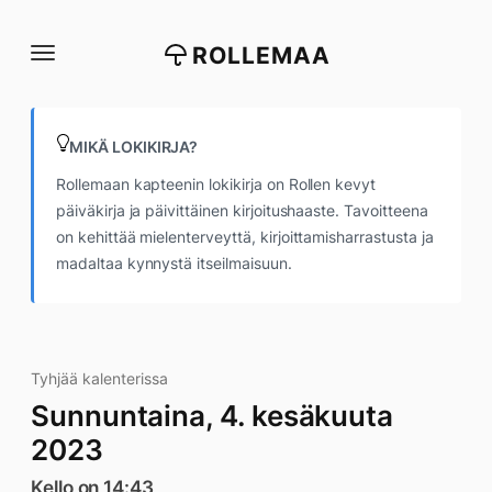
Siirry
suoraan
ROLLEMAA
sisältöön
MIKÄ LOKIKIRJA?
Rollemaan kapteenin lokikirja on Rollen kevyt
päiväkirja ja päivittäinen kirjoitushaaste. Tavoitteena
on kehittää mielenterveyttä, kirjoittamisharrastusta ja
madaltaa kynnystä itseilmaisuun.
Tyhjää kalenterissa
Sunnuntaina, 4. kesäkuuta
2023
Kello on 14:43