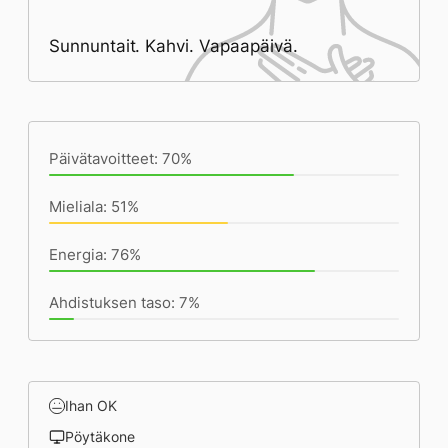
Sunnuntait. Kahvi. Vapaapäivä.
Päivän saavutukset kirjoittamishetkeen
(14:43) mennessä
Päivätavoitteet: 70%
Mieliala: 51%
Energia: 76%
Ahdistuksen taso: 7%
Ihan OK
Pöytäkone