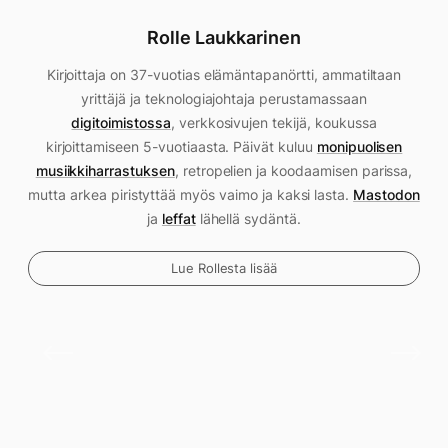
Rolle Laukkarinen
Kirjoittaja on 37-vuotias elämäntapanörtti, ammatiltaan
yrittäjä ja teknologiajohtaja perustamassaan
digitoimistossa
, verkkosivujen tekijä, koukussa
kirjoittamiseen 5-vuotiaasta. Päivät kuluu
monipuolisen
musiikkiharrastuksen
, retropelien ja koodaamisen parissa,
mutta arkea piristyttää myös vaimo ja kaksi lasta.
Mastodon
ja
leffat
lähellä sydäntä.
Lue Rollesta lisää