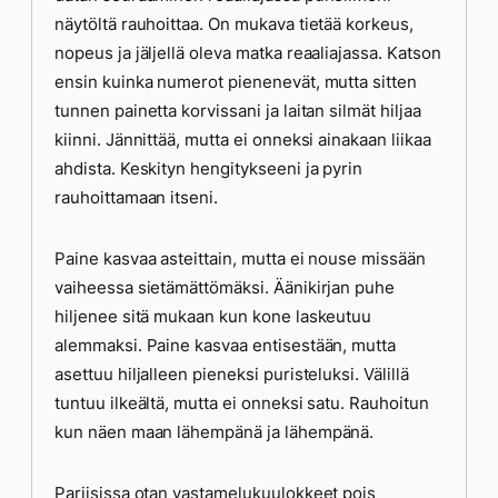
näytöltä rauhoittaa. On mukava tietää korkeus,
nopeus ja jäljellä oleva matka reaaliajassa. Katson
ensin kuinka numerot pienenevät, mutta sitten
tunnen painetta korvissani ja laitan silmät hiljaa
kiinni. Jännittää, mutta ei onneksi ainakaan liikaa
ahdista. Keskityn hengitykseeni ja pyrin
rauhoittamaan itseni.
Paine kasvaa asteittain, mutta ei nouse missään
vaiheessa sietämättömäksi. Äänikirjan puhe
hiljenee sitä mukaan kun kone laskeutuu
alemmaksi. Paine kasvaa entisestään, mutta
asettuu hiljalleen pieneksi puristeluksi. Välillä
tuntuu ilkeältä, mutta ei onneksi satu. Rauhoitun
kun näen maan lähempänä ja lähempänä.
Pariisissa otan vastamelukuulokkeet pois