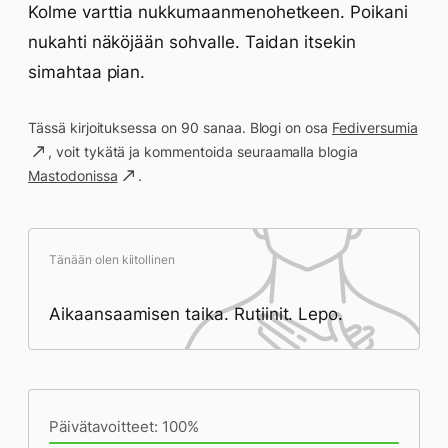
Kolme varttia nukkumaanmenohetkeen. Poikani
nukahti näköjään sohvalle. Taidan itsekin
simahtaa pian.
Tässä kirjoituksessa on 90 sanaa. Blogi on osa
Fediversumia
, voit tykätä ja kommentoida seuraamalla blogia
Mastodonissa
.
Tänään olen kiitollinen
Aikaansaamisen taika. Rutiinit. Lepo.
Päivän saavutukset kirjoittamishetkeen
(21:48) mennessä
Päivätavoitteet: 100%