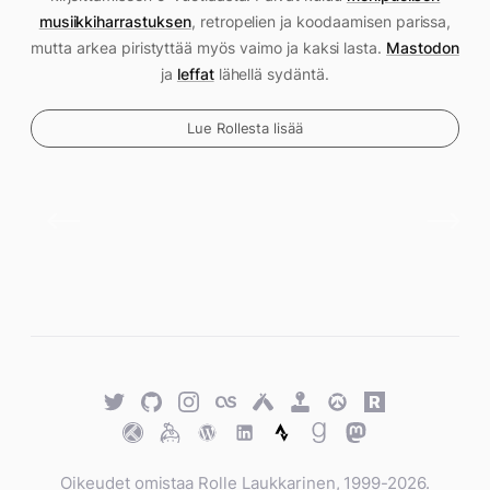
musiikkiharrastuksen
, retropelien ja koodaamisen parissa,
mutta arkea piristyttää myös vaimo ja kaksi lasta.
Mastodon
ja
leffat
lähellä sydäntä.
Lue Rollesta lisää
Twitter
GitHub
Twitter
Last.fm
Untappd
Retro
Overwatch
Rawg.io
Achievements
Trakt
Keybase
WordPress
WordPress
Strava
Goodreads
Mastodon
Oikeudet omistaa Rolle Laukkarinen, 1999-2026.