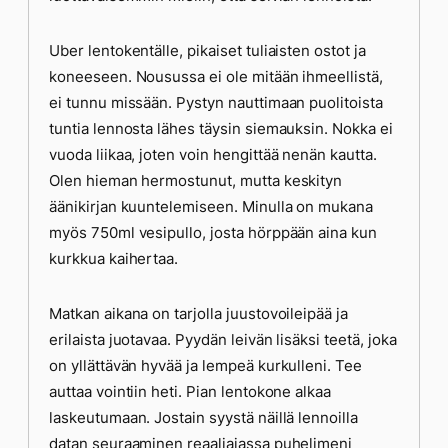
Uber lentokentälle, pikaiset tuliaisten ostot ja
koneeseen. Nousussa ei ole mitään ihmeellistä,
ei tunnu missään. Pystyn nauttimaan puolitoista
tuntia lennosta lähes täysin siemauksin. Nokka ei
vuoda liikaa, joten voin hengittää nenän kautta.
Olen hieman hermostunut, mutta keskityn
äänikirjan kuuntelemiseen. Minulla on mukana
myös 750ml vesipullo, josta hörppään aina kun
kurkkua kaihertaa.
Matkan aikana on tarjolla juustovoileipää ja
erilaista juotavaa. Pyydän leivän lisäksi teetä, joka
on yllättävän hyvää ja lempeä kurkulleni. Tee
auttaa vointiin heti. Pian lentokone alkaa
laskeutumaan. Jostain syystä näillä lennoilla
datan seuraaminen reaaliajassa puhelimeni