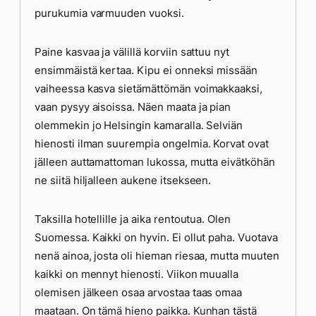
purukumia varmuuden vuoksi.
Paine kasvaa ja välillä korviin sattuu nyt
ensimmäistä kertaa. Kipu ei onneksi missään
vaiheessa kasva sietämättömän voimakkaaksi,
vaan pysyy aisoissa. Näen maata ja pian
olemmekin jo Helsingin kamaralla. Selviän
hienosti ilman suurempia ongelmia. Korvat ovat
jälleen auttamattoman lukossa, mutta eivätköhän
ne siitä hiljalleen aukene itsekseen.
Taksilla hotellille ja aika rentoutua. Olen
Suomessa. Kaikki on hyvin. Ei ollut paha. Vuotava
nenä ainoa, josta oli hieman riesaa, mutta muuten
kaikki on mennyt hienosti. Viikon muualla
olemisen jälkeen osaa arvostaa taas omaa
maataan. On tämä hieno paikka. Kunhan tästä