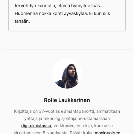
tervehdyn kunnolla, elämä hymyilee taas.
Huomenna nokka kohti Jyväskylää. Ei kun siis
tänään.
Rolle Laukkarinen
Kirjoittaja on 37-vuotias elämäntapanörtti, ammatiltaan
yrittäjä ja teknologiajohtaja perustamassaan
digitoimistossa
, verkkosivujen tekijä, koukussa
kirjoittamiseen 5-vuotiaasta. Päivät kuluu
monipuolisen