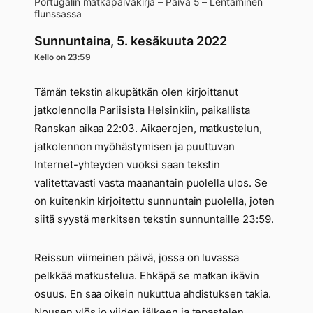
Portugalin matkapäiväkirja – Päivä 5 – Lentäminen
flunssassa
Sunnuntaina, 5. kesäkuuta 2022
Kello on 23:59
Tämän tekstin alkupätkän olen kirjoittanut
jatkolennolla Pariisista Helsinkiin, paikallista
Ranskan aikaa 22:03. Aikaerojen, matkustelun,
jatkolennon myöhästymisen ja puuttuvan
Internet-yhteyden vuoksi saan tekstin
valitettavasti vasta maanantain puolella ulos. Se
on kuitenkin kirjoitettu sunnuntain puolella, joten
siitä syystä merkitsen tekstin sunnuntaille 23:59.
Reissun viimeinen päivä, jossa on luvassa
pelkkää matkustelua. Ehkäpä se matkan ikävin
osuus. En saa oikein nukuttua ahdistuksen takia.
Nousen ylös jo viiden jälkeen ja tepastelen