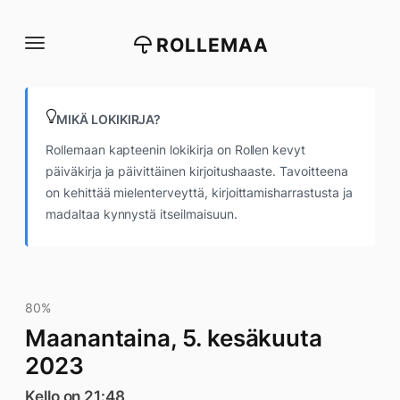
Siirry
suoraan
ROLLEMAA
sisältöön
MIKÄ LOKIKIRJA?
Rollemaan kapteenin lokikirja on Rollen kevyt
päiväkirja ja päivittäinen kirjoitushaaste. Tavoitteena
on kehittää mielenterveyttä, kirjoittamisharrastusta ja
madaltaa kynnystä itseilmaisuun.
80%
Maanantaina, 5. kesäkuuta
2023
Kello on 21:48