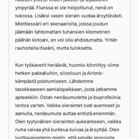
ympyrää. Flunssa ei ole helpottunut, nenä on
tukossa. Lisäksi vasen sierain vuotaa ärsyttävästi.
Miettiessäni eri skenaarioita, joissa joudun
jäämään tahtomattani tuhansien kilometrien
päähän kotoani, en voi olla ahdistumatta. Yritän
rauhoitella itseäni, mutta tuloksetta.
Kun työkaverit heräävät, huomio kiinnittyy viime
hetken pakkailuihin, siivoiluun ja Airbnb-
kämpästä poistumiseen. Lähdemme
tasokkaaseen aamiaispaikkaan, josta jatkamme
apteekkiin. Ostan nenäsumutetta ja ibuprofeiinia
lentoa varten. Vaikka sieraimet ovat auenneet jo
aamulla, nenäsumute auttaa entistä enemmän.
Olen tyytyväinen sierainten aukeamiseen, vaikka
nuha vaivaa yhä kurkkua kuivaa ja ärsyttää. Olen
luottavaisemmin mielin, että selviän lennoista.