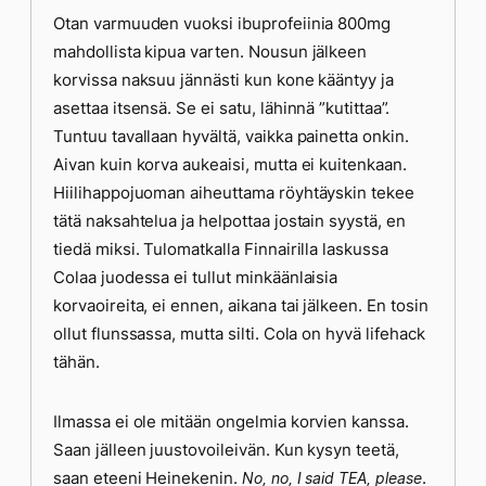
Otan varmuuden vuoksi ibuprofeiinia 800mg
mahdollista kipua varten. Nousun jälkeen
korvissa naksuu jännästi kun kone kääntyy ja
asettaa itsensä. Se ei satu, lähinnä ”kutittaa”.
Tuntuu tavallaan hyvältä, vaikka painetta onkin.
Aivan kuin korva aukeaisi, mutta ei kuitenkaan.
Hiilihappojuoman aiheuttama röyhtäyskin tekee
tätä naksahtelua ja helpottaa jostain syystä, en
tiedä miksi. Tulomatkalla Finnairilla laskussa
Colaa juodessa ei tullut minkäänlaisia
korvaoireita, ei ennen, aikana tai jälkeen. En tosin
ollut flunssassa, mutta silti. Cola on hyvä lifehack
tähän.
Ilmassa ei ole mitään ongelmia korvien kanssa.
Saan jälleen juustovoileivän. Kun kysyn teetä,
saan eteeni Heinekenin.
.
No, no, I said TEA, please