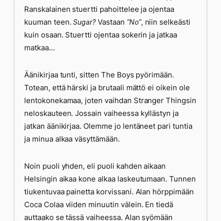
Ranskalainen stuertti pahoittelee ja ojentaa
kuuman teen.
Vastaan
, niin selkeästi
Sugar?
”No”
kuin osaan. Stuertti ojentaa sokerin ja jatkaa
matkaa…
Äänikirjaa tunti, sitten The Boys pyörimään.
Totean, että härski ja brutaali mättö ei oikein ole
lentokonekamaa, joten vaihdan Stranger Thingsin
neloskauteen. Jossain vaiheessa kyllästyn ja
jatkan äänikirjaa. Olemme jo lentäneet pari tuntia
ja minua alkaa väsyttämään.
Noin puoli yhden, eli puoli kahden aikaan
Helsingin aikaa kone alkaa laskeutumaan. Tunnen
tiukentuvaa painetta korvissani. Alan hörppimään
Coca Colaa viiden minuutin välein. En tiedä
auttaako se tässä vaiheessa. Alan syömään