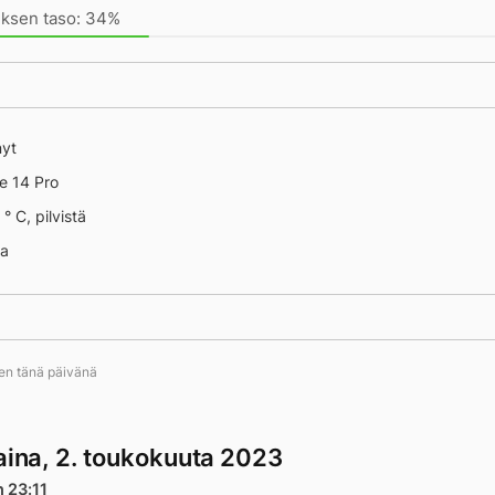
uksen taso: 34%
nyt
e 14 Pro
° C, pilvistä
na
ten tänä päivänä
taina, 2. toukokuuta 2023
n 23:11