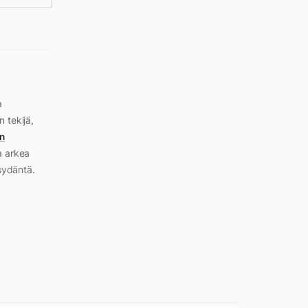
a
n tekijä,
n
a arkea
sydäntä.