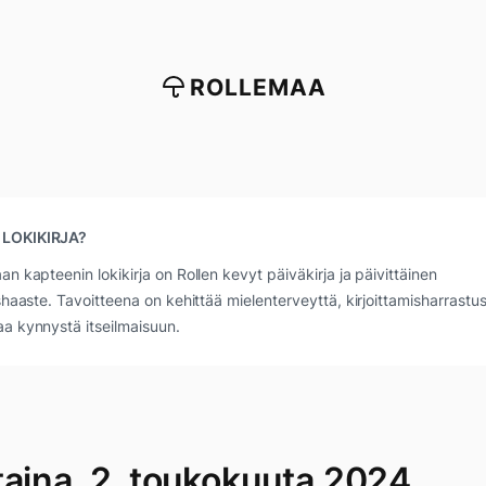
ROLLEMAA
 LOKIKIRJA?
an kapteenin lokikirja on Rollen kevyt päiväkirja ja päivittäinen
ushaaste. Tavoitteena on kehittää mielenterveyttä, kirjoittamisharrastus
a kynnystä itseilmaisuun.
taina, 2. toukokuuta 2024