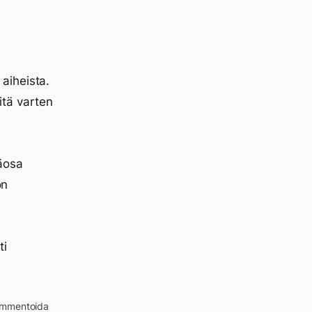
aiheista.
Sitä varten
äosa
on
ti
kommentoida