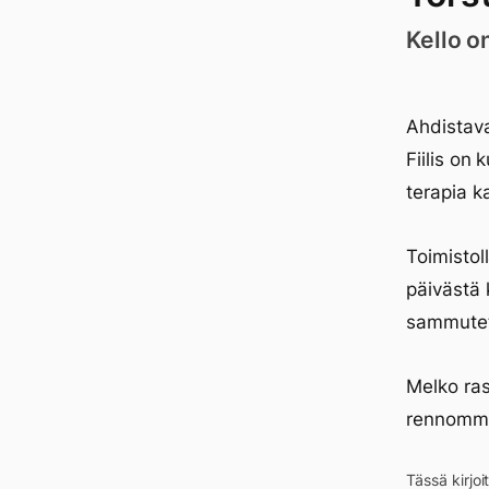
Kello o
Ahdistava
Fiilis on 
terapia ka
Toimistol
päivästä 
sammutet
Melko ras
rennommin
Tässä kirjo