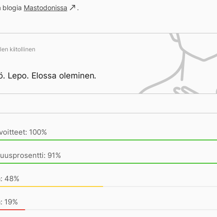
a blogia
Mastodonissa
.
en kiitollinen
ö. Lepo. Elossa oleminen.
ivän saavutukset kirjoittamishetkeen (23:41) mennessä
voitteet: 100%
uusprosentti: 91%
a: 48%
: 19%