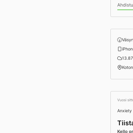
Ahdist
Väsy
iPhon
13.87 
Koto
Vuosi sit
Anxiety
Tiis
Kello o