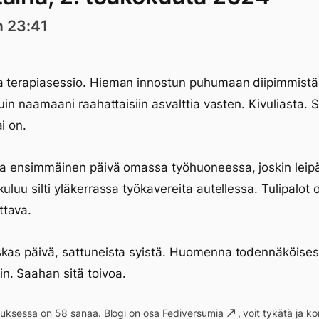
n 23:41
 terapiasessio. Hieman innostun puhumaan diipimmistä 
kuin naamaani raahattaisiin asvalttia vasten. Kivuliasta. 
i on.
la ensimmäinen päivä omassa työhuoneessa, joskin leip
kuluu silti yläkerrassa työkavereita autellessa. Tulipalot 
tava.
kas päivä, sattuneista syistä. Huomenna todennäköises
. Saahan sitä toivoa.
ituksessa on 58 sanaa. Blogi on osa
Fediversumia
, voit tykätä ja 