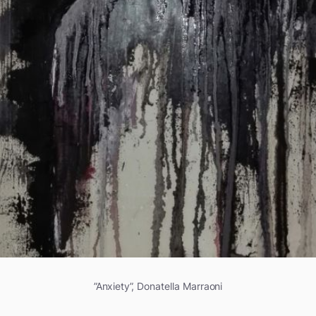
”Anxiety”, Donatella Marraoni