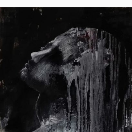
doesn’t kill you… fucking hurts you