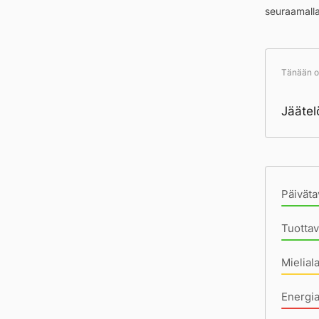
seuraamall
Tänään ol
Jäätel
Pä
Päiväta
Tuottav
Mielial
Energia