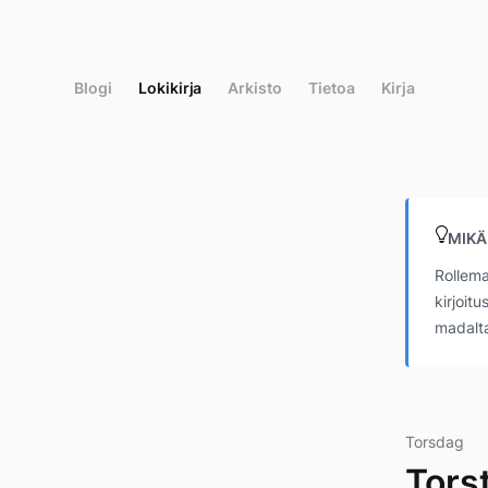
Siirry
suoraan
sisältöön
Blogi
Lokikirja
Arkisto
Tietoa
Kirja
MIKÄ
Rollema
kirjoit
madalta
Torsdag
Tors