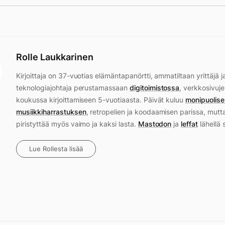
Rolle Laukkarinen
Kirjoittaja on 37-vuotias elämäntapanörtti, ammatiltaan yrittäjä j
teknologiajohtaja perustamassaan
digitoimistossa
, verkkosivuje
koukussa kirjoittamiseen 5-vuotiaasta. Päivät kuluu
monipuolise
musiikkiharrastuksen
, retropelien ja koodaamisen parissa, mutt
piristyttää myös vaimo ja kaksi lasta.
Mastodon
ja
leffat
lähellä 
Lue Rollesta lisää