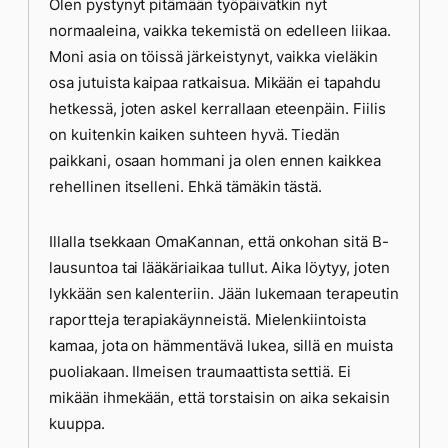
Olen pystynyt pitämään työpäivätkin nyt
normaaleina, vaikka tekemistä on edelleen liikaa.
Moni asia on töissä järkeistynyt, vaikka vieläkin
osa jutuista kaipaa ratkaisua. Mikään ei tapahdu
hetkessä, joten askel kerrallaan eteenpäin. Fiilis
on kuitenkin kaiken suhteen hyvä. Tiedän
paikkani, osaan hommani ja olen ennen kaikkea
rehellinen itselleni. Ehkä tämäkin tästä.
Illalla tsekkaan OmaKannan, että onkohan sitä B-
lausuntoa tai lääkäriaikaa tullut. Aika löytyy, joten
lykkään sen kalenteriin. Jään lukemaan terapeutin
raportteja terapiakäynneistä. Mielenkiintoista
kamaa, jota on hämmentävä lukea, sillä en muista
puoliakaan. Ilmeisen traumaattista settiä. Ei
mikään ihmekään, että torstaisin on aika sekaisin
kuuppa.