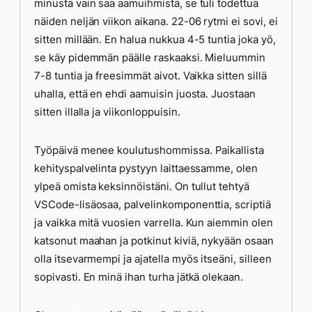
minusta vain saa aamuihmistä, se tuli todettua
näiden neljän viikon aikana. 22-06 rytmi ei sovi, ei
sitten millään. En halua nukkua 4-5 tuntia joka yö,
se käy pidemmän päälle raskaaksi. Mieluummin
7-8 tuntia ja freesimmät aivot. Vaikka sitten sillä
uhalla, että en ehdi aamuisin juosta. Juostaan
sitten illalla ja viikonloppuisin.
Työpäivä menee koulutushommissa. Paikallista
kehityspalvelinta pystyyn laittaessamme, olen
ylpeä omista keksinnöistäni. On tullut tehtyä
VSCode-lisäosaa, palvelinkomponenttia, scriptiä
ja vaikka mitä vuosien varrella. Kun aiemmin olen
katsonut maahan ja potkinut kiviä, nykyään osaan
olla itsevarmempi ja ajatella myös itseäni, silleen
sopivasti. En minä ihan turha jätkä olekaan.