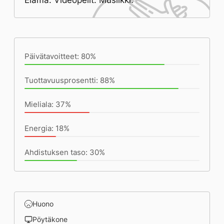
Elämä. Videopelit. Musiikki.
Päivän saavutukset kirjoittamishetkeen
(23:59) mennessä
Päivätavoitteet: 80%
Tuottavuusprosentti: 88%
Mieliala: 37%
Energia: 18%
Ahdistuksen taso: 30%
Huono
Pöytäkone