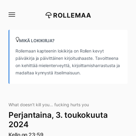
Siirry
suoraan
ROLLEMAA
sisältöön
MIKÄ LOKIKIRJA?
Rollemaan kapteenin lokikirja on Rollen kevyt
päiväkirja ja päivittäinen kirjoitushaaste. Tavoitteena
on kehittää mielenterveyttä, kirjoittamisharrastusta ja
madaltaa kynnystä itseilmaisuun.
What doesn’t kill you… fucking hurts you
Perjantaina, 3. toukokuuta
2024
Kello on 23:59