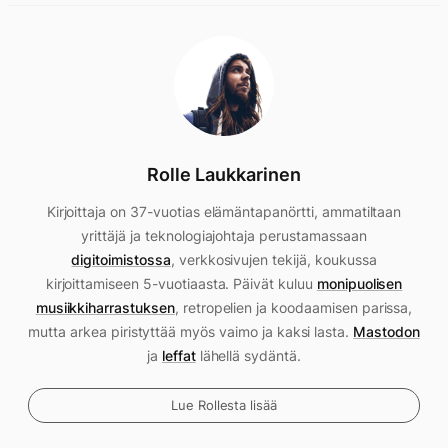
Rolle Laukkarinen
Kirjoittaja on 37-vuotias elämäntapanörtti, ammatiltaan
yrittäjä ja teknologiajohtaja perustamassaan
digitoimistossa
, verkkosivujen tekijä, koukussa
kirjoittamiseen 5-vuotiaasta. Päivät kuluu
monipuolisen
musiikkiharrastuksen
, retropelien ja koodaamisen parissa,
mutta arkea piristyttää myös vaimo ja kaksi lasta.
Mastodon
ja
leffat
lähellä sydäntä.
Lue Rollesta lisää