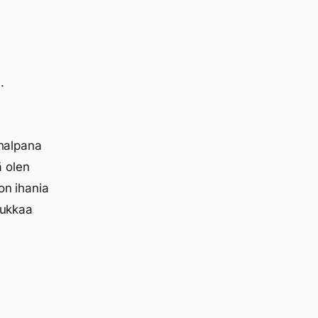
.
”halpana
ä olen
on ihania
pukkaa