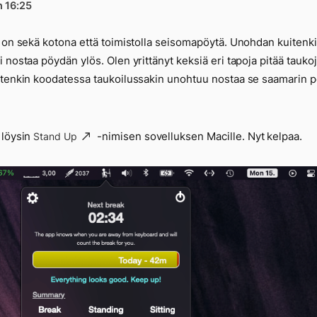
n 16:25
 on sekä kotona että toimistolla seisomapöytä. Unohdan kuitenk
 nostaa pöydän ylös. Olen yrittänyt keksiä eri tapoja pitää taukoj
tenkin koodatessa taukoilussakin unohtuu nostaa se saamarin p
 löysin
-nimisen sovelluksen Macille. Nyt kelpaa.
Stand Up