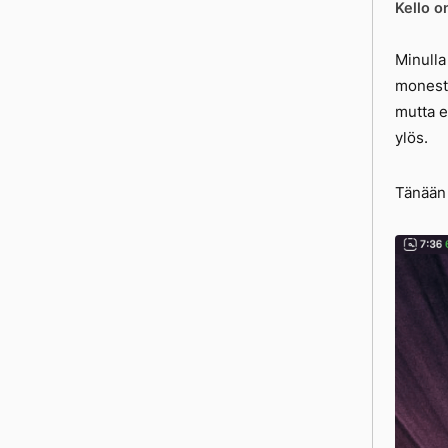
Kello o
Minulla
monesti
mutta e
ylös.
Tänään