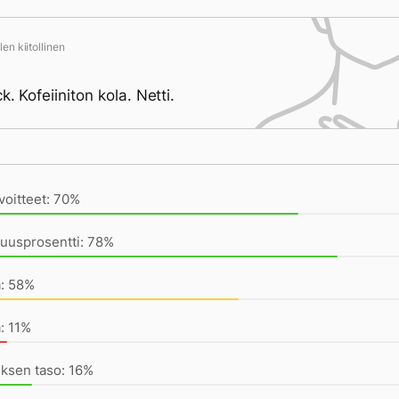
en kiitollinen
k. Kofeiiniton kola. Netti.
ivän saavutukset kirjoittamishetkeen (22:16) mennessä
voitteet: 70%
uusprosentti: 78%
a: 58%
: 11%
ksen taso: 16%