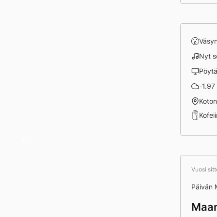
Väsy
Nyt s
Pöyt
-1.97 
Koto
Kofei
Ei täm
Vuosi sit
Päivän
Maan