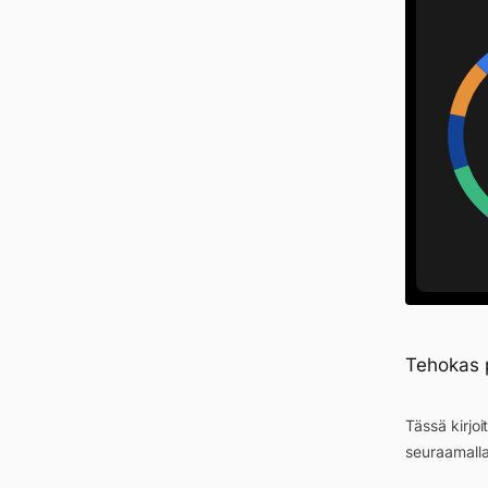
Tehokas p
Tässä kirjo
seuraamall