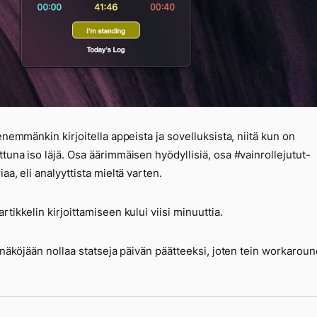
 enemmänkin kirjoitella appeista ja sovelluksista, niitä kun on
tuna iso läjä. Osa äärimmäisen hyödyllisiä, osa #vainrollejutut-
aa, eli analyyttista mieltä varten.
rtikkelin kirjoittamiseen kului viisi minuuttia.
i näköjään nollaa statseja päivän päätteeksi, joten tein workaroun