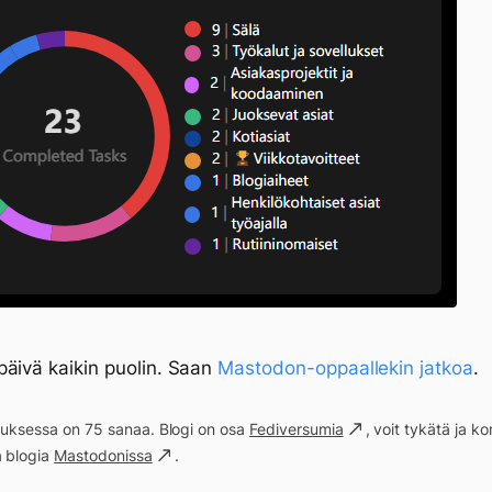
äivä kaikin puolin. Saan
Mastodon-oppaallekin jatkoa
.
ituksessa on 75 sanaa. Blogi on osa
Fediversumia
, voit tykätä ja 
a blogia
Mastodonissa
.