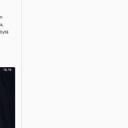
in
a,
öytä