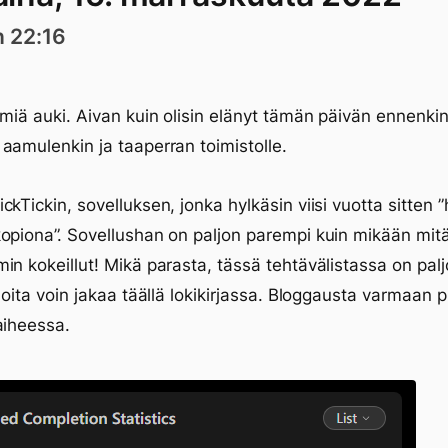
n 22:16
lmiä auki. Aivan kuin olisin elänyt tämän päivän ennenkin
aamulenkin ja taaperran toimistolle.
ckTickin, sovelluksen, jonka hylkäsin viisi vuotta sitten 
opiona”. Sovellushan on paljon parempi kuin mikään mit
in kokeillut! Mikä parasta, tässä tehtävälistassa on palj
 joita voin jakaa täällä lokikirjassa. Bloggausta varmaan 
aiheessa.