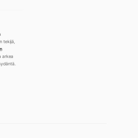
a
n tekijä,
n
a arkea
sydäntä.