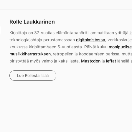
Rolle Laukkarinen
Kirjoittaja on 37-vuotias elämäntapanörtti, ammatiltaan yrittäjä j
teknologiajohtaja perustamassaan
digitoimistossa
, verkkosivuje
koukussa kirjoittamiseen 5-vuotiaasta. Päivät kuluu
monipuolise
musiikkiharrastuksen
, retropelien ja koodaamisen parissa, mutt
piristyttää myös vaimo ja kaksi lasta.
Mastodon
ja
leffat
lähellä 
Lue Rollesta lisää