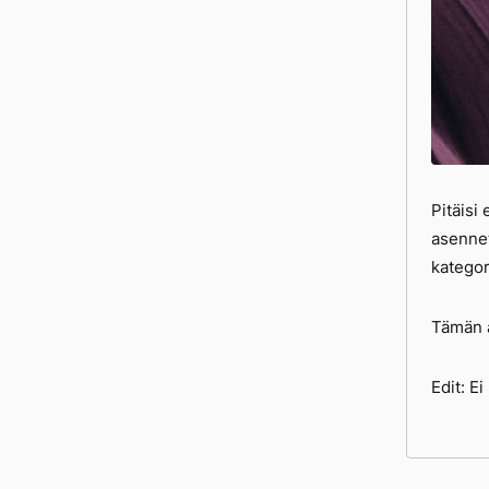
Pitäisi
asennet
kategori
Tämän a
Edit: E