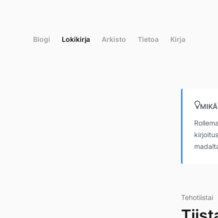
Siirry
suoraan
sisältöön
Blogi
Lokikirja
Arkisto
Tietoa
Kirja
MIKÄ
Rollema
kirjoit
madalta
Tehotiistai
Tiis