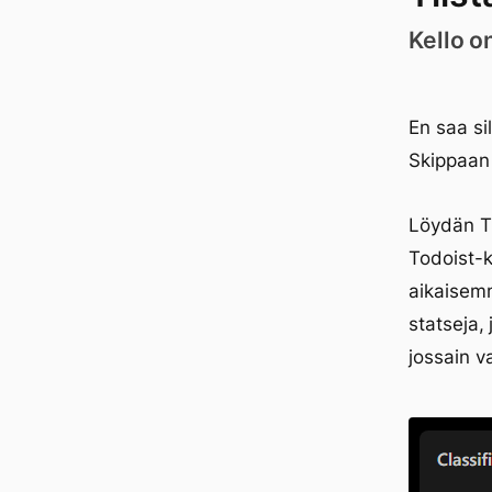
Kello o
En saa si
Skippaan 
Löydän Ti
Todoist-k
aikaisemm
statseja,
jossain v