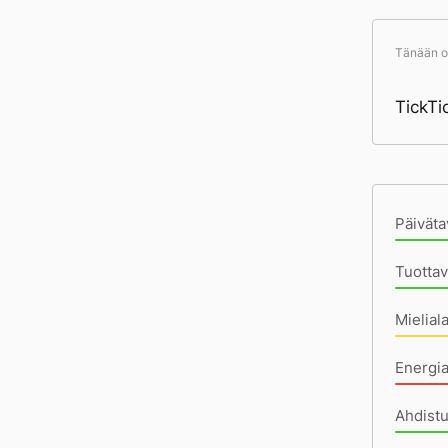
Tänään ol
TickTic
Pä
Päiväta
Tuottav
Mielial
Energia
Ahdistu