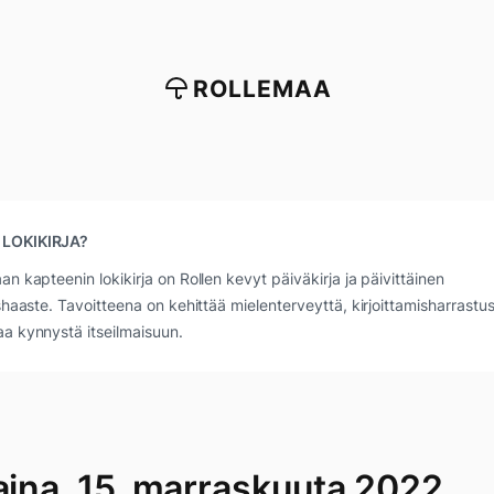
ROLLEMAA
 LOKIKIRJA?
an kapteenin lokikirja on Rollen kevyt päiväkirja ja päivittäinen
ushaaste. Tavoitteena on kehittää mielenterveyttä, kirjoittamisharrastus
a kynnystä itseilmaisuun.
taina, 15. marraskuuta 2022