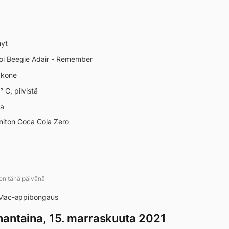
nyt
oi Beegie Adair - Remember
äkone
° C, pilvistä
na
initon Coca Cola Zero
ä tästä
ten tänä päivänä
 Mac-appibongaus
antaina, 15. marraskuuta 2021