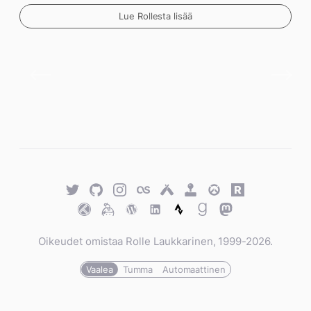
Lue Rollesta lisää
Twitter
GitHub
Twitter
Last.fm
Untappd
Retro
Overwatch
Rawg.io
Achievements
Trakt
Keybase
WordPress
WordPress
Strava
Goodreads
Mastodon
Oikeudet omistaa Rolle Laukkarinen, 1999-2026.
Vaalea
Tumma
Automaattinen