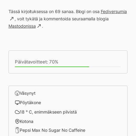
Tässä kirjoituksessa on 69 sanaa. Blogi on osa
Fediversumia
, voit tykätä ja kommentoida seuraamalla blogia
Mastodonissa
.
Päivän saavutukset kirjoittamishetkeen
(18:33) mennessä
Päivätavoitteet: 70%
Väsynyt
Pöytäkone
18 ° C, enimmäkseen pilvistä
Kotona
Pepsi Max No Sugar No Caffeine