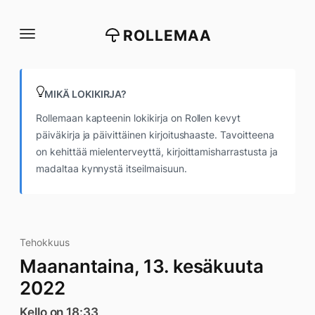
Siirry
suoraan
ROLLEMAA
sisältöön
MIKÄ LOKIKIRJA?
Rollemaan kapteenin lokikirja on Rollen kevyt
päiväkirja ja päivittäinen kirjoitushaaste. Tavoitteena
on kehittää mielenterveyttä, kirjoittamisharrastusta ja
madaltaa kynnystä itseilmaisuun.
Tehokkuus
Maanantaina, 13. kesäkuuta
2022
Kello on 18:33