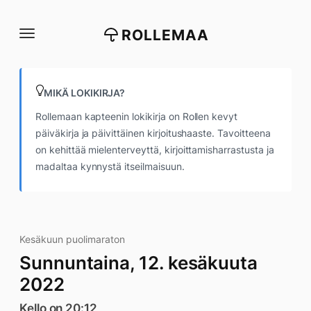
Siirry
suoraan
ROLLEMAA
sisältöön
MIKÄ LOKIKIRJA?
Rollemaan kapteenin lokikirja on Rollen kevyt
päiväkirja ja päivittäinen kirjoitushaaste. Tavoitteena
on kehittää mielenterveyttä, kirjoittamisharrastusta ja
madaltaa kynnystä itseilmaisuun.
Kesäkuun puolimaraton
Sunnuntaina, 12. kesäkuuta
2022
Kello on 20:12