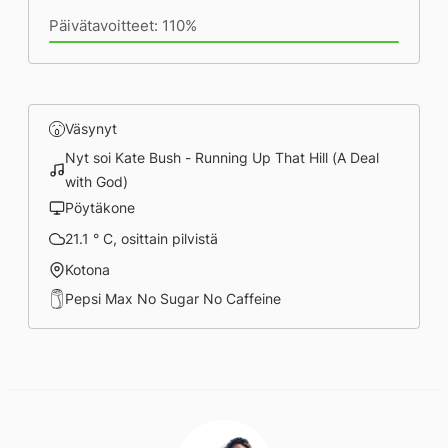
Päivätavoitteet: 110%
Väsynyt
Nyt soi Kate Bush - Running Up That Hill (A Deal
with God)
Pöytäkone
21.1 ° C, osittain pilvistä
Kotona
Pepsi Max No Sugar No Caffeine