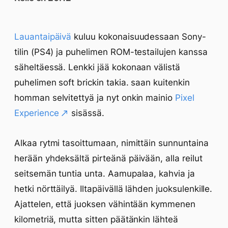
Lauantaipäivä
kuluu kokonaisuudessaan Sony-
tilin (PS4) ja puhelimen ROM-testailujen kanssa
säheltäessä. Lenkki jää kokonaan välistä
puhelimen soft brickin takia. saan kuitenkin
homman selvitettyä ja nyt onkin mainio
Pixel
Experience
sisässä.
Alkaa rytmi tasoittumaan, nimittäin sunnuntaina
herään yhdeksältä pirteänä päivään, alla reilut
seitsemän tuntia unta. Aamupalaa, kahvia ja
hetki nörttäilyä. Iltapäivällä lähden juoksulenkille.
Ajattelen, että juoksen vähintään kymmenen
kilometriä, mutta sitten päätänkin lähteä