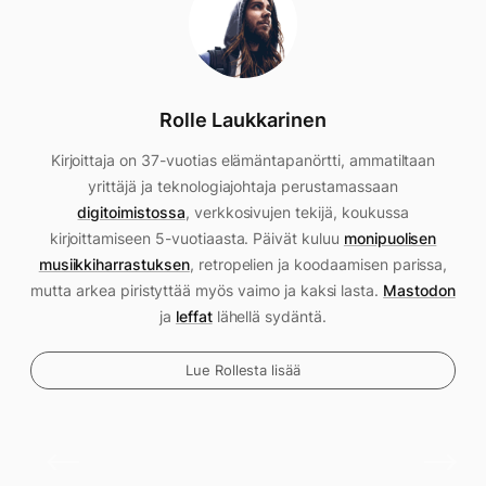
Rolle Laukkarinen
Kirjoittaja on 37-vuotias elämäntapanörtti, ammatiltaan
yrittäjä ja teknologiajohtaja perustamassaan
digitoimistossa
, verkkosivujen tekijä, koukussa
kirjoittamiseen 5-vuotiaasta. Päivät kuluu
monipuolisen
musiikkiharrastuksen
, retropelien ja koodaamisen parissa,
mutta arkea piristyttää myös vaimo ja kaksi lasta.
Mastodon
ja
leffat
lähellä sydäntä.
Lue Rollesta lisää