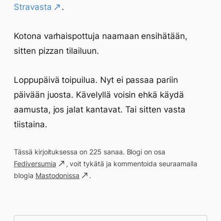
Stravasta
.
Kotona varhaispottuja naamaan ensihätään,
sitten pizzan tilailuun.
Loppupäivä toipuilua. Nyt ei passaa pariin
päivään juosta. Kävelyllä voisin ehkä käydä
aamusta, jos jalat kantavat. Tai sitten vasta
tiistaina.
Tässä kirjoituksessa on 225 sanaa. Blogi on osa
Fediversumia
, voit tykätä ja kommentoida seuraamalla
blogia
Mastodonissa
.
Päivän saavutukset kirjoittamishetkeen
(20:12) mennessä