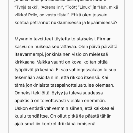
,
,
ja
”Tyhjä takki”
”Adrenaliini”
”Tööt”,
”Linux”
”Huh, mikä
. Ehkä olen jossain
viikko! Rolle, on vasta tiistai”
kohtaa petrannut nukkumisessa ja lepäämisessä?
Myynnin tavoitteet täytetty toistaiseksi. Firman
kasvu on huikeaa seurattavaa. Olen päivä päivältä
itsevarmempi, jonkinlainen visio on mielessä
kirkkaana. Vaikka vauhti on kova, koitan pitää
työpäivät järkevinä. Ei saa vahingossakaan luisua
tekemään asioita niin, että rikkoo itsensä. Kai
tämä jonkinlaista tasapainottelua tulee olemaan.
Onneksi tekijöitä löytyy ja tulevaisuudessa
apukäsiä on toivottavasti vieläkin enemmän.
Uskon entistä vahvemmin siihen, että kaikkea ei
kuulu tehdä itse. On ollut pitkä tie päästä tähän
ajatusmalliin kontrollifriikkinä ihmisenä.