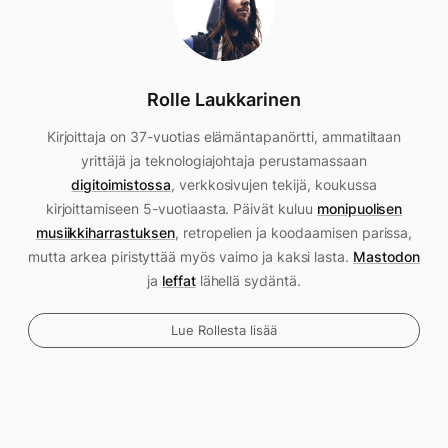
Rolle Laukkarinen
Kirjoittaja on 37-vuotias elämäntapanörtti, ammatiltaan
yrittäjä ja teknologiajohtaja perustamassaan
digitoimistossa
, verkkosivujen tekijä, koukussa
kirjoittamiseen 5-vuotiaasta. Päivät kuluu
monipuolisen
musiikkiharrastuksen
, retropelien ja koodaamisen parissa,
mutta arkea piristyttää myös vaimo ja kaksi lasta.
Mastodon
ja
leffat
lähellä sydäntä.
Lue Rollesta lisää