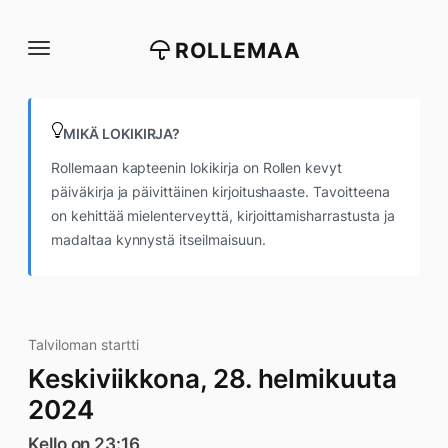
Siirry
suoraan
ROLLEMAA
sisältöön
MIKÄ LOKIKIRJA?
Rollemaan kapteenin lokikirja on Rollen kevyt
päiväkirja ja päivittäinen kirjoitushaaste. Tavoitteena
on kehittää mielenterveyttä, kirjoittamisharrastusta ja
madaltaa kynnystä itseilmaisuun.
Talviloman startti
Keskiviikkona, 28. helmikuuta
2024
Kello on 23:16