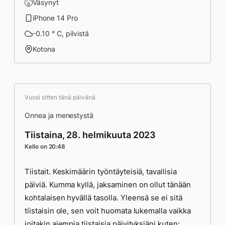
Väsynyt
iPhone 14 Pro
-0.10 ° C, pilvistä
Kotona
Vuosi sitten tänä päivänä
Onnea ja menestystä
Tiistaina, 28. helmikuuta 2023
Kello on 20:48
Tiistait. Keskimäärin työntäyteisiä, tavallisia
päiviä. Kumma kyllä, jaksaminen on ollut tänään
kohtalaisen hyvällä tasolla. Yleensä se ei sitä
tiistaisin ole, sen voit huomata lukemalla vaikka
joitakin aiempia tiistaisia päivityksiäni kuten: