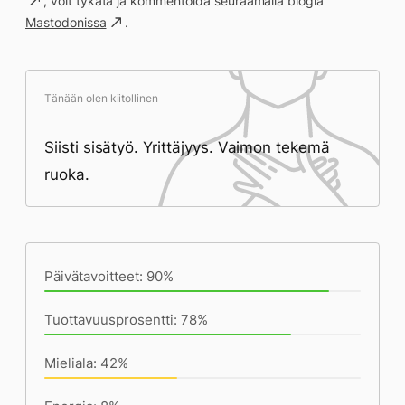
, voit tykätä ja kommentoida seuraamalla blogia
Mastodonissa
.
Tänään olen kiitollinen
Siisti sisätyö. Yrittäjyys. Vaimon tekemä
ruoka.
Päivän saavutukset kirjoittamishetkeen
(22:23) mennessä
Päivätavoitteet: 90%
Tuottavuusprosentti: 78%
Mieliala: 42%