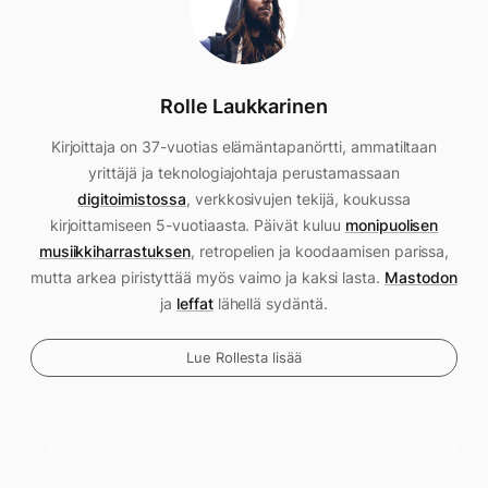
Rolle Laukkarinen
Kirjoittaja on 37-vuotias elämäntapanörtti, ammatiltaan
yrittäjä ja teknologiajohtaja perustamassaan
digitoimistossa
, verkkosivujen tekijä, koukussa
kirjoittamiseen 5-vuotiaasta. Päivät kuluu
monipuolisen
musiikkiharrastuksen
, retropelien ja koodaamisen parissa,
mutta arkea piristyttää myös vaimo ja kaksi lasta.
Mastodon
ja
leffat
lähellä sydäntä.
Lue Rollesta lisää