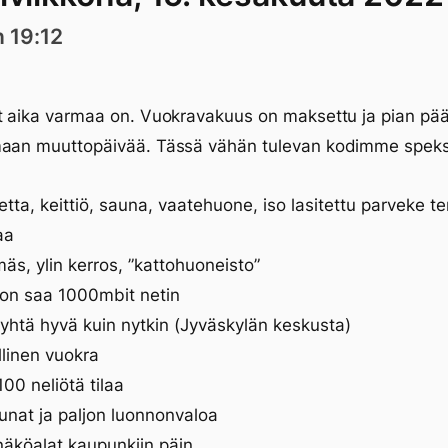
n 19:12
t aika varmaa on. Vuokravakuus on maksettu ja pian pä
maan muuttopäivää. Tässä vähän tulevan kodimme speks
tta, keittiö, sauna, vaatehuone, iso lasitettu parveke ter
aa
äs, ylin kerros, ”kattohuoneisto”
on saa 1000mbit netin
i yhtä hyvä kuin nytkin (Jyväskylän keskusta)
linen vuokra
00 neliötä tilaa
kunat ja paljon luonnonvaloa
näköalat kaupunkiin päin