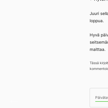
Juuri sel
loppua.
Hyvä päiv
seitsemän
malttaa.
Tässä kirjo
kommentoid
Pä
Päiväta
Sekai