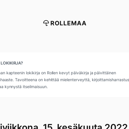
ROLLEMAA
 LOKIKIRJA?
an kapteenin lokikirja on Rollen kevyt päiväkirja ja päivittäinen
ushaaste. Tavoitteena on kehittää mielenterveyttä, kirjoittamisharrastus
a kynnystä itseilmaisuun.
iviikkona, 15. kesäkuuta 2022