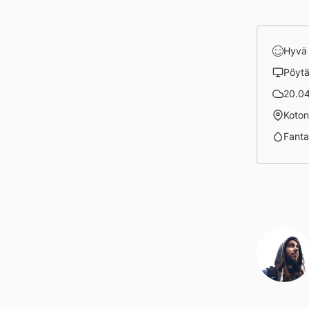
Hyvä
Pöyt
20.04
Koto
Fanta