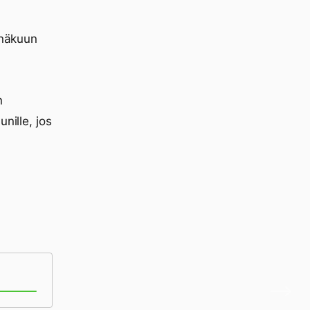
inäkuun
n
nille, jos