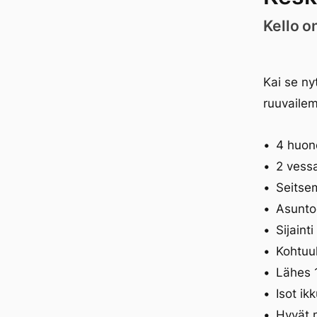
Kello o
Kai se ny
ruuvaile
4 huone
2 vess
Seitsem
Asunto
Sijaint
Kohtuul
Lähes 1
Isot ik
Hyvät 