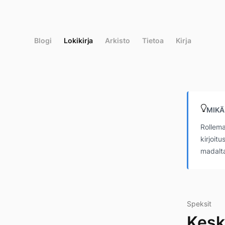
Siirry
suoraan
sisältöön
Blogi
Lokikirja
Arkisto
Tietoa
Kirja
MIKÄ
Rollema
kirjoit
madalta
Speksit
Kesk