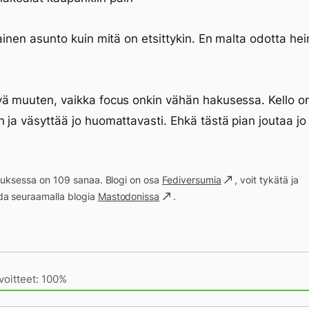
lainen asunto kuin mitä on etsittykin. En malta odotta he
ä muuten, vaikka focus onkin vähän hakusessa. Kello o
 ja väsyttää jo huomattavasti. Ehkä tästä pian joutaa jo u
ituksessa on 109 sanaa. Blogi on osa
Fediversumia
, voit tykätä ja
a seuraamalla blogia
Mastodonissa
.
ivän saavutukset kirjoittamishetkeen (19:12) mennessä
voitteet: 100%
sin