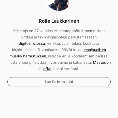
Rolle Laukkarinen
Kirjoittaja on 37-vuotias elämäntapanörtti, ammatiltaan
yrittäjä ja teknologiajohtaja perustamassaan
digitoimistossa
, verkkosivujen tekijä, koukussa
kirjoittamiseen 5-vuotiaasta. Päivät kuluu
monipuolisen
musiikkiharrastuksen
, retropelien ja koodaamisen parissa,
mutta arkea piristyttää myös vaimo ja kaksi lasta.
Mastodon
ja
leffat
lähellä sydäntä.
Lue Rollesta lisää