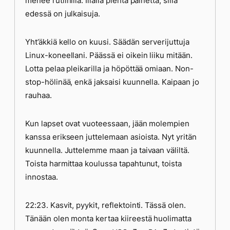
menee rutiinilla. Illalla pientä painetta, sillä
edessä on julkaisuja.
Yht’äkkiä kello on kuusi. Säädän serverijuttuja
Linux-koneellani. Päässä ei oikein liiku mitään.
Lotta pelaa pleikarilla ja höpöttää omiaan. Non-
stop-hölinää, enkä jaksaisi kuunnella. Kaipaan jo
rauhaa.
Kun lapset ovat vuoteessaan, jään molempien
kanssa erikseen juttelemaan asioista. Nyt yritän
kuunnella. Juttelemme maan ja taivaan väliltä.
Toista harmittaa koulussa tapahtunut, toista
innostaa.
22:23. Kasvit, pyykit, reflektointi. Tässä olen.
Tänään olen monta kertaa kiireestä huolimatta