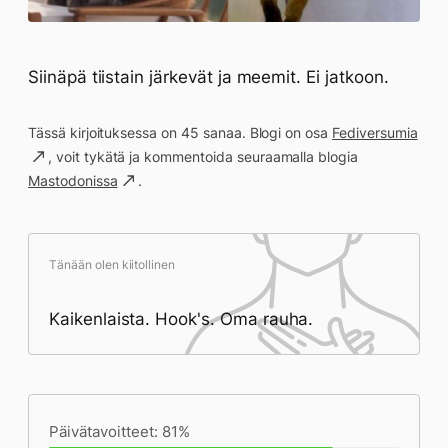
Siinäpä tiistain järkevät ja meemit. Ei jatkoon.
Tässä kirjoituksessa on 45 sanaa. Blogi on osa
Fediversumia
, voit tykätä ja kommentoida seuraamalla blogia
Mastodonissa
.
Tänään olen kiitollinen
Kaikenlaista. Hook's. Oma rauha.
Päivän saavutukset kirjoittamishetkeen
(22:46) mennessä
Päivätavoitteet: 81%