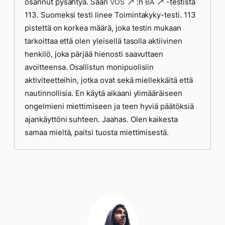
osannut pysähtyä. Saan
:n
-testistä
VOS
BA
113. Suomeksi testi linee Toimintakyky-testi. 113
pistettä on korkea määrä, joka testin mukaan
tarkoittaa että olen yleisellä tasolla aktiivinen
henkilö, joka pärjää hienosti saavuttaen
avoitteensa. Osallistun monipuolisiin
aktiviteetteihin, jotka ovat sekä miellekkäitä että
nautinnollisia. En käytä aikaani ylimääräiseen
ongelmieni miettimiseen ja teen hyviä päätöksiä
ajankäyttöni suhteen. Jaahas. Olen kaikesta
samaa mieltä, paitsi tuosta miettimisestä.