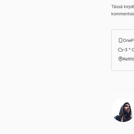
Tässä kirjo
kommentoid
OnePl
-3 ° C
Keitt