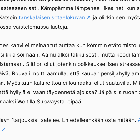
 asteeseen asti. Kämppämme lämpenee liikaa heti kun s
 Katsoin
tanskalaisen sotaelokuvan
ja olinkin sen myö
ossa väistelemässä luoteja.
Edes kahvi ei meinannut auttaa kun kömmin etätoimistoll
usiikkia soimaan. Aamu alkoi takkuisesti, mutta koodi läht
uistamaan. Silti on ollut jotenkin poikkeuksellisen stressa
ivä. Rouva ilmoitti aamulla, että kaupan persiljahylly a
än. Myöskään kalakeittoa ei lounaaksi ollut saatavilla. M
että hyllyjä ei vaan täydennetä ajoissa? Jäipä siis ruoanla
ounaaksi Woltilla Subwaysta leipää.
dayn ”tarjouksia” satelee. En edelleenkään osta mitään.
ohtia: Elämäntyön tuloksia avoime
.