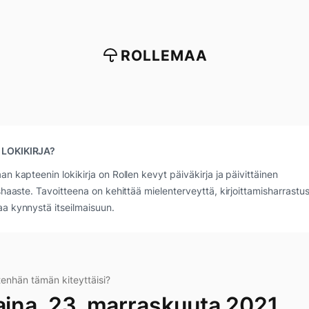
ROLLEMAA
 LOKIKIRJA?
an kapteenin lokikirja on Rollen kevyt päiväkirja ja päivittäinen
ushaaste. Tavoitteena on kehittää mielenterveyttä, kirjoittamisharrastus
a kynnystä itseilmaisuun.
tenhän tämän kiteyttäisi?
taina, 23. marraskuuta 2021