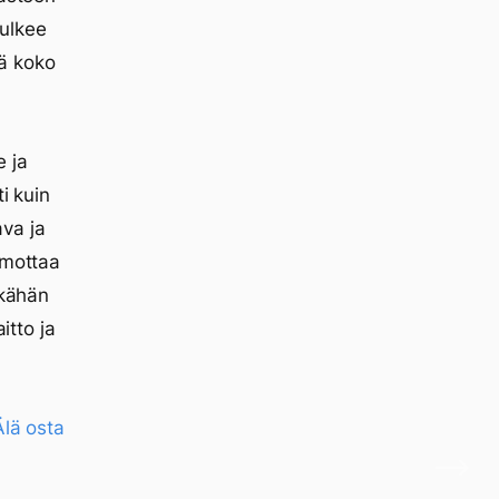
ulkee
tä koko
e ja
i kuin
ava ja
mmottaa
ikähän
itto ja
Älä osta
n lähdekoodin maailmassa