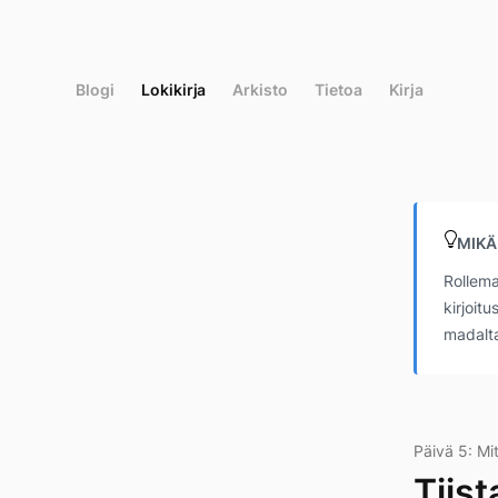
Siirry
suoraan
sisältöön
Blogi
Lokikirja
Arkisto
Tietoa
Kirja
MIKÄ
Rollema
kirjoit
madalta
Päivä 5: Mi
Tiis