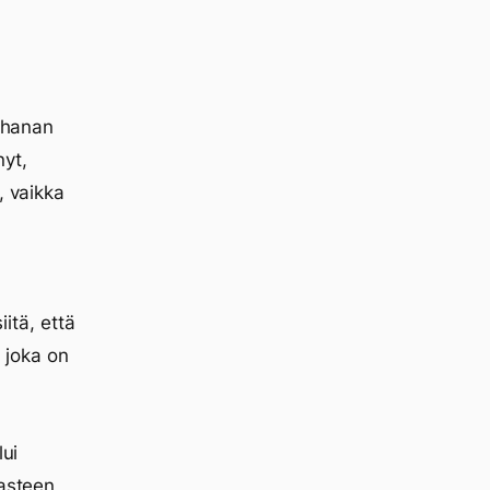
erhanan
yt,
, vaikka
iitä, että
, joka on
lui
 asteen