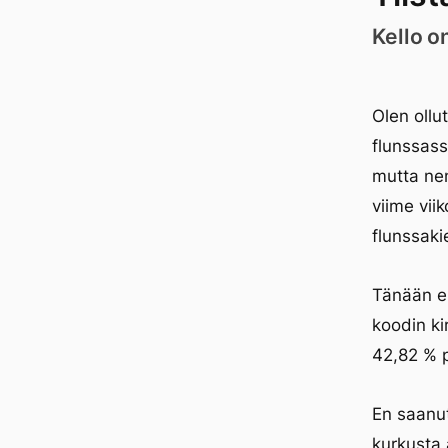
Kello o
Olen ollu
flunssass
mutta nen
viime vii
flunssaki
Tänään ei 
koodin ki
42,82 % p
En saanut
kurkusta 