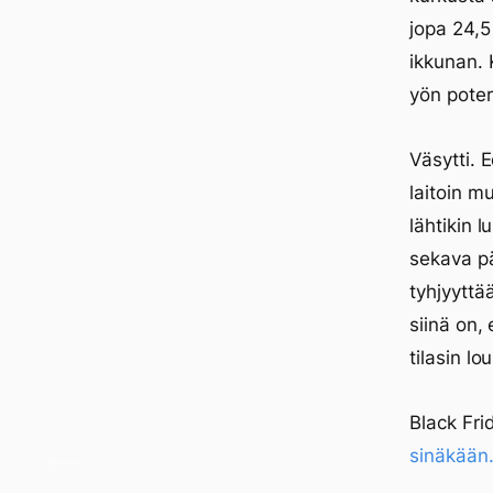
jopa 24,5
ikkunan.
yön poter
Väsytti. 
laitoin m
lähtikin l
sekava pä
tyhjyyttä
siinä on, 
tilasin l
Black Fri
Kohok
sinäkään