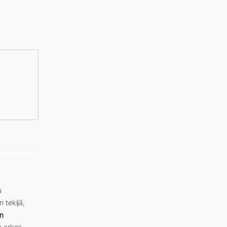
a
n tekijä,
n
a arkea