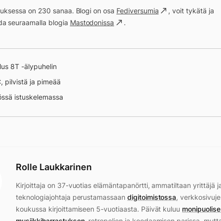
ituksessa on 230 sanaa. Blogi on osa
Fediversumia
, voit tykätä ja
a seuraamalla blogia
Mastodonissa
.
us 8T -älypuhelin
, pilvistä ja pimeää
iössä istuskelemassa
Rolle Laukkarinen
Kirjoittaja on 37-vuotias elämäntapanörtti, ammatiltaan yrittäjä j
teknologiajohtaja perustamassaan
digitoimistossa
, verkkosivuje
koukussa kirjoittamiseen 5-vuotiaasta. Päivät kuluu
monipuolise
musiikkiharrastuksen
, retropelien ja koodaamisen parissa, mutt