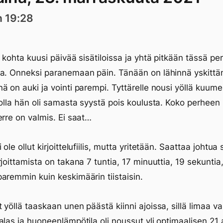
n 19:28
t kohta kuusi päivää sisätiloissa ja yhtä pitkään tässä p
a. Onneksi paranemaan päin. Tänään on lähinnä yskittän
ä on auki ja vointi parempi. Tyttärelle nousi yöllä kuume
kolla hän oli samasta syystä pois koulusta. Koko perheen
erre on valmis. Ei saat…
ole ollut kirjoittelufiilis, mutta yritetään. Saattaa johtua s
rjoittamista on takana 7 tuntia, 17 minuuttia, 19 sekuntia
aremmin kuin keskimäärin tiistaisin.
 yöllä taaskaan unen päästä kiinni ajoissa, sillä limaa va
alas ja huoneenlämpötila oli noussut yli optimaalisen 21