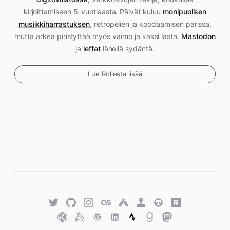
kirjoittamiseen 5-vuotiaasta. Päivät kuluu
monipuolisen
musiikkiharrastuksen
, retropelien ja koodaamisen parissa,
mutta arkea piristyttää myös vaimo ja kaksi lasta.
Mastodon
ja
leffat
lähellä sydäntä.
Lue Rollesta lisää
Twitter
GitHub
Twitter
Last.fm
Untappd
Retro
Overwatch
Rawg.io
Achievements
Trakt
Keybase
WordPress
WordPress
Strava
Goodreads
Mastodon