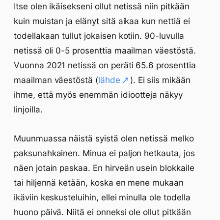
Itse olen ikäisekseni ollut netissä niin pitkään
kuin muistan ja elänyt sitä aikaa kun nettiä ei
todellakaan tullut jokaisen kotiin. 90-luvulla
netissä oli 0-5 prosenttia maailman väestöstä.
Vuonna 2021 netissä on peräti 65.6 prosenttia
maailman väestöstä (
lähde
). Ei siis mikään
ihme, että myös enemmän idiootteja näkyy
linjoilla.
Muunmuassa näistä syistä olen netissä melko
paksunahkainen. Minua ei paljon hetkauta, jos
näen jotain paskaa. En hirveän usein blokkaile
tai hiljennä ketään, koska en mene mukaan
ikäviin keskusteluihin, ellei minulla ole todella
huono päivä. Niitä ei onneksi ole ollut pitkään