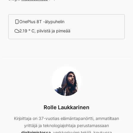
OnePlus 8T -älypuhelin
2.19 ° C, pilvistä ja pimeää
Rolle Laukkarinen
Kirjoittaja on 37-vuotias elämäntapanörtti, ammatiltaan
yrittäjä ja teknologiajohtaja perustamassaan
digitoimistossa
, verkkosivujen tekijä, koukussa