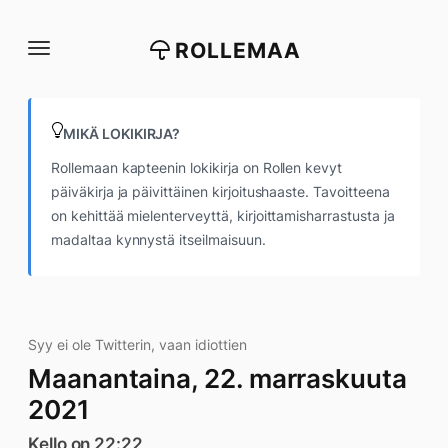
Siirry
suoraan
ROLLEMAA
sisältöön
MIKÄ LOKIKIRJA?
Rollemaan kapteenin lokikirja on Rollen kevyt
päiväkirja ja päivittäinen kirjoitushaaste. Tavoitteena
on kehittää mielenterveyttä, kirjoittamisharrastusta ja
madaltaa kynnystä itseilmaisuun.
Syy ei ole Twitterin, vaan idiottien
Maanantaina, 22. marraskuuta
2021
Kello on 22:22