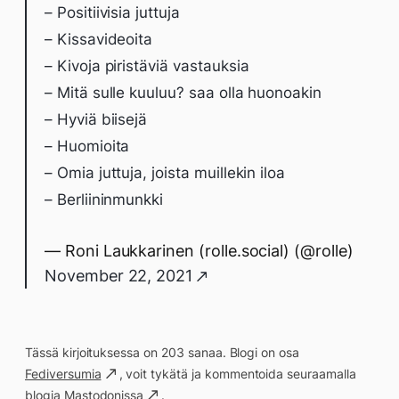
– Positiivisia juttuja
– Kissavideoita
– Kivoja piristäviä vastauksia
– Mitä sulle kuuluu? saa olla huonoakin
– Hyviä biisejä
– Huomioita
– Omia juttuja, joista muillekin iloa
– Berliininmunkki
— Roni Laukkarinen (rolle.social) (@rolle)
November 22, 2021
Tässä kirjoituksessa on 203 sanaa. Blogi on osa
Fediversumia
, voit tykätä ja kommentoida seuraamalla
blogia
Mastodonissa
.