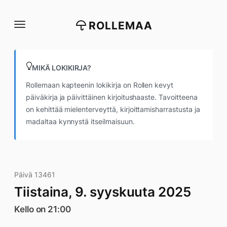
Siirry
suoraan
ROLLEMAA
sisältöön
MIKÄ LOKIKIRJA?
Rollemaan kapteenin lokikirja on Rollen kevyt
päiväkirja ja päivittäinen kirjoitushaaste. Tavoitteena
on kehittää mielenterveyttä, kirjoittamisharrastusta ja
madaltaa kynnystä itseilmaisuun.
Päivä 13461
Tiistaina, 9. syyskuuta 2025
Kello on 21:00