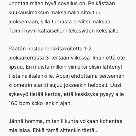
unohtaa miten hyvä sovellus on. Pelkästään
kuukausimaksun maksamalla sitoutuu
juoksemaan, sillä turhasta ei viitsi maksaa.
Toimii hyvin kaltaiselleni tekosyiden keksijälle.
Päätän nostaa lenkkitavoitetta 1-2
juoksukerrasta 3 kertaan viikossa ilman että ote
lipsuu. En muista milloin viimeksi olisin lähtenyt
tiistaina iltalenkille. Appin ehdottama seitsemän
kilometrin startti sujuu jokseekin helposti. Uusi
sykevyö tietää kertoa, että keskisyke pysyy alle
160 bpm koko lenkin ajan.
Jännä homma, miten liikunta voikaan kohentaa
mielialaa. Ehkä tämä sittenkin tästä…