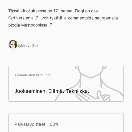
Tässä kirjoituksessa on 171 sanaa. Blogi on osa
Fediversumia
, voit tykätä ja kommentoida seuraamalla
blogia
Mastodonissa
.
1 tykkäys(tä)
Tänään olen kiitollinen
Juokseminen. Elämä. Tekniikka.
Päivän saavutukset kirjoittamishetkeen
(21:00) mennessä
Päivätavoitteet: 100%