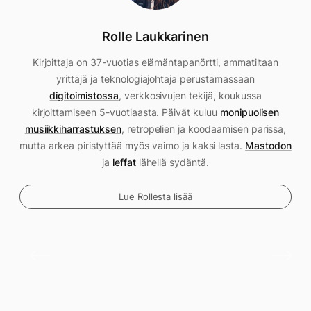
Rolle Laukkarinen
Kirjoittaja on 37-vuotias elämäntapanörtti, ammatiltaan
yrittäjä ja teknologiajohtaja perustamassaan
digitoimistossa
, verkkosivujen tekijä, koukussa
kirjoittamiseen 5-vuotiaasta. Päivät kuluu
monipuolisen
musiikkiharrastuksen
, retropelien ja koodaamisen parissa,
mutta arkea piristyttää myös vaimo ja kaksi lasta.
Mastodon
ja
leffat
lähellä sydäntä.
Lue Rollesta lisää