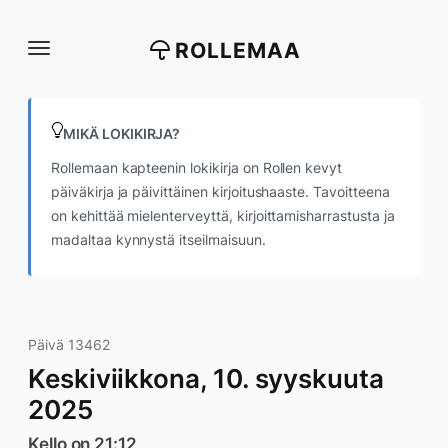
Siirry
suoraan
ROLLEMAA
sisältöön
MIKÄ LOKIKIRJA?
Rollemaan kapteenin lokikirja on Rollen kevyt
päiväkirja ja päivittäinen kirjoitushaaste. Tavoitteena
on kehittää mielenterveyttä, kirjoittamisharrastusta ja
madaltaa kynnystä itseilmaisuun.
Päivä 13462
Keskiviikkona, 10. syyskuuta
2025
Kello on 21:12