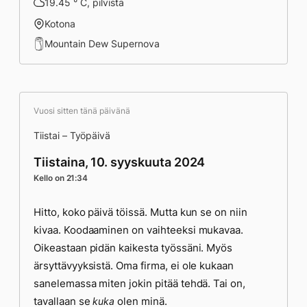
19.45 ° C, pilvistä
Kotona
Mountain Dew Supernova
Vuosi sitten tänä päivänä
Tiistai – Työpäivä
Tiistaina, 10. syyskuuta 2024
Kello on 21:34
Hitto, koko päivä töissä. Mutta kun se on niin
kivaa. Koodaaminen on vaihteeksi mukavaa.
Oikeastaan pidän kaikesta työssäni. Myös
ärsyttävyyksistä. Oma firma, ei ole kukaan
sanelemassa miten jokin pitää tehdä. Tai on,
tavallaan se
olen minä.
kuka