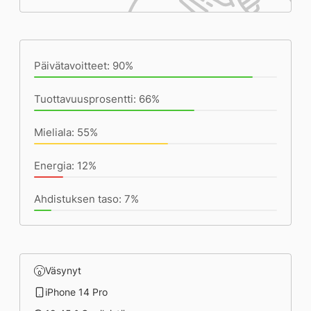
Päivän saavutukset kirjoittamishetkeen
(21:12) mennessä
Päivätavoitteet: 90%
Tuottavuusprosentti: 66%
Mieliala: 55%
Energia: 12%
Ahdistuksen taso: 7%
Väsynyt
iPhone 14 Pro