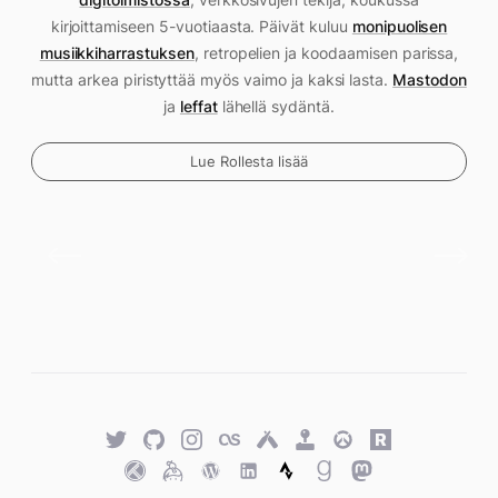
kirjoittamiseen 5-vuotiaasta. Päivät kuluu
monipuolisen
musiikkiharrastuksen
, retropelien ja koodaamisen parissa,
mutta arkea piristyttää myös vaimo ja kaksi lasta.
Mastodon
ja
leffat
lähellä sydäntä.
Lue Rollesta lisää
Twitter
GitHub
Twitter
Last.fm
Untappd
Retro
Overwatch
Rawg.io
Achievements
Trakt
Keybase
WordPress
WordPress
Strava
Goodreads
Mastodon