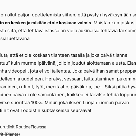
 on ollut paljon opettelemista siihen, että pystyn hyväksymään s
. Muistan kun joskus
kin on kesken ja mikään ei ole koskaan valmis
sta siitä, että tehtävälistassa on vielä aukinaisia tehtäviä tai so
ksiä luettavana.
juta, että et ole koskaan tilanteen tasalla ja joka päivä tilanne
 13461
ntuu” kuin murmelipäivänä, jolloin joudut aloittamaan alusta. Elä
nha videopeli, jota ei voi tallentaa. Joka päivä ihan samat prepp
delleen ja uudelleen. Herätys, vessaan, laittautuminen, pukemin
aminen, rutiinit, työt, meditaatio, päiväkirja, jne… Siksi pitää hy
kainen päivä ei ole samanlainen, kaikkea ei tarvitse tehdä loppuu
rvitse suorittaa 100%. Minun joka ikisen Luojan luoman päivän
tiinit ovat Todoistin subtaskeissa seuraavat:
rutiinit RoutineFlowssa
it (Planta)