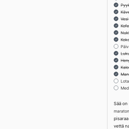
Pyyk
Käve
Vesi
Kofe
Nuk
Koko
Päiv
Luku
Heng
Kalo
Man
Lota
Medi
Sää on 
maraton
pisaraa 
vettä n