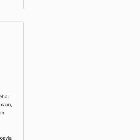
 ehdi
omaan,
an
koavia