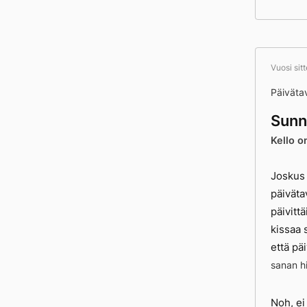
Vuosi sit
Päivätav
Sunn
Kello o
Joskus 
päiväta
päivitt
kissaa s
että päi
sanan h
Noh, ei