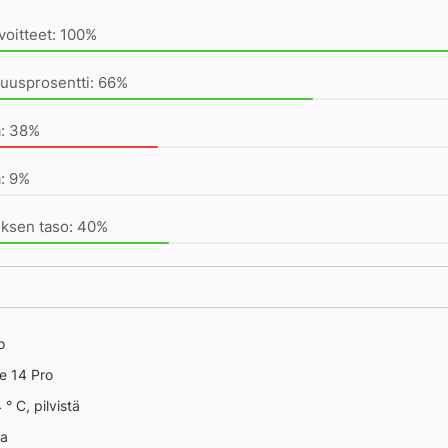
voitteet: 100%
uusprosentti: 66%
a: 38%
: 9%
uksen taso: 40%
o
e 14 Pro
° C, pilvistä
na