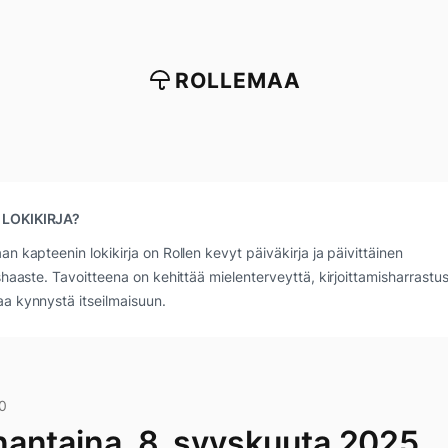
ROLLEMAA
 LOKIKIRJA?
an kapteenin lokikirja on Rollen kevyt päiväkirja ja päivittäinen
ushaaste. Tavoitteena on kehittää mielenterveyttä, kirjoittamisharrastus
a kynnystä itseilmaisuun.
0
antaina, 8. syyskuuta 2025