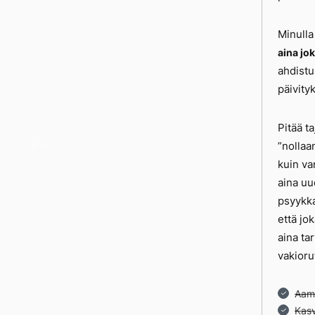
Minulla
aina jo
ahdistu
päivity
Pitää ta
Päivä
”nollaa
kuin va
aina uu
psyykka
että jo
aina ta
vakioru
Aamu
Kasv