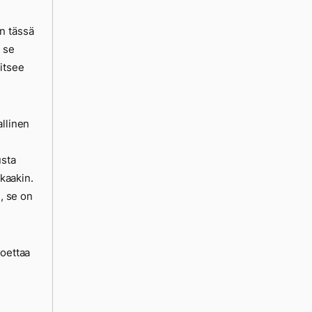
n tässä
 se
vitsee
allinen
usta
ikaakin.
i, se on
koettaa