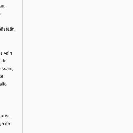
aa.
ä
mästään,
os vain
alta
essani,
se
alla
 uusi.
ja se