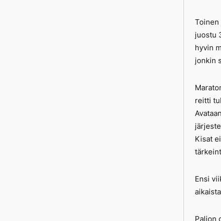
Toinen 
juostu 
hyvin m
jonkin 
Maraton
reitti 
Avataan
järjeste
Kisat e
tärkeint
Ensi vi
aikaista
Paljon 