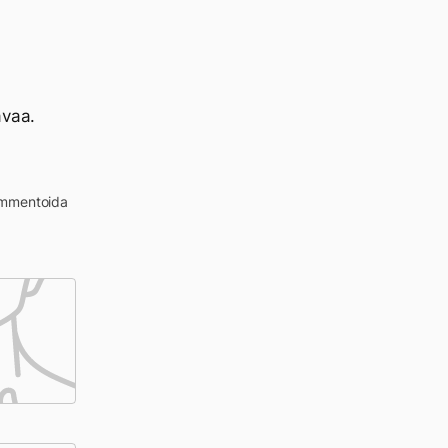
avaa.
kommentoida