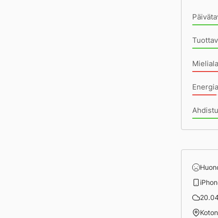
Päiväta
Tuottav
Mielial
Energia
Ahdist
Huon
iPhon
20.04 
Koto