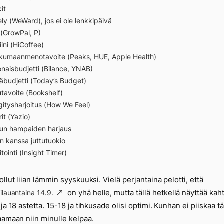
it
ly (WeWard), jos ei ole lenkkipäivä
 (GrowPal, P)
iini (HiCoffee)
kumaanmenotavoite (Peaks, HUE, Apple Health)
naisbudjetti (Bilance, YNAB)
äbudjetti (Today’s Budget)
tavoite (Bookshelf)
itysharjoitus (How We Feel)
rit (Yazio)
un hampaiden harjaus
n kanssa juttutuokio
tointi (Insight Timer)
ollut liian lämmin syyskuuksi. Vielä perjantaina pelotti, että
on yhä helle, mutta tällä hetkellä näyttää kah
ilauantaina 14.9.
ja 18 astetta. 15-18 ja tihkusade olisi optimi. Kunhan ei piiskaa t
aamaan niin minulle kelpaa.