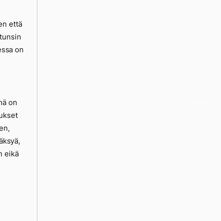
en että
 tunsin
messa on
mä on
aukset
en,
väksyä,
n eikä