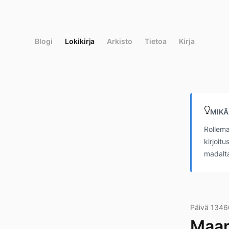
Siirry
suoraan
sisältöön
Blogi
Lokikirja
Arkisto
Tietoa
Kirja
MIKÄ
Rollema
kirjoit
madalta
Päivä 1346
Maan