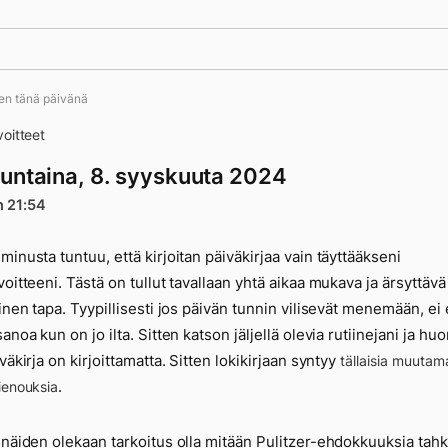
ten tänä päivänä
oitteet
untaina, 8. syyskuuta 2024
n 21:54
minusta tuntuu, että kirjoitan päiväkirjaa vain täyttääkseni
voitteeni. Tästä on tullut tavallaan yhtä aikaa mukava ja ärsyttävä
äinen tapa. Tyypillisesti jos päivän tunnin vilisevät menemään, ei
anoa kun on jo ilta. Sitten katson jäljellä olevia rutiinejani ja hu
väkirja on kirjoittamatta. Sitten lokikirjaan syntyy
tällaisia muutam
.
ienouksia
 näiden olekaan tarkoitus olla mitään Pulitzer-ehdokkuuksia tah