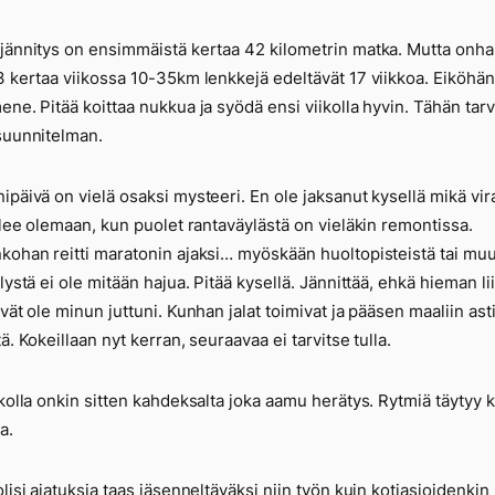
jännitys on ensimmäistä kertaa 42 kilometrin matka. Mutta onha
3 kertaa viikossa 10-35km lenkkejä edeltävät 17 viikkoa. Eiköhän
ene. Pitää koittaa nukkua ja syödä ensi viikolla hyvin. Tähän tar
suunnitelman.
ipäivä on vielä osaksi mysteeri. En ole jaksanut kysellä mikä vir
tulee olemaan, kun puolet rantaväylästä on vieläkin remontissa.
kohan reitti maratonin ajaksi… myöskään huoltopisteistä tai mu
lystä ei ole mitään hajua. Pitää kysellä. Jännittää, ehkä hieman li
ivät ole minun juttuni. Kunhan jalat toimivat ja pääsen maaliin ast
ä. Kokeillaan nyt kerran, seuraavaa ei tarvitse tulla.
ikolla onkin sitten kahdeksalta joka aamu herätys. Rytmiä täytyy 
a.
olisi ajatuksia taas jäsenneltäväksi niin työn kuin kotiasioidenkin