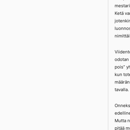
mestarit
Ketä va
jotenki
luonnos
nimittä
Viident
odotan e
pois” y
kun tot
määränp
tavalla.
Onneksi
edellin
Mutta n
pitää m