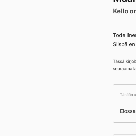
Kello o
Todelline
Siispä en
Tässä kirjo
seuraamall
Tänään ol
Elossa
Pä