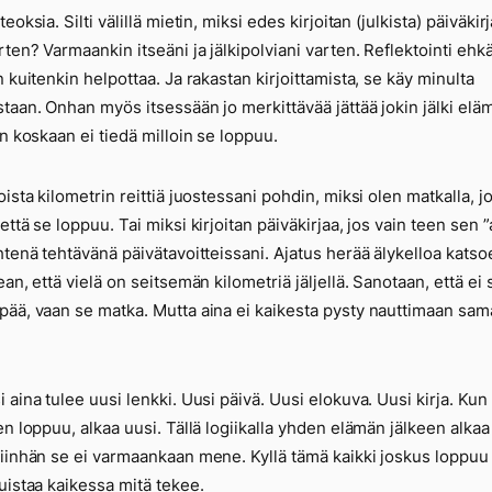
eoksia. Silti välillä mietin, miksi edes kirjoitan (julkista) päiväkirj
rten? Varmaankin itseäni ja jälkipolviani varten. Reflektointi ehk
n kuitenkin helpottaa. Ja rakastan kirjoittamista, se käy minulta
taan. Onhan myös itsessään jo merkittävää jättää jokin jälki elä
in koskaan ei tiedä milloin se loppuu.
oista kilometrin reittiä juostessani pohdin, miksi olen matkalla, j
ttä se loppuu. Tai miksi kirjoitan päiväkirjaa, jos vain teen sen ”
htenä tehtävänä päivätavoitteissani. Ajatus herää älykelloa katso
ean, että vielä on seitsemän kilometriä jäljellä. Sanotaan, että ei 
ää, vaan se matka. Mutta aina ei kaikesta pysty nauttimaan sam
 aina tulee uusi lenkki. Uusi päivä. Uusi elokuva. Uusi kirja. Kun
en loppuu, alkaa uusi. Tällä logiikalla yhden elämän jälkeen alkaa
iinhän se ei varmaankaan mene. Kyllä tämä kaikki joskus loppuu 
uistaa kaikessa mitä tekee.