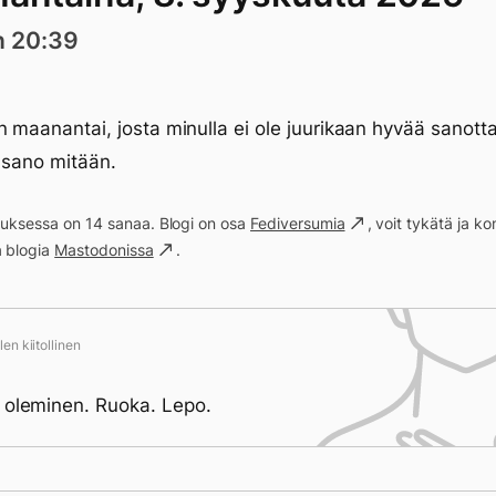
n 20:39
n maanantai, josta minulla ei ole juurikaan hyvää sanott
 sano mitään.
ituksessa on 14 sanaa. Blogi on osa
Fediversumia
, voit tykätä ja 
a blogia
Mastodonissa
.
en kiitollinen
 oleminen. Ruoka. Lepo.
ivän saavutukset kirjoittamishetkeen (20:39) mennessä