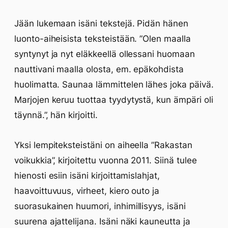
Jään lukemaan isäni tekstejä. Pidän hänen
luonto-aiheisista teksteistään. ”Olen maalla
syntynyt ja nyt eläkkeellä ollessani huomaan
nauttivani maalla olosta, em. epäkohdista
huolimatta. Saunaa lämmittelen lähes joka päivä.
Marjojen keruu tuottaa tyydytystä, kun ämpäri oli
täynnä.”, hän kirjoitti.
Yksi lempiteksteistäni on aiheella ”Rakastan
voikukkia”, kirjoitettu vuonna 2011. Siinä tulee
hienosti esiin isäni kirjoittamislahjat,
haavoittuvuus, virheet, kiero outo ja
suorasukainen huumori, inhimillisyys, isäni
suurena ajattelijana. Isäni näki kauneutta ja