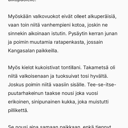
Myöskään valkovuokot eivät olleet alkuperäisiä,
vaan toin niitä vanhempieni kotoa, joskin ne
sinnekin aikoinaan istutin. Pysäytin kerran junan
ja poimin muutamia ratapenkasta, jossain
Kangasalan paikkeilla.
Myös kielot kukoistivat tontillani. Takametsä oli
niitä valkoisenaan ja tuoksuivat tosi hyvältä.
Joskus poimin niitä vaasiin sisälle. Tee-se-itse-
puutarhakeinun taakse nousi joka vuosi
erikoinen, sinipunainen kukka, joka muistutti
pillikettä.
Se nousi aina samaan paikkaan, enkä tiennyt