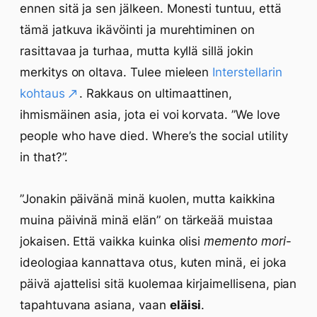
ennen sitä ja sen jälkeen. Monesti tuntuu, että
tämä jatkuva ikävöinti ja murehtiminen on
rasittavaa ja turhaa, mutta kyllä sillä jokin
merkitys on oltava. Tulee mieleen
Interstellarin
kohtaus
. Rakkaus on ultimaattinen,
ihmismäinen asia, jota ei voi korvata. ”We love
people who have died. Where’s the social utility
in that?”.
”Jonakin päivänä minä kuolen, mutta kaikkina
muina päivinä minä elän” on tärkeää muistaa
jokaisen. Että vaikka kuinka olisi
memento mori
-
ideologiaa kannattava otus, kuten minä, ei joka
päivä ajattelisi sitä kuolemaa kirjaimellisena, pian
tapahtuvana asiana, vaan
eläisi
.