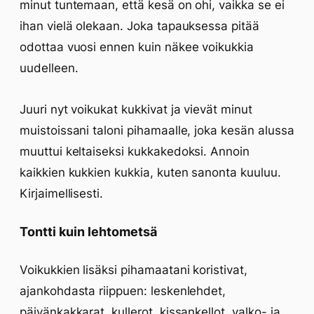
minut tuntemaan, että kesä on ohi, vaikka se ei
ihan vielä olekaan. Joka tapauksessa pitää
odottaa vuosi ennen kuin näkee voikukkia
uudelleen.
Juuri nyt voikukat kukkivat ja vievät minut
muistoissani taloni pihamaalle, joka kesän alussa
muuttui keltaiseksi kukkakedoksi. Annoin
kaikkien kukkien kukkia, kuten sanonta kuuluu.
Kirjaimellisesti.
Tontti kuin lehtometsä
Voikukkien lisäksi pihamaatani koristivat,
ajankohdasta riippuen: leskenlehdet,
päivänkakkarat, kullerot, kissankellot, valko- ja