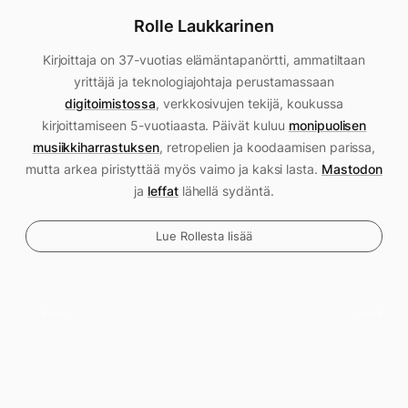
Rolle Laukkarinen
Kirjoittaja on 37-vuotias elämäntapanörtti, ammatiltaan
yrittäjä ja teknologiajohtaja perustamassaan
digitoimistossa
, verkkosivujen tekijä, koukussa
kirjoittamiseen 5-vuotiaasta. Päivät kuluu
monipuolisen
musiikkiharrastuksen
, retropelien ja koodaamisen parissa,
mutta arkea piristyttää myös vaimo ja kaksi lasta.
Mastodon
ja
leffat
lähellä sydäntä.
Lue Rollesta lisää