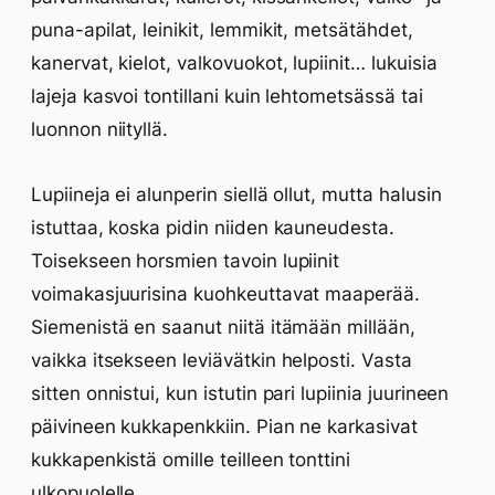
puna-apilat, leinikit, lemmikit, metsätähdet,
kanervat, kielot, valkovuokot, lupiinit… lukuisia
lajeja kasvoi tontillani kuin lehtometsässä tai
luonnon niityllä.
Lupiineja ei alunperin siellä ollut, mutta halusin
istuttaa, koska pidin niiden kauneudesta.
Toisekseen horsmien tavoin lupiinit
voimakasjuurisina kuohkeuttavat maaperää.
Siemenistä en saanut niitä itämään millään,
vaikka itsekseen leviävätkin helposti. Vasta
sitten onnistui, kun istutin pari lupiinia juurineen
päivineen kukkapenkkiin. Pian ne karkasivat
kukkapenkistä omille teilleen tonttini
ulkopuolelle.