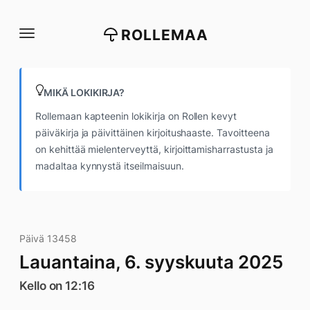
Siirry
suoraan
ROLLEMAA
sisältöön
MIKÄ LOKIKIRJA?
Rollemaan kapteenin lokikirja on Rollen kevyt
päiväkirja ja päivittäinen kirjoitushaaste. Tavoitteena
on kehittää mielenterveyttä, kirjoittamisharrastusta ja
madaltaa kynnystä itseilmaisuun.
Päivä 13458
Lauantaina, 6. syyskuuta 2025
Kello on 12:16