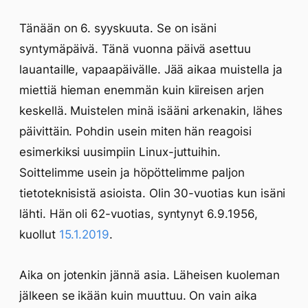
Tänään on 6. syyskuuta. Se on isäni
syntymäpäivä. Tänä vuonna päivä asettuu
lauantaille, vapaapäivälle. Jää aikaa muistella ja
miettiä hieman enemmän kuin kiireisen arjen
keskellä. Muistelen minä isääni arkenakin, lähes
päivittäin. Pohdin usein miten hän reagoisi
esimerkiksi uusimpiin Linux-juttuihin.
Soittelimme usein ja höpöttelimme paljon
tietoteknisistä asioista. Olin 30-vuotias kun isäni
lähti. Hän oli 62-vuotias, syntynyt 6.9.1956,
kuollut
15.1.2019
.
Aika on jotenkin jännä asia. Läheisen kuoleman
jälkeen se ikään kuin muuttuu. On vain aika