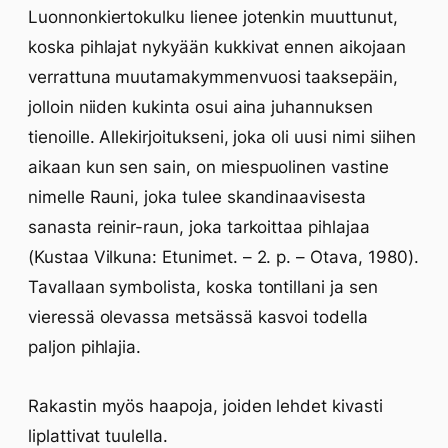
Luonnonkiertokulku lienee jotenkin muuttunut,
koska pihlajat nykyään kukkivat ennen aikojaan
verrattuna muutamakymmenvuosi taaksepäin,
jolloin niiden kukinta osui aina juhannuksen
tienoille. Allekirjoitukseni, joka oli uusi nimi siihen
aikaan kun sen sain, on miespuolinen vastine
nimelle Rauni, joka tulee skandinaavisesta
sanasta reinir-raun, joka tarkoittaa pihlajaa
(Kustaa Vilkuna: Etunimet. – 2. p. – Otava, 1980).
Tavallaan symbolista, koska tontillani ja sen
vieressä olevassa metsässä kasvoi todella
paljon pihlajia.
Rakastin myös haapoja, joiden lehdet kivasti
liplattivat tuulella.