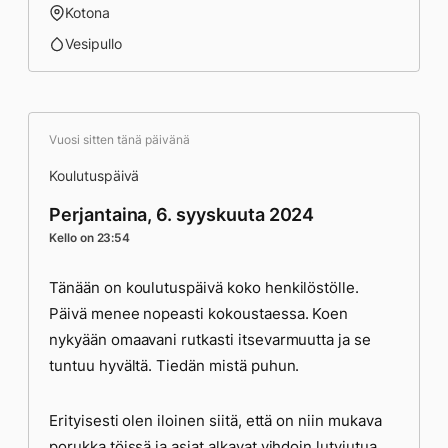
Kotona
Vesipullo
Vuosi sitten tänä päivänä
Koulutuspäivä
Perjantaina, 6. syyskuuta 2024
Kello on 23:54
Tänään on koulutuspäivä koko henkilöstölle.
Päivä menee nopeasti kokoustaessa. Koen
nykyään omaavani rutkasti itsevarmuutta ja se
tuntuu hyvältä. Tiedän mistä puhun.
Erityisesti olen iloinen siitä, että on niin mukava
porukka töissä ja asiat alkavat vihdoin lutviutua