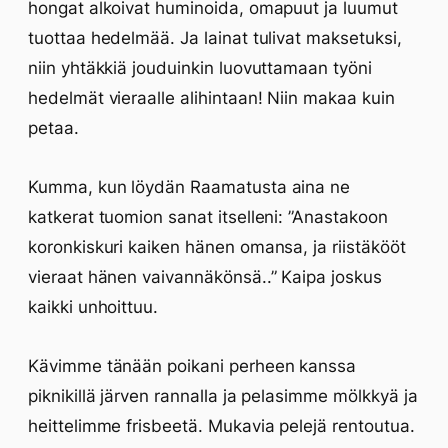
hongat alkoivat huminoida, omapuut ja luumut
tuottaa hedelmää. Ja lainat tulivat maksetuksi,
niin yhtäkkiä jouduinkin luovuttamaan työni
hedelmät vieraalle alihintaan! Niin makaa kuin
petaa.
Kumma, kun löydän Raamatusta aina ne
katkerat tuomion sanat itselleni: ”Anastakoon
koronkiskuri kaiken hänen omansa, ja riistäkööt
vieraat hänen vaivannäkönsä..” Kaipa joskus
kaikki unhoittuu.
Kävimme tänään poikani perheen kanssa
piknikillä järven rannalla ja pelasimme mölkkyä ja
heittelimme frisbeetä. Mukavia pelejä rentoutua.