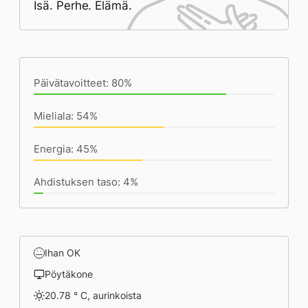
Isä. Perhe. Elämä.
Päivän saavutukset kirjoittamishetkeen
(12:16) mennessä
Päivätavoitteet: 80%
Mieliala: 54%
Energia: 45%
Ahdistuksen taso: 4%
Ihan OK
Pöytäkone
20.78 ° C, aurinkoista