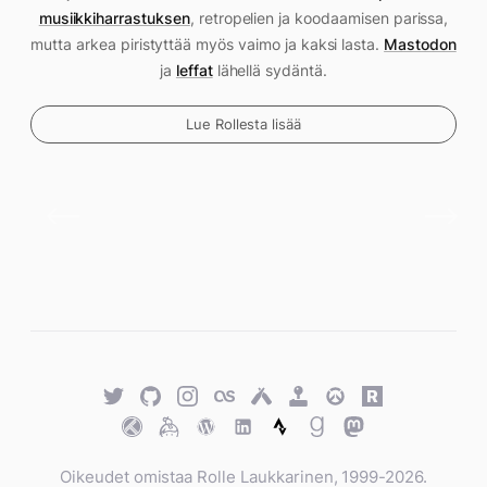
musiikkiharrastuksen
, retropelien ja koodaamisen parissa,
mutta arkea piristyttää myös vaimo ja kaksi lasta.
Mastodon
ja
leffat
lähellä sydäntä.
Lue Rollesta lisää
Twitter
GitHub
Twitter
Last.fm
Untappd
Retro
Overwatch
Rawg.io
Achievements
Trakt
Keybase
WordPress
WordPress
Strava
Goodreads
Mastodon
Oikeudet omistaa Rolle Laukkarinen, 1999-2026.