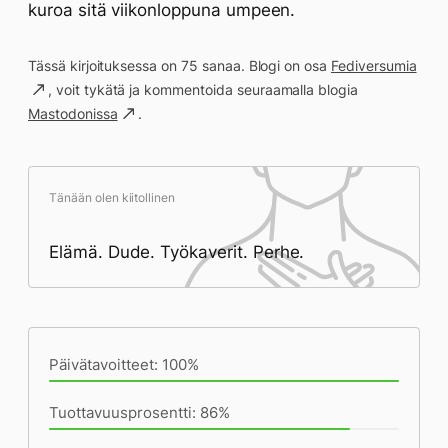
kuroa sitä viikonloppuna umpeen.
Tässä kirjoituksessa on 75 sanaa. Blogi on osa
Fediversumia
, voit tykätä ja kommentoida seuraamalla blogia
Mastodonissa
.
Tänään olen kiitollinen
Elämä. Dude. Työkaverit. Perhe.
Päivän saavutukset kirjoittamishetkeen
(23:54) mennessä
Päivätavoitteet: 100%
Tuottavuusprosentti: 86%