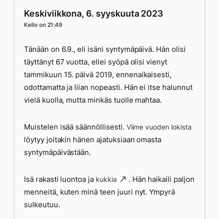
Keskiviikkona, 6. syyskuuta 2023
Kello on 21:49
Tänään on 6.9., eli isäni syntymäpäivä. Hän olisi
täyttänyt 67 vuotta, ellei syöpä olisi vienyt
tammikuun 15. päivä 2019, ennenaikaisesti,
odottamatta ja liian nopeasti. Hän ei itse halunnut
vielä kuolla, mutta minkäs tuolle mahtaa.
Muistelen isää säännöllisesti.
Viime vuoden lokista
löytyy joitakin hänen ajatuksiaan omasta
syntymäpäivästään.
Isä rakasti luontoa ja
. Hän haikaili paljon
kukkia
menneitä, kuten minä teen juuri nyt. Ympyrä
sulkeutuu.