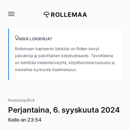
Siirry
suoraan
ROLLEMAA
sisältöön
MIKÄ LOKIKIRJA?
Rollemaan kapteenin lokikirja on Rollen kevyt
päiväkirja ja päivittäinen kirjoitushaaste. Tavoitteena
on kehittää mielenterveyttä, kirjoittamisharrastusta ja
madaltaa kynnystä itseilmaisuun.
Koulutuspäivä
Perjantaina, 6. syyskuuta 2024
Kello on 23:54