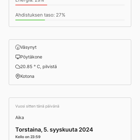
Ahdistuksen taso: 27%
Väsynyt
Pöytäkone
20.85 ° C, pilvistä
Kotona
Vuosi sitten tänä päivänä
Aika
Torstaina, 5. syyskuuta 2024
Kello on 23:59