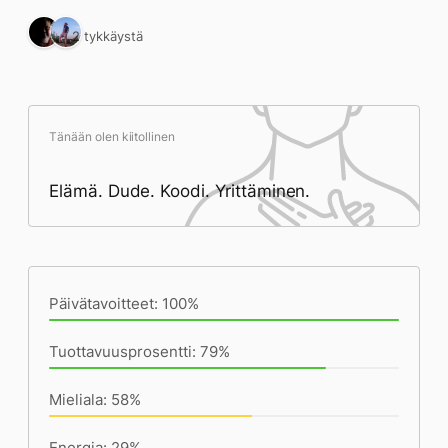
2 tykkäystä
Tänään olen kiitollinen
Elämä. Dude. Koodi. Yrittäminen.
Päivän saavutukset kirjoittamishetkeen
(20:10) mennessä
Päivätavoitteet: 100%
Tuottavuusprosentti: 79%
Mieliala: 58%
Energia: 29%