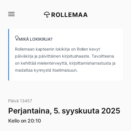
Siirry
suoraan
ROLLEMAA
sisältöön
MIKÄ LOKIKIRJA?
Rollemaan kapteenin lokikirja on Rollen kevyt
päiväkirja ja päivittäinen kirjoitushaaste. Tavoitteena
on kehittää mielenterveyttä, kirjoittamisharrastusta ja
madaltaa kynnystä itseilmaisuun.
Päivä 13457
Perjantaina, 5. syyskuuta 2025
Kello on 20:10