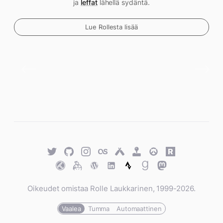
ja
leffat
lähellä sydäntä.
Lue Rollesta lisää
Twitter
GitHub
Twitter
Last.fm
Untappd
Retro
Overwatch
Rawg.io
Achievements
Trakt
Keybase
WordPress
WordPress
Strava
Goodreads
Mastodon
Oikeudet omistaa Rolle Laukkarinen, 1999-2026.
Vaalea
Tumma
Automaattinen