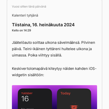
Vuosi sitten tänä päivänä
Kalenteri tyhjänä
Tiistaina, 16. heinäkuuta 2024
Kello on 14:29
Jäätelöauto soittaa ulkona sävelmäänsä. Pilvinen
päivä. Teini-ikäinen tyttäreni huitelee ulkona ja
uimassa. Poika viihtyy sisällä.
Keskivertolomapäivä kiteytyy näiden kahden iOS-
widgetin sisältöön: