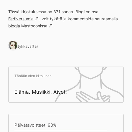
Tässä kirjoituksessa on 371 sanaa. Blogi on osa
Fediversumia
, voit tykätä ja kommentoida seuraamalla
blogia
Mastodonissa
.
1 tykkäys(tä)
Tänään olen kiitollinen
Elämä. Musiikki. Aivot.
Päivän saavutukset kirjoittamishetkeen
(19:09) mennessä
Päivätavoitteet: 90%