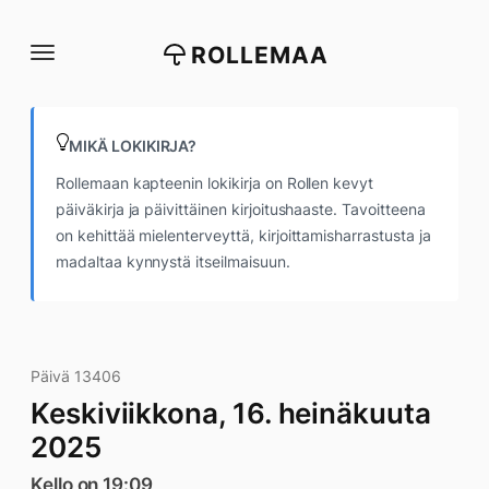
Siirry
suoraan
ROLLEMAA
sisältöön
MIKÄ LOKIKIRJA?
Rollemaan kapteenin lokikirja on Rollen kevyt
päiväkirja ja päivittäinen kirjoitushaaste. Tavoitteena
on kehittää mielenterveyttä, kirjoittamisharrastusta ja
madaltaa kynnystä itseilmaisuun.
Päivä 13406
Keskiviikkona, 16. heinäkuuta
2025
Kello on 19:09