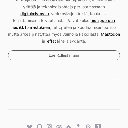
yrittäjä ja teknologiajohtaja perustamassaan
digitoimistossa
, verkkosivujen tekijä, koukussa
kirjoittamiseen 5-vuotiaasta. Päivät kuluu
monipuolisen
musiikkiharrastuksen
, retropelien ja koodaamisen parissa,
mutta arkea piristyttää myös vaimo ja kaksi lasta.
Mastodon
ja
leffat
lähellä sydäntä.
Lue Rollesta lisää
Twitter
GitHub
Twitter
Last.fm
Untappd
Retro
Overwatch
Rawg.io