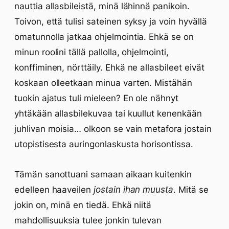
nauttia allasbileistä, minä lähinnä panikoin.
Toivon, että tulisi sateinen syksy ja voin hyvällä
omatunnolla jatkaa ohjelmointia. Ehkä se on
minun roolini tällä pallolla, ohjelmointi,
konffiminen, nörttäily. Ehkä ne allasbileet eivät
koskaan olleetkaan minua varten. Mistähän
tuokin ajatus tuli mieleen? En ole nähnyt
yhtäkään allasbilekuvaa tai kuullut kenenkään
juhlivan moisia… olkoon se vain metafora jostain
utopistisesta auringonlaskusta horisontissa.
Tämän sanottuani samaan aikaan kuitenkin
edelleen haaveilen
jostain ihan muusta
. Mitä se
jokin on, minä en tiedä. Ehkä niitä
mahdollisuuksia tulee jonkin tulevan