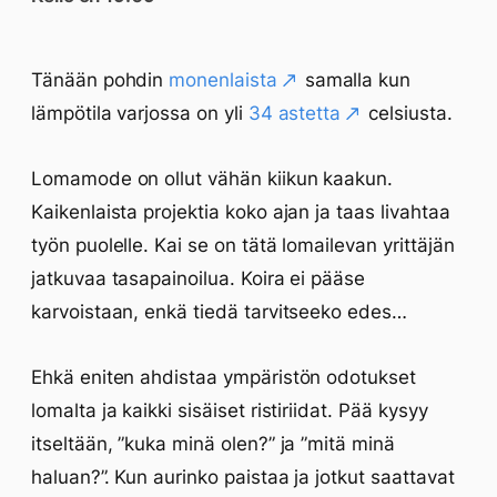
Tänään pohdin
monenlaista
samalla kun
lämpötila varjossa on yli
34 astetta
celsiusta.
Lomamode on ollut vähän kiikun kaakun.
Kaikenlaista projektia koko ajan ja taas livahtaa
työn puolelle. Kai se on tätä lomailevan yrittäjän
jatkuvaa tasapainoilua. Koira ei pääse
karvoistaan, enkä tiedä tarvitseeko edes…
Ehkä eniten ahdistaa ympäristön odotukset
lomalta ja kaikki sisäiset ristiriidat. Pää kysyy
itseltään, ”kuka minä olen?” ja ”mitä minä
haluan?”. Kun aurinko paistaa ja jotkut saattavat