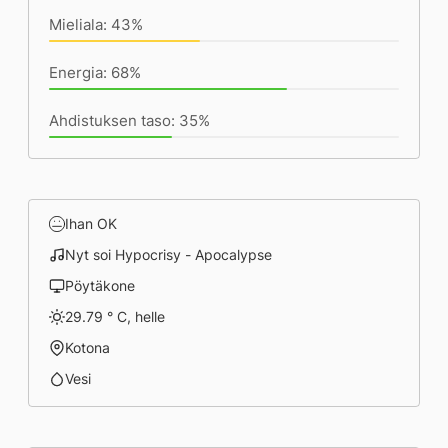
Mieliala: 43%
Energia: 68%
Ahdistuksen taso: 35%
Ihan OK
Nyt soi Hypocrisy - Apocalypse
Pöytäkone
29.79 ° C, helle
Kotona
Vesi