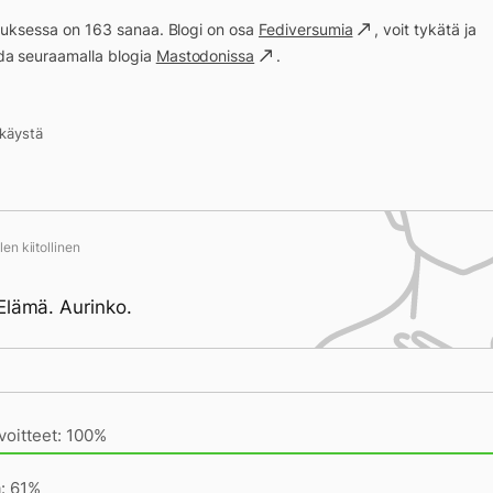
ituksessa on 163 sanaa. Blogi on osa
Fediversumia
, voit tykätä ja
a seuraamalla blogia
Mastodonissa
.
kkäystä
en kiitollinen
Elämä. Aurinko.
ivän saavutukset kirjoittamishetkeen (23:59) mennessä
voitteet: 100%
a: 61%