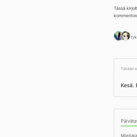
Tässä kirjo
kommentoid
2 ty
Tänään ol
Kesä. 
Pä
Päiväta
Mielial