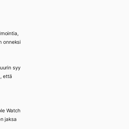
lmointia,
n onneksi
suurin syy
, että
ple Watch
en jaksa