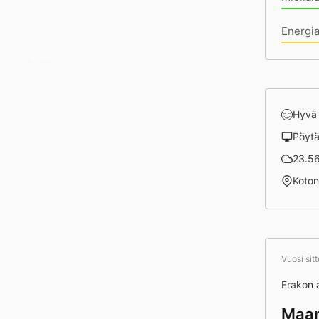
Energia
Päivä
Hyvä
Pöyt
23.56
Koto
Vuosi sit
Erakon 
Maan