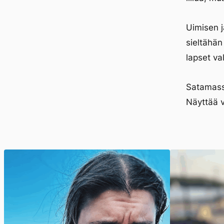
Uimisen 
sieltähän
lapset va
Satamassa
Näyttää 