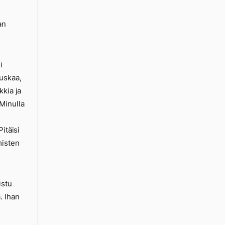
an
i
uskaa,
kkia ja
 Minulla
itäisi
misten
istu
. Ihan