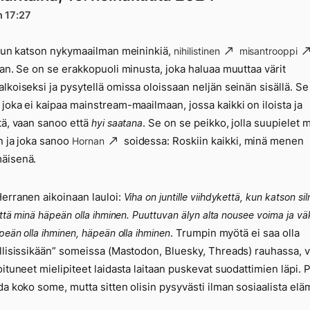
n 17:27
 kun katson nykymaailman meininkiä,
nihilistinen
misantrooppi
lan. Se on se erakkopuoli minusta, joka haluaa muuttaa värit
lkoiseksi ja pysytellä omissa oloissaan neljän seinän sisällä. Se
joka ei kaipaa mainstream-maailmaan, jossa kaikki on iloista ja
tä, vaan sanoo että
. Se on se peikko, jolla suupielet
hyi saatana
n ja joka sanoo
soidessa: Roskiin kaikki, minä menen
Hornan
äisenä.
erranen aikoinaan lauloi:
Viha on juntille viihdykettä, kun katson silm
ttä minä häpeän olla ihminen. Puuttuvan älyn alta nousee voima ja väk
. Trumpin myötä ei saa olla
peän olla ihminen, häpeän olla ihminen
llisissikään” someissa (Mastodon, Bluesky, Threads) rauhassa, 
oituneet mielipiteet laidasta laitaan puskevat suodattimien läpi. P
da koko some, mutta sitten olisin pysyvästi ilman sosiaalista elä