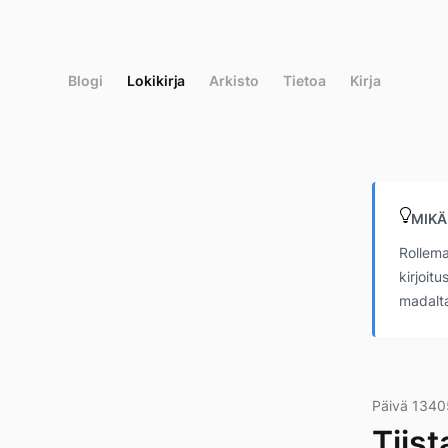
Siirry
suoraan
sisältöön
Blogi
Lokikirja
Arkisto
Tietoa
Kirja
MIKÄ
Rollema
kirjoit
madalta
Päivä 1340
Tiist