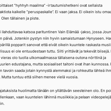
oittaiset ”hyhhyh maailma” -irtautumishetkeni ovat sellaista
aktiota kaikelle ”peruspaskalle”. Ei vaan jaksa. Ei oikein istu oma
 Olen tällainen ja piste.
li ilahduttavaa katsoa parituntinen Vain Elämää -jakso, jossa Joun
 päivä. Jotenkin pystyn niin hyvin samaistumaan Hynyseen. Ha
ärillä popparit sanovat että eivät oikein kuuntele raskasta musii
lisuus ei ole entuudestaan tuttu. Silti yrittävät ja tekevät biisejä.
 vieras olo tuolla ulkomaailmassa tällaisena outona nörttinä ja
tuurien edustajana, mutta sosiaaliset taitoni ovat ihan kunnossa. P
 tavoin saada jotain kynnystä alemmaksi ja rohkeutta lähteä ih
e. Mutta tuntuu että siihen menee vielä vuosia.
ajatuksista huolimatta tänään on yllättävän seesteinen olo. En po
llenkaan, vaan kuuntelen lähinnä musiikkia ja pelaan videopelejä
in.