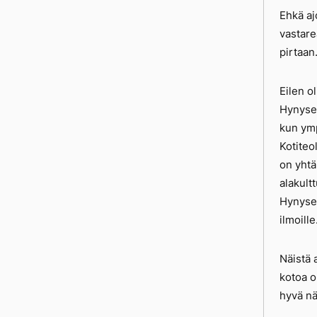
Ehkä aj
vastare
pirtaan.
Eilen o
Hynysen
kun ymp
Kotiteol
on yhtä
alakult
Hynysen
ilmoill
Näistä 
kotoa o
hyvä nä