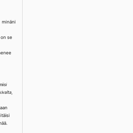
minäni
 on se
 menee
iisi
ivalta,
vaan
itäisi
mää.