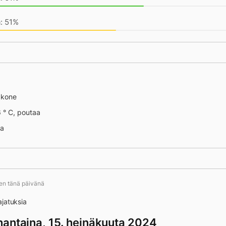
: 51%
 13406
äkone
 ° C, poutaa
na
ten tänä päivänä
ajatuksia
antaina, 15. heinäkuuta 2024