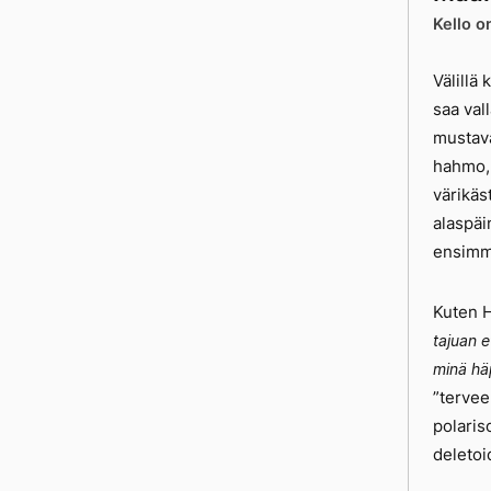
Kello o
Välillä
saa val
mustava
hahmo, 
värikäs
alaspäi
ensimm
Kuten H
tajuan e
minä hä
”tervee
polaris
deletoi