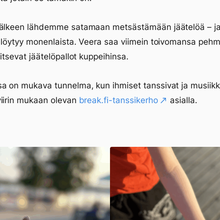
jälkeen lähdemme satamaan metsästämään jäätelöä – j
 löytyy monenlaista. Veera saa viimein toivomansa pehm
litsevat jäätelöpallot kuppeihinsa.
 on mukava tunnelma, kun ihmiset tanssivat ja musiikki
viirin mukaan olevan
break.fi-tanssikerho
asialla.