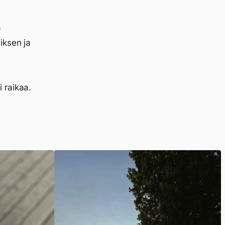
a
iksen ja
 raikaa.