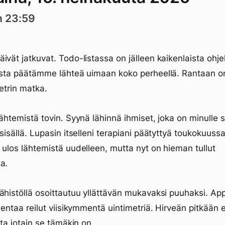
n 23:59
ivät jatkuvat. Todo-listassa on jälleen kaikenlaista ohje
asta päätämme lähteä uimaan koko perheellä. Rantaan o
metrin matka.
lähtemistä tovin. Syynä lähinnä ihmiset, joka on minulle 
 sisällä. Lupasin itselleni terapiani päätyttyä toukokuussa
 ulos lähtemistä uudelleen, mutta nyt on hieman tullut
a.
ähistöllä osoittautuu yllättävän mukavaksi puuhaksi. Ap
llentaa reilut viisikymmentä uintimetriä. Hirveän pitkään 
tta jotain se tämäkin on.