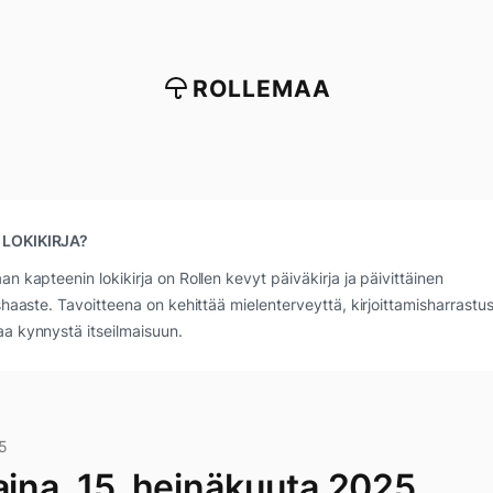
ROLLEMAA
 LOKIKIRJA?
an kapteenin lokikirja on Rollen kevyt päiväkirja ja päivittäinen
ushaaste. Tavoitteena on kehittää mielenterveyttä, kirjoittamisharrastus
a kynnystä itseilmaisuun.
5
aina, 15. heinäkuuta 2025