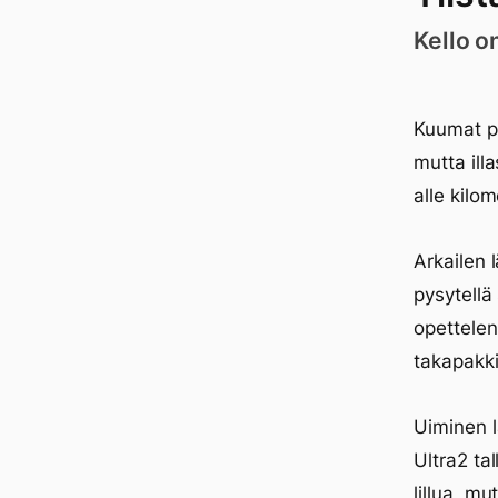
Kello o
Kuumat pä
mutta ill
alle kilo
Arkailen 
pysytellä
opettelen
takapakki
Uiminen l
Ultra2 ta
lillua, mu