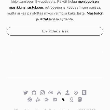
kirjoittamiseen 5-vuotiaasta. Päivät kuluu
monipuolisen
musiikkiharrastuksen
, retropelien ja koodaamisen parissa,
mutta arkea piristyttää myös vaimo ja kaksi lasta.
Mastodon
ja
leffat
lähellä sydäntä.
Lue Rollesta lisää
Twitter
GitHub
Twitter
Last.fm
Untappd
Retro
Overwatch
Rawg.io
Achievements
Trakt
Keybase
WordPress
WordPress
Strava
Goodreads
Mastodon