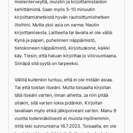
mielenterveyttä, muistin ja kirjoittamistaidon
kehittämistä. Saan myös 5-10 minuutin
kirjoittamishetkistä hyvän rauhoittumishetken
iltoihini. Mutta yksi asia on varma: Nautin
kirjoittamisesta. Laitteella tai tavalla ei ole väliä:
Kynä ja paperi, puhelimen näppäimistö,
tietokoneen näppäimistö, kirjoituskone, kaikki
käy. Tiesin, että haluan kirjoittaa jo viisivuotiaana.
Siinäpä sitä syytä on tarpeeksi.
Välillä kuitenkin tuntuu, että ei ole mitään asiaa.
Tai että toistan itseäni. Mutta toisaalta kirjoitan
tätä itseäni varten, ilman aihetta. Ja niin pitää
ollakin, sitä varten lokia pidänkin. Kirjoitan
tavallaan myös ehkä jälkipolveani varten. Manu 9
vuotta todennäköisesti ei muista myöhemmin,
mitä teki sunnuntaina 16.7.2023. Toisaalta, en ole