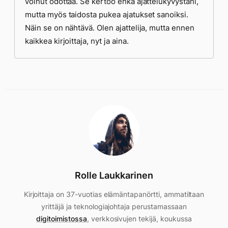
voinut odottaa. Se kertoo ehkä ajattelukyvystäni,
mutta myös taidosta pukea ajatukset sanoiksi.
Näin se on nähtävä. Olen ajattelija, mutta ennen
kaikkea kirjoittaja, nyt ja aina.
Rolle Laukkarinen
Kirjoittaja on 37-vuotias elämäntapanörtti, ammatiltaan
yrittäjä ja teknologiajohtaja perustamassaan
digitoimistossa
, verkkosivujen tekijä, koukussa