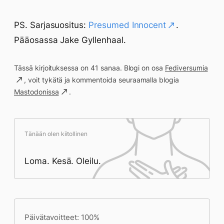
PS. Sarjasuositus:
Presumed Innocent
.
Pääosassa Jake Gyllenhaal.
Tässä kirjoituksessa on 41 sanaa. Blogi on osa
Fediversumia
, voit tykätä ja kommentoida seuraamalla blogia
Mastodonissa
.
Tänään olen kiitollinen
Loma. Kesä. Oleilu.
Päivän saavutukset kirjoittamishetkeen
(14:29) mennessä
Päivätavoitteet: 100%