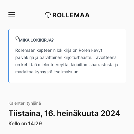
Siirry
suoraan
ROLLEMAA
sisältöön
MIKÄ LOKIKIRJA?
Rollemaan kapteenin lokikirja on Rollen kevyt
päiväkirja ja päivittäinen kirjoitushaaste. Tavoitteena
on kehittää mielenterveyttä, kirjoittamisharrastusta ja
madaltaa kynnystä itseilmaisuun.
Kalenteri tyhjänä
Tiistaina, 16. heinäkuuta 2024
Kello on 14:29