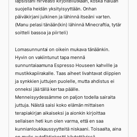
lapsistani hirveästi kirjoitellutkaan, koska haluan
suojella heidän yksityisyyttään. Onhan
päiväkirjani julkinen ja lähinnä itseäni varten.
(Manu pelasi tänään(kin) lähinnä Minecraftia, tytär
soitteli bassoa ja piirteli)
Lomasunnuntai on oikein mukava tänäänkin.
Hyvin on vakiintunut tapa mennä
sunnuntaiaamuna Espresso Houseen kahville ja
mustikkapiirakalle. Taas aiheet livahtavat diippien
ja synkkien juttujen puolelle, mutta ahdistus ei
onneksi jää tällä kertaa päälle.
Menneisyydessämme on paljon todella sairaita
juttuja. Näistä saisi koko elämän mittaisen
terapiakirjan aikaiseksi ja aionkin kirjoittaa
sellaisen heti kun olen varma, että en saa
kunnianloukkaussyytteitä niskaani. Toisaalta, aina
on myös autofiktiokortti käytettävissä.