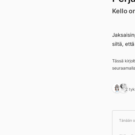
Kello o
Jaksaisinp
siltä, et
Tässä kirjo
seuraamall
2 ty
Tänään ol