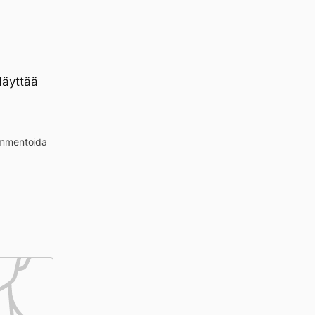
 Näyttää
kommentoida