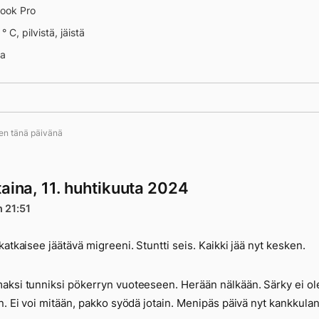
ook Pro
° C, pilvistä, jäistä
na
 13311
ten tänä päivänä
taina, 11. huhtikuuta 2024
n 21:51
katkaisee jäätävä migreeni. Stuntti seis. Kaikki jää nyt kesken.
ksi tunniksi pökerryn vuoteeseen. Herään nälkään. Särky ei ole
n. Ei voi mitään, pakko syödä jotain. Menipäs päivä nyt kankkula