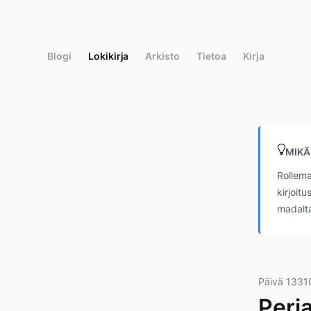
Siirry
suoraan
sisältöön
Blogi
Lokikirja
Arkisto
Tietoa
Kirja
MIKÄ
Rollema
kirjoit
madalta
Päivä 1331
Perj