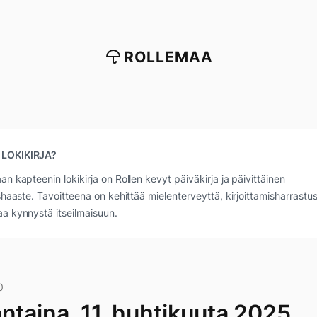
ROLLEMAA
 LOKIKIRJA?
an kapteenin lokikirja on Rollen kevyt päiväkirja ja päivittäinen
ushaaste. Tavoitteena on kehittää mielenterveyttä, kirjoittamisharrastus
a kynnystä itseilmaisuun.
0
antaina, 11. huhtikuuta 2025