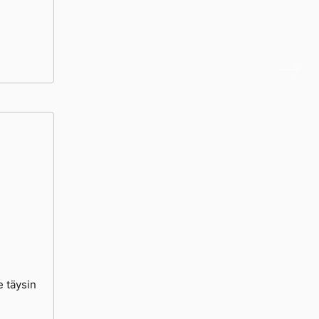
 täysin
n