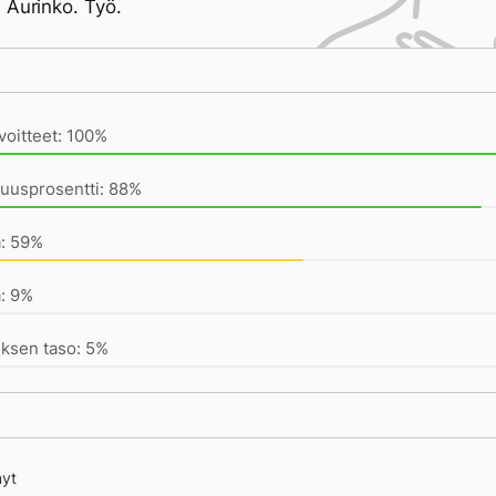
 Aurinko. Työ.
ivän saavutukset kirjoittamishetkeen (23:24) mennessä
voitteet: 100%
uusprosentti: 88%
a: 59%
: 9%
ksen taso: 5%
nyt