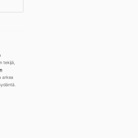
a
n tekijä,
n
a arkea
sydäntä.