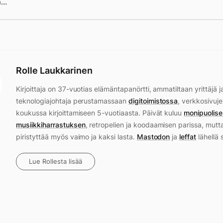
n…
Rolle Laukkarinen
Kirjoittaja on 37-vuotias elämäntapanörtti, ammatiltaan yrittäjä j
teknologiajohtaja perustamassaan
digitoimistossa
, verkkosivuje
koukussa kirjoittamiseen 5-vuotiaasta. Päivät kuluu
monipuolise
musiikkiharrastuksen
, retropelien ja koodaamisen parissa, mutt
piristyttää myös vaimo ja kaksi lasta.
Mastodon
ja
leffat
lähellä 
Lue Rollesta lisää