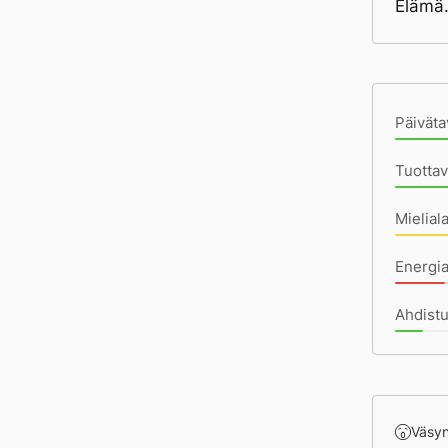
Elämä.
Pä
Päiväta
Tuottav
Mielial
Energia
Ahdistu
Väsy