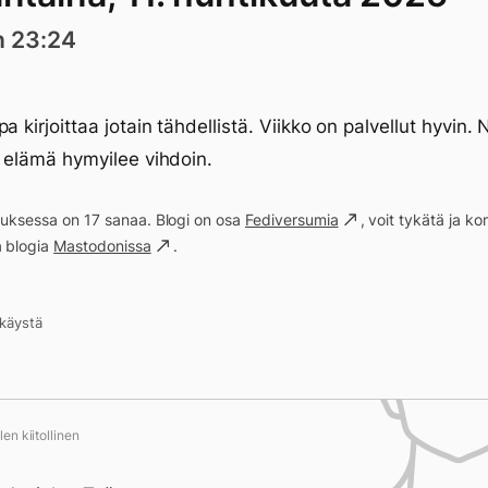
n 23:24
a kirjoittaa jotain tähdellistä. Viikko on palvellut hyvin.
tä elämä hymyilee vihdoin.
ituksessa on 17 sanaa. Blogi on osa
Fediversumia
, voit tykätä ja 
a blogia
Mastodonissa
.
kkäystä
en kiitollinen