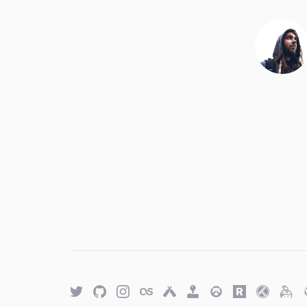
Twitter
GitHub
Twitter
Last.fm
Untappd
Retro
Overwatch
Rawg.io
Trakt
Keyb
Achievements