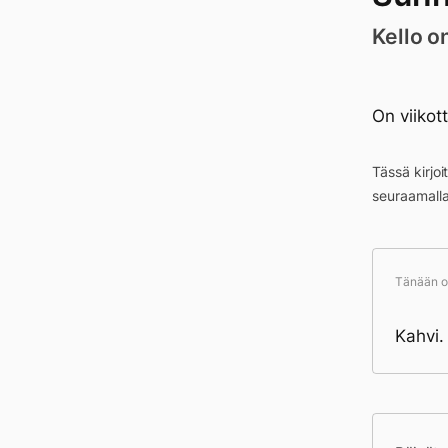
Kello o
On viikott
Tässä kirjo
seuraamall
Tänään ol
Kahvi.
Pä