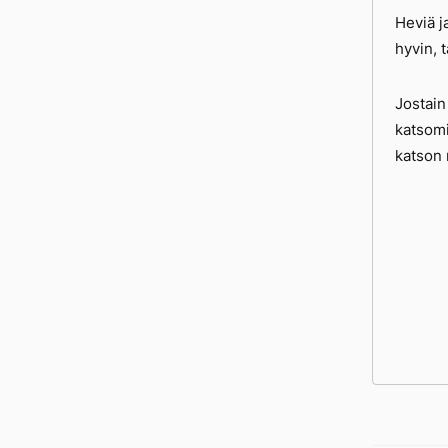
Heviä j
hyvin, t
Jostain
katsomi
katson 