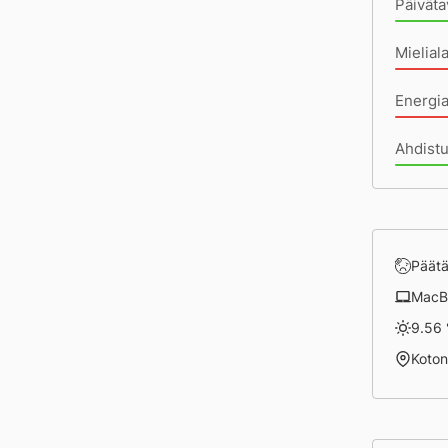
Päiväta
Mielial
Energi
Ahdistu
Päätä
MacB
9.56 
Koto