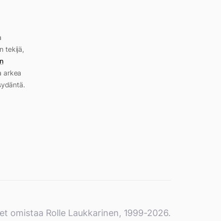
a
n tekijä,
n
a arkea
sydäntä.
et omistaa Rolle Laukkarinen, 1999-2026.