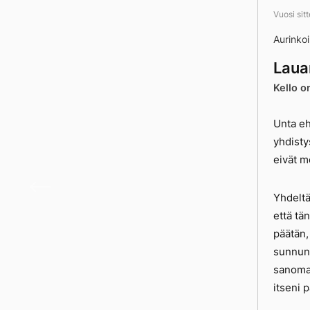
Vuosi sit
Aurinkoi
Laua
Kello o
Unta eh
yhdisty
eivät m
Päivä
Yhdeltä
että tä
päätän,
sunnunt
sanomaa
itseni p