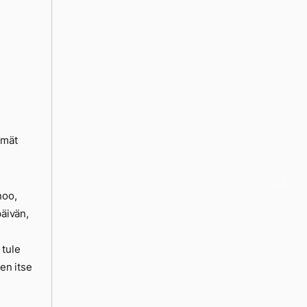
lmät
noo,
päivän,
 tule
len itse