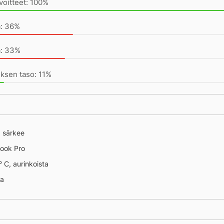
voitteet: 100%
a: 36%
a: 33%
ksen taso: 11%
 särkee
ook Pro
° C, aurinkoista
na