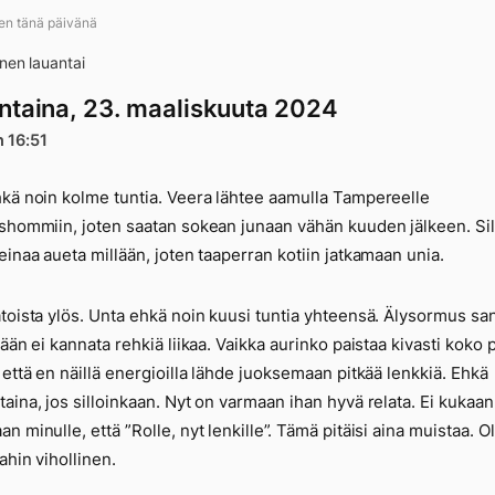
ten tänä päivänä
nen lauantai
ntaina, 23. maaliskuuta 2024
n 16:51
kä noin kolme tuntia. Veera lähtee aamulla Tampereelle
shommiin, joten saatan sokean junaan vähän kuuden jälkeen. Si
einaa aueta millään, joten taaperran kotiin jatkamaan unia.
 13292
toista ylös. Unta ehkä noin kuusi tuntia yhteensä. Älysormus sa
nään ei kannata rehkiä liikaa. Vaikka aurinko paistaa kivasti koko 
 että en näillä energioilla lähde juoksemaan pitkää lenkkiä. Ehkä
aina, jos silloinkaan. Nyt on varmaan ihan hyvä relata. Ei kukaan
n minulle, että ”Rolle, nyt lenkille”. Tämä pitäisi aina muistaa. O
ahin vihollinen.