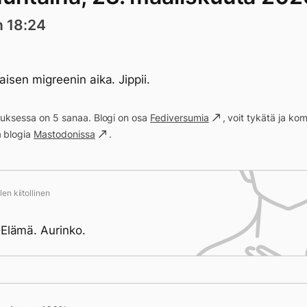
n 18:24
aisen migreenin aika. Jippii.
ituksessa on 5 sanaa. Blogi on osa
Fediversumia
, voit tykätä ja k
a blogia
Mastodonissa
.
en kiitollinen
 Elämä. Aurinko.
ivän saavutukset kirjoittamishetkeen (18:24) mennessä