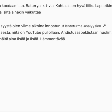
a koodaamista. Batterya, kahvia. Kohtalaisen hyvä fiilis. Lapsetkin
ai siltä ainakin vaikuttaa.
 syystä olen viime aikoina innostunut
lentoturma-analyysien
sesta, niitä on YouTube pullollaan. Ahdistusaspektistaan huolim
näitä aina lisää ja lisää. Hämmentävää.