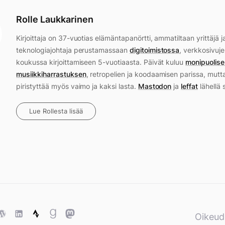
Rolle Laukkarinen
Kirjoittaja on 37-vuotias elämäntapanörtti, ammatiltaan yrittäjä j
teknologiajohtaja perustamassaan
digitoimistossa
, verkkosivuje
koukussa kirjoittamiseen 5-vuotiaasta. Päivät kuluu
monipuolise
musiikkiharrastuksen
, retropelien ja koodaamisen parissa, mutt
piristyttää myös vaimo ja kaksi lasta.
Mastodon
ja
leffat
lähellä 
Lue Rollesta lisää
ase
WordPress
WordPress
Strava
Goodreads
Mastodon
Oikeud