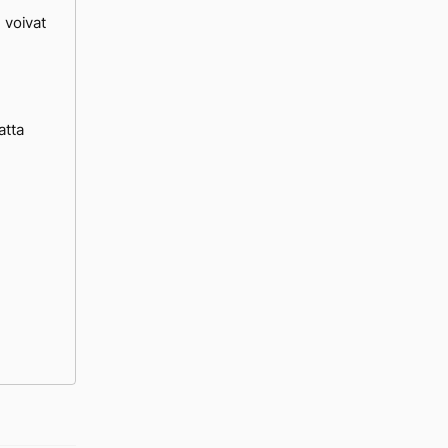
 voivat
atta