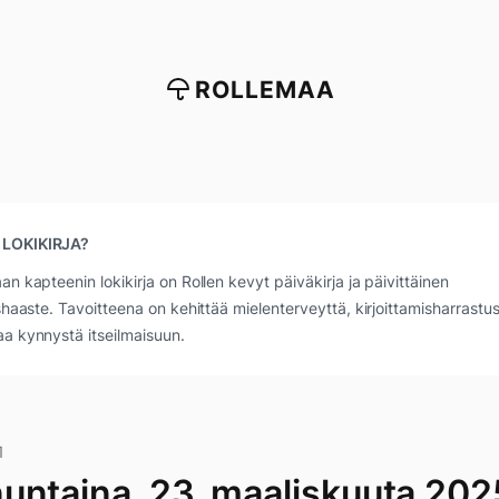
ROLLEMAA
 LOKIKIRJA?
an kapteenin lokikirja on Rollen kevyt päiväkirja ja päivittäinen
ushaaste. Tavoitteena on kehittää mielenterveyttä, kirjoittamisharrastus
a kynnystä itseilmaisuun.
1
untaina, 23. maaliskuuta 202