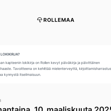
ROLLEMAA
 LOKIKIRJA?
an kapteenin lokikirja on Rollen kevyt päiväkirja ja päivittäinen
ushaaste. Tavoitteena on kehittää mielenterveyttä, kirjoittamisharrastus
a kynnystä itseilmaisuun.
8
antaina, 10. maaliskuuta 202