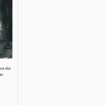
oa olla
aan