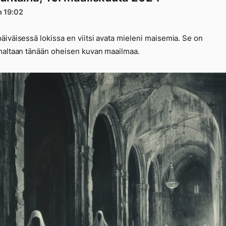
n 19:02
 13279
iväisessä lokissa en viitsi avata mieleni maisemia. Se on
altaan tänään oheisen kuvan maailmaa.