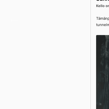
Kello o
Päivä
Tämänpä
tunnelm