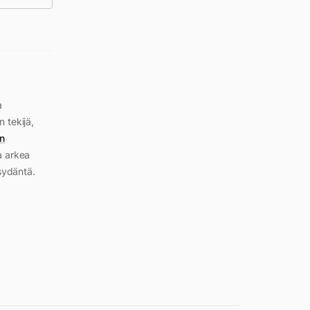
a
n tekijä,
n
a arkea
sydäntä.