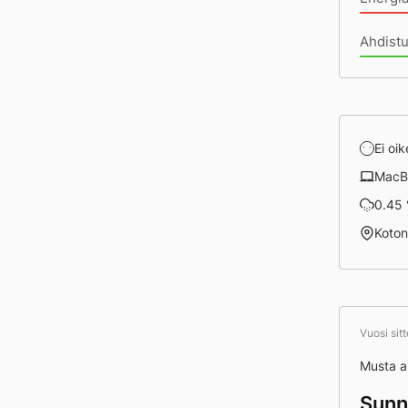
Ahdist
Ei oik
MacB
0.45 
Koto
Vuosi sit
Musta 
Sunn