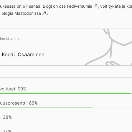
ituksessa on 67 sanaa. Blogi on osa
Fediversumia
, voit tykätä ja 
a blogia
Mastodonissa
.
en kiitollinen
 Koodi. Osaaminen.
ivän saavutukset kirjoittamishetkeen (20:40) mennessä
voitteet: 90%
uusprosentti: 66%
a: 38%
a: 27%