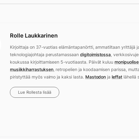
Rolle Laukkarinen
Kirjoittaja on 37-vuotias elämäntapanörtti, ammatiltaan yrittäjä j
teknologiajohtaja perustamassaan
digitoimistossa
, verkkosivuje
koukussa kirjoittamiseen 5-vuotiaasta. Päivät kuluu
monipuolise
musiikkiharrastuksen
, retropelien ja koodaamisen parissa, mutt
piristyttää myös vaimo ja kaksi lasta.
Mastodon
ja
leffat
lähellä 
Lue Rollesta lisää