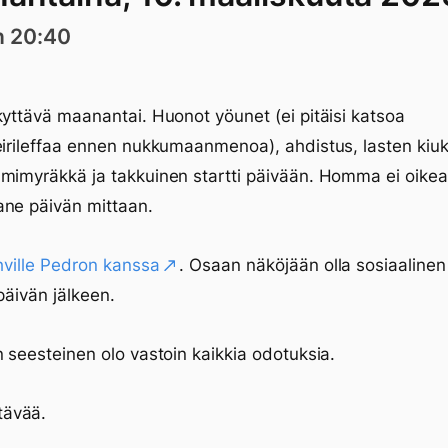
n 20:40
kyttävä maanantai. Huonot yöunet (ei pitäisi katsoa
eirileffaa ennen nukkumaanmenoa), ahdistus, lasten kiuk
mimyräkkä ja takkuinen startti päivään. Homma ei oike
ane päivän mittaan.
hville Pedron kanssa
. Osaan näköjään olla sosiaalinen
 päivän jälkeen.
n seesteinen olo vastoin kaikkia odotuksia.
ävää.