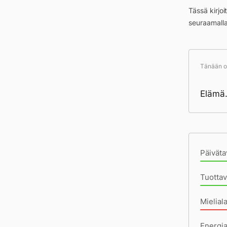
Tässä kirjo
seuraamall
Tänään ol
Elämä.
Pä
Päiväta
Tuottav
Mielial
Energi