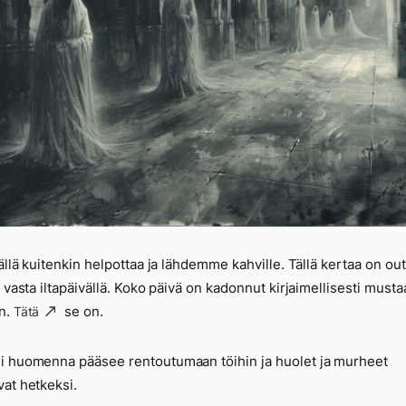
vällä kuitenkin helpottaa ja lähdemme kahville. Tällä kertaa on out
a vasta iltapäivällä. Koko päivä on kadonnut kirjaimellisesti must
n.
se on.
Tätä
 huomenna pääsee rentoutumaan töihin ja huolet ja murheet
at hetkeksi.