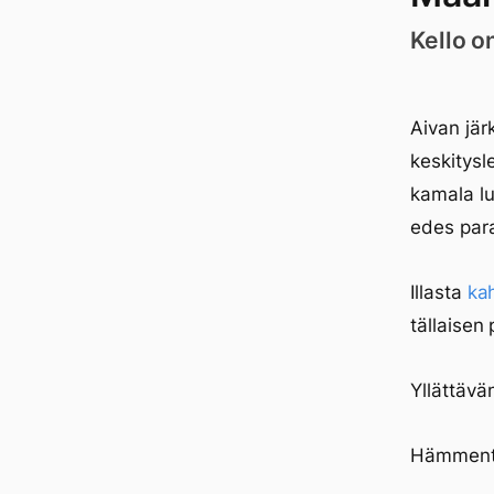
Kello o
Aivan jär
keskitysl
kamala lu
edes par
Illasta
ka
tällaisen
Yllättävä
Hämment