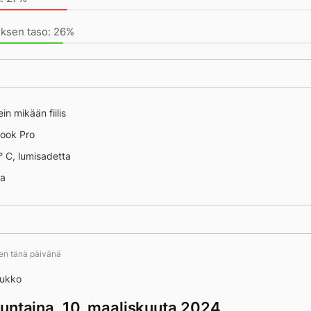
uksen taso: 26%
ein mikään fiilis
ook Pro
° C, lumisadetta
na
ten tänä päivänä
aukko
untaina, 10. maaliskuuta 2024