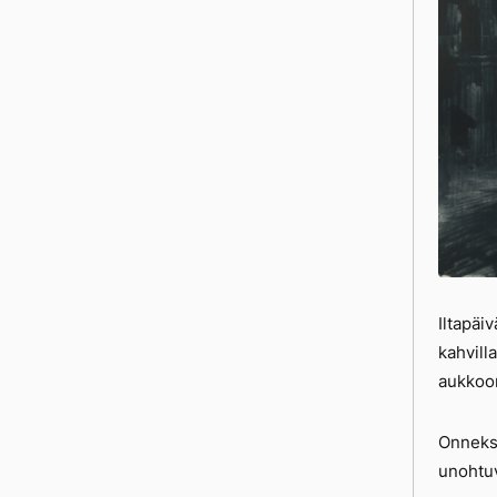
Iltapäi
kahvill
aukkoo
Onneksi
unohtuv