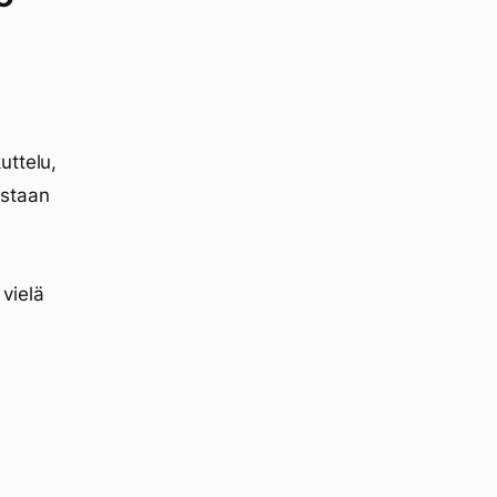
uttelu,
astaan
 vielä