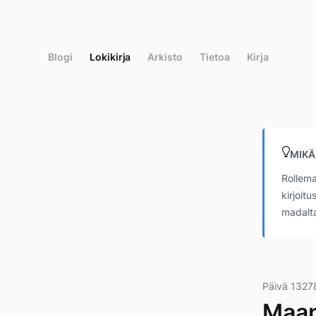
Siirry
suoraan
sisältöön
Blogi
Lokikirja
Arkisto
Tietoa
Kirja
MIKÄ
Rollema
kirjoit
madalta
Päivä 1327
Maan