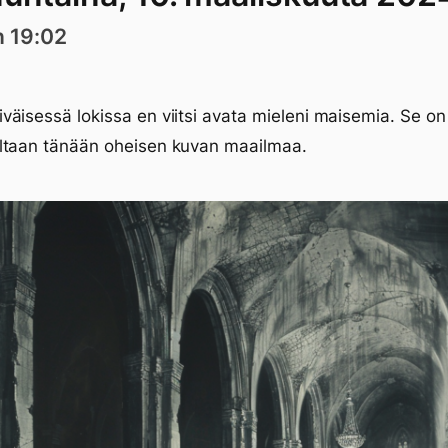
n 19:02
äisessä lokissa en viitsi avata mieleni maisemia. Se on
ltaan tänään oheisen kuvan maailmaa.