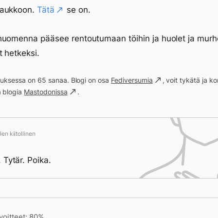
 aukkoon.
Tätä
se on.
huomenna pääsee rentoutumaan töihin ja huolet ja murh
 hetkeksi.
ituksessa on 65 sanaa. Blogi on osa
Fediversumia
, voit tykätä ja 
a blogia
Mastodonissa
.
en kiitollinen
 Tytär. Poika.
ivän saavutukset kirjoittamishetkeen (19:02) mennessä
voitteet: 80%