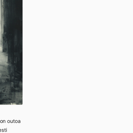
 on outoa
esti