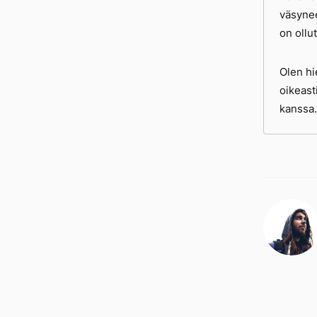
väsynee
on ollu
Olen hi
oikeast
kanssa