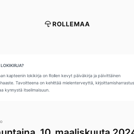
ROLLEMAA
 LOKIKIRJA?
an kapteenin lokikirja on Rollen kevyt päiväkirja ja päivittäinen
ushaaste. Tavoitteena on kehittää mielenterveyttä, kirjoittamisharrastus
a kynnystä itseilmaisuun.
ko
untaina, 10. maaliskuuta 202