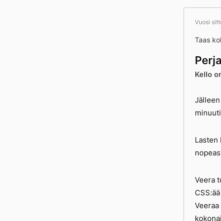
Vuosi sit
Taas ko
Perj
Kello o
Jälleen
minuuti
Lasten 
nopeast
Veera t
CSS:ää
Veeraa 
kokonai