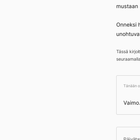
mustaan
Onneksi 
unohtuvat
Tässä kirjo
seuraamall
Tänään ol
Vaimo.
Pä
Päiväta