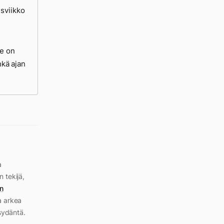
sviikko
se on
hkä ajan
a
n tekijä,
n
a arkea
sydäntä.