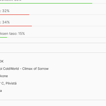
a: 32%
a: 34%
ksen taso: 15%
takaa joku tätä vauhtia
 OK
oi ColdWorld - Climax of Sorrow
äkone
 C, Pilvistä
na