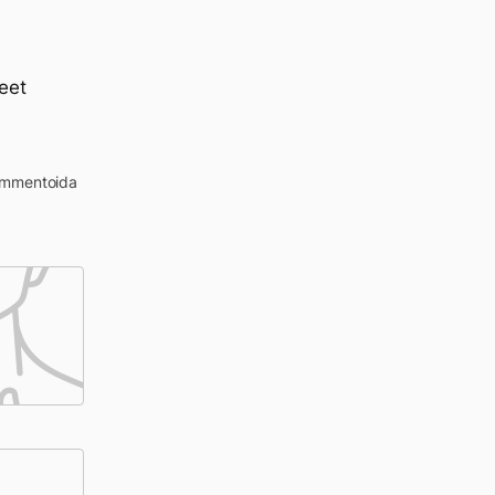
eet
kommentoida