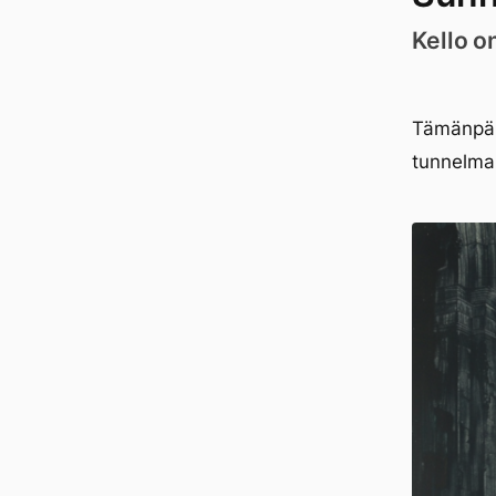
Kello o
Tämänpäiv
tunnelma