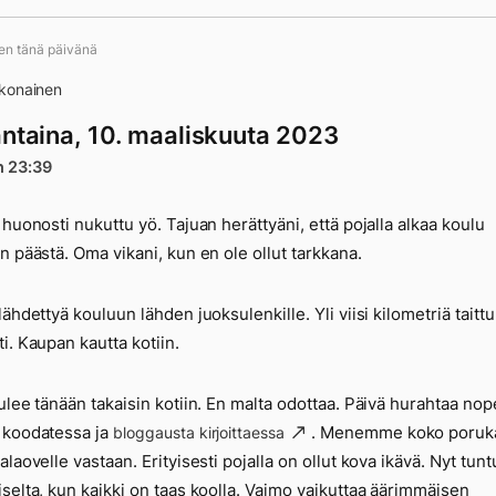
ten tänä päivänä
konainen
antaina, 10. maaliskuuta 2023
n 23:39
 huonosti nukuttu yö. Tajuan herättyäni, että pojalla alkaa koulu
n päästä. Oma vikani, kun en ole ollut tarkkana.
lähdettyä kouluun lähden juoksulenkille. Yli viisi kilometriä taitt
i. Kaupan kautta kotiin.
ulee tänään takaisin kotiin. En malta odottaa. Päivä hurahtaa nop
 koodatessa ja
. Menemme koko poruka
bloggausta kirjoittaessa
alaovelle vastaan. Erityisesti pojalla on ollut kova ikävä. Nyt tun
selta, kun kaikki on taas koolla. Vaimo vaikuttaa äärimmäisen