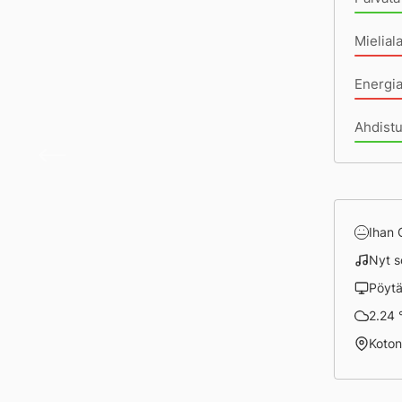
Mielial
Energi
Ahdistu
Hidas
Ihan
Nyt s
Pöyt
2.24 °
Koto