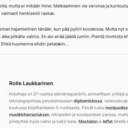
ltä, mutta ei mikään ihme. Matkaaminen vie veronsa ja kuntoutu
t varmasti henkisesti raskas.
eman hajamielinen tänään, kun pää pyörii koodeissa. Mutta nyt 
i aika pitkälle valmis. En aio enää jäädä jumiin. Pientä hiomista e
. Ehkä huomenna ehdin pelatakin…
Rolle Laukkarinen
Kirjoittaja on 37-vuotias elämäntapanörtti, ammatiltaan yrittäjä j
teknologiajohtaja perustamassaan
digitoimistossa
, verkkosivuje
koukussa kirjoittamiseen 5-vuotiaasta. Päivät kuluu
monipuolise
musiikkiharrastuksen
, retropelien ja koodaamisen parissa, mutt
piristyttää myös vaimo ja kaksi lasta.
Mastodon
ja
leffat
lähellä 