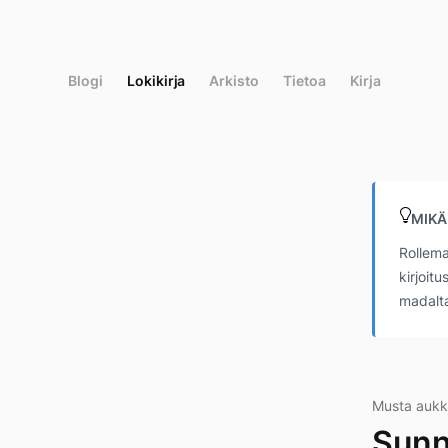
Siirry
suoraan
sisältöön
Blogi
Lokikirja
Arkisto
Tietoa
Kirja
MIKÄ
Rollema
kirjoit
madalta
Musta auk
Sunn