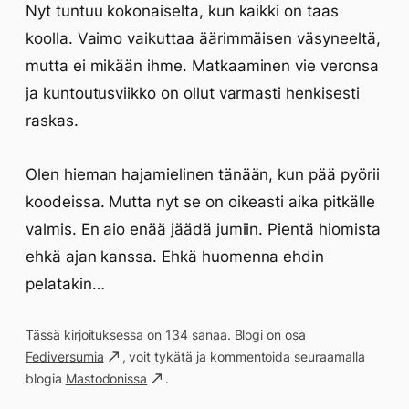
Nyt tuntuu kokonaiselta, kun kaikki on taas
koolla. Vaimo vaikuttaa äärimmäisen väsyneeltä,
mutta ei mikään ihme. Matkaaminen vie veronsa
ja kuntoutusviikko on ollut varmasti henkisesti
raskas.
Olen hieman hajamielinen tänään, kun pää pyörii
koodeissa. Mutta nyt se on oikeasti aika pitkälle
valmis. En aio enää jäädä jumiin. Pientä hiomista
ehkä ajan kanssa. Ehkä huomenna ehdin
pelatakin…
Tässä kirjoituksessa on 134 sanaa. Blogi on osa
Fediversumia
, voit tykätä ja kommentoida seuraamalla
blogia
Mastodonissa
.