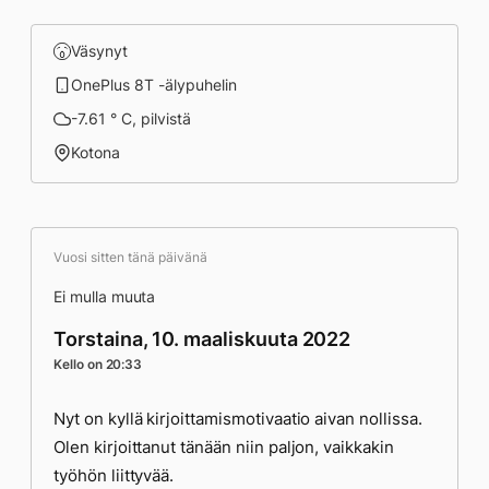
Väsynyt
OnePlus 8T -älypuhelin
-7.61 ° C, pilvistä
Kotona
Vuosi sitten tänä päivänä
Ei mulla muuta
Torstaina, 10. maaliskuuta 2022
Kello on 20:33
Nyt on kyllä kirjoittamismotivaatio aivan nollissa.
Olen kirjoittanut tänään niin paljon, vaikkakin
työhön liittyvää.