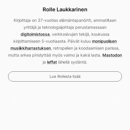
Rolle Laukkarinen
Kirjoittaja on 37-vuotias elämäntapanörtti, ammatiltaan
yrittäjä ja teknologiajohtaja perustamassaan
digitoimistossa
, verkkosivujen tekijä, koukussa
kirjoittamiseen 5-vuotiaasta. Päivät kuluu
monipuolisen
musiikkiharrastuksen
, retropelien ja koodaamisen parissa,
mutta arkea piristyttää myös vaimo ja kaksi lasta.
Mastodon
ja
leffat
lähellä sydäntä.
Lue Rollesta lisää