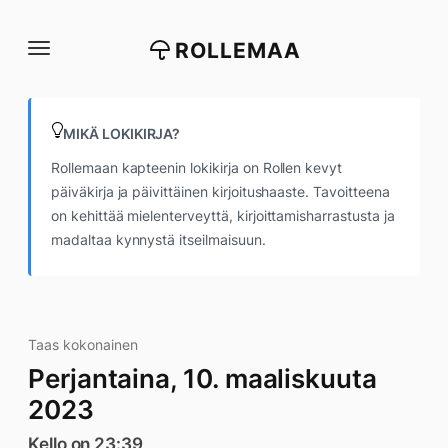
Siirry
suoraan
ROLLEMAA
sisältöön
MIKÄ LOKIKIRJA?
Rollemaan kapteenin lokikirja on Rollen kevyt
päiväkirja ja päivittäinen kirjoitushaaste. Tavoitteena
on kehittää mielenterveyttä, kirjoittamisharrastusta ja
madaltaa kynnystä itseilmaisuun.
Taas kokonainen
Perjantaina, 10. maaliskuuta
2023
Kello on 23:39