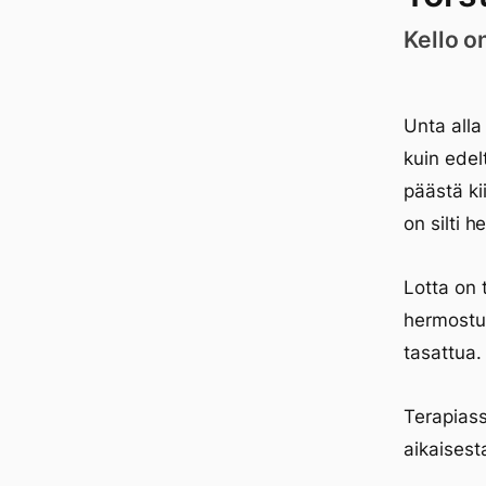
Kello o
Unta alla
kuin edel
päästä ki
on silti 
Lotta on 
hermostun
tasattua.
Terapiass
aikaisest