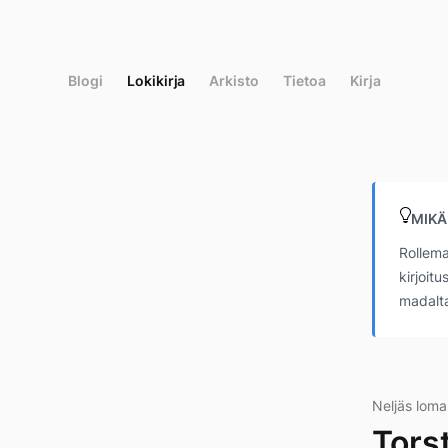
Siirry
suoraan
sisältöön
Blogi
Lokikirja
Arkisto
Tietoa
Kirja
MIKÄ
Rollema
kirjoit
madalta
Neljäs lom
Tors