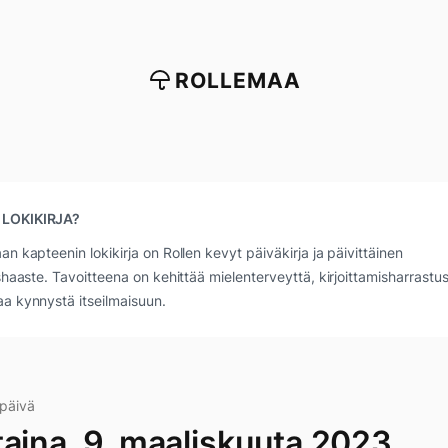
ROLLEMAA
 LOKIKIRJA?
an kapteenin lokikirja on Rollen kevyt päiväkirja ja päivittäinen
ushaaste. Tavoitteena on kehittää mielenterveyttä, kirjoittamisharrastus
a kynnystä itseilmaisuun.
apäivä
taina, 9. maaliskuuta 2023