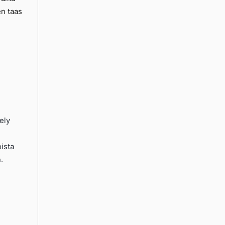
en taas
ely
ista
.