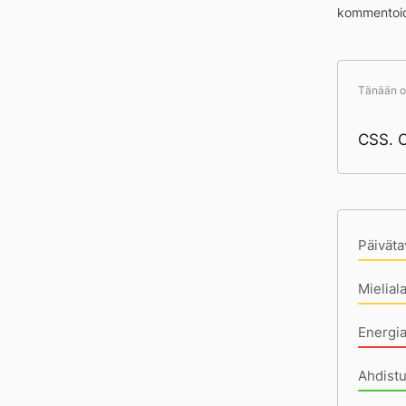
kommentoid
Tänään ol
CSS. O
Pä
Päiväta
Mielial
Energia
Ahdistu