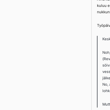
kuluu e
nukkunu
Työpäiv
Kesk
Noh,
(Rev
söiv
vess
jälk
No, 
lohk
Mutt