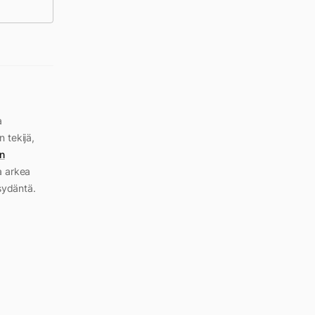
a
n tekijä,
n
a arkea
sydäntä.