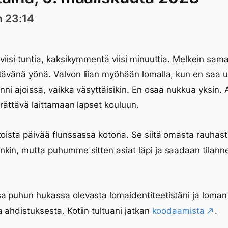
n 23:14
 viisi tuntia, kaksikymmentä viisi minuuttia. Melkein sa
tävänä yönä. Valvon liian myöhään lomalla, kun en saa 
inni ajoissa, vaikka väsyttäisikin. En osaa nukkua yksin.
herättävä laittamaan lapset kouluun.
toista päivää flunssassa kotona. Se siitä omasta rauhas
kin, mutta puhumme sitten asiat läpi ja saadaan tilann
a puhun hukassa olevasta lomaidentiteetistäni ja loman
a ahdistuksesta. Kotiin tultuani jatkan
koodaamista
.