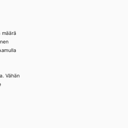
ma määrä
unen
 Aamulla
ta. Vähän
e