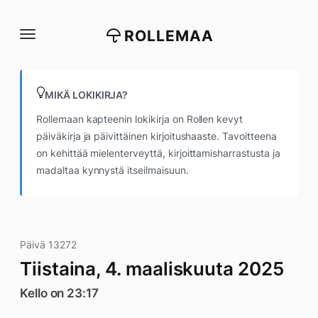
Siirry
suoraan
ROLLEMAA
sisältöön
MIKÄ LOKIKIRJA?
Rollemaan kapteenin lokikirja on Rollen kevyt
päiväkirja ja päivittäinen kirjoitushaaste. Tavoitteena
on kehittää mielenterveyttä, kirjoittamisharrastusta ja
madaltaa kynnystä itseilmaisuun.
Päivä 13272
Tiistaina, 4. maaliskuuta 2025
Kello on 23:17