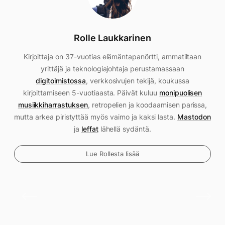
Rolle Laukkarinen
Kirjoittaja on 37-vuotias elämäntapanörtti, ammatiltaan
yrittäjä ja teknologiajohtaja perustamassaan
digitoimistossa
, verkkosivujen tekijä, koukussa
kirjoittamiseen 5-vuotiaasta. Päivät kuluu
monipuolisen
musiikkiharrastuksen
, retropelien ja koodaamisen parissa,
mutta arkea piristyttää myös vaimo ja kaksi lasta.
Mastodon
ja
leffat
lähellä sydäntä.
Lue Rollesta lisää