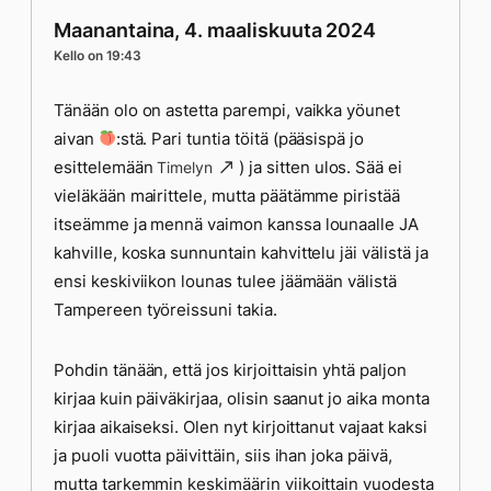
Maanantaina, 4. maaliskuuta 2024
Kello on 19:43
Tänään olo on astetta parempi, vaikka yöunet
aivan
:stä. Pari tuntia töitä (pääsispä jo
esittelemään
) ja sitten ulos. Sää ei
Timelyn
vieläkään mairittele, mutta päätämme piristää
itseämme ja mennä vaimon kanssa lounaalle JA
kahville, koska sunnuntain kahvittelu jäi välistä ja
ensi keskiviikon lounas tulee jäämään välistä
Tampereen työreissuni takia.
Pohdin tänään, että jos kirjoittaisin yhtä paljon
kirjaa kuin päiväkirjaa, olisin saanut jo aika monta
kirjaa aikaiseksi. Olen nyt kirjoittanut vajaat kaksi
ja puoli vuotta päivittäin, siis ihan joka päivä,
mutta tarkemmin keskimäärin viikoittain vuodesta