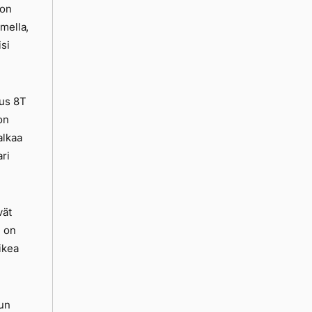
 on
rmella,
si
lus 8T
on
alkaa
ri
vät
u on
ikea
Kun