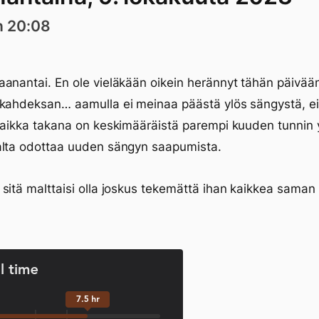
n 20:08
anantai. En ole vieläkään oikein herännyt tähän päivään 
kahdeksan… aamulla ei meinaa päästä ylös sängystä, ei 
vaikka takana on keskimääräistä parempi kuuden tunnin
alta odottaa uuden sängyn saapumista.
sitä malttaisi olla joskus tekemättä ihan kaikkea saman