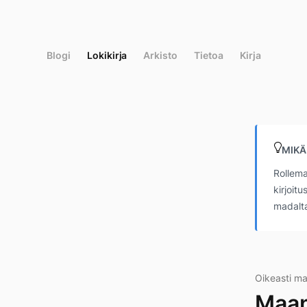
Siirry
suoraan
sisältöön
Blogi
Lokikirja
Arkisto
Tietoa
Kirja
MIKÄ
Rollema
kirjoit
madalta
Oikeasti m
Maan