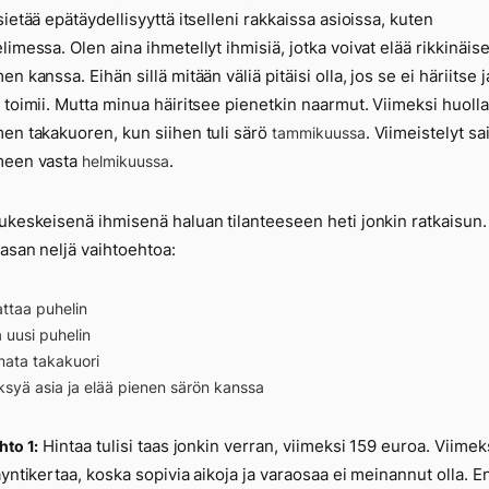
sietää epätäydellisyyttä itselleni rakkaissa asioissa, kuten
limessa. Olen aina ihmetellyt ihmisiä, jotka voivat elää rikkinäis
n kanssa. Eihän sillä mitään väliä pitäisi olla, jos se ei häriitse j
 toimii. Mutta minua häiritsee pienetkin naarmut. Viimeksi huolla
en takakuoren, kun siihen tuli särö
. Viimeistelyt sa
tammikuussa
meen vasta
.
helmikuussa
ukeskeisenä ihmisenä haluan tilanteeseen heti jonkin ratkaisun.
tasan neljä vaihtoehtoa:
attaa puhelin
 uusi puhelin
ata takakuori
syä asia ja elää pienen särön kanssa
Hintaa tulisi taas jonkin verran, viimeksi 159 euroa. Viimeks
hto 1:
äyntikertaa, koska sopivia aikoja ja varaosaa ei meinannut olla. E