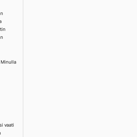
en
a
tin
in
 Minulla
i vaati
n