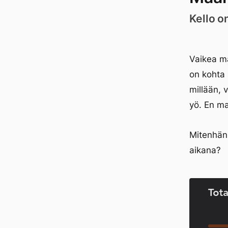
Kello o
Vaikea ma
on kohta 
millään, 
yö. En m
Mitenhän 
aikana?