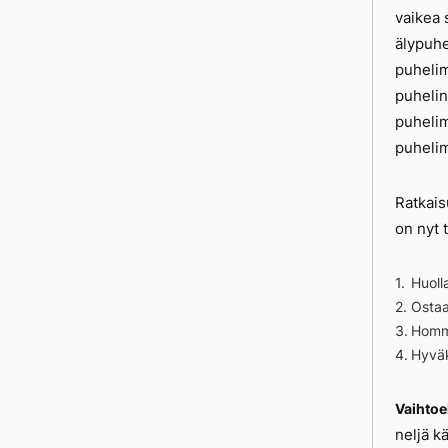
vaikea 
älypuhe
puhelime
puhelin
puhelim
puheli
Ratkais
on nyt 
Huoll
Ostaa
Homm
Hyväk
Vaihtoe
neljä k