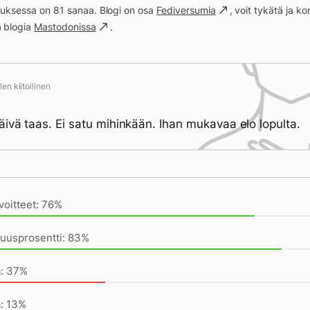
ituksessa on 81 sanaa. Blogi on osa
Fediversumia
, voit tykätä ja 
a blogia
Mastodonissa
.
en kiitollinen
äivä taas. Ei satu mihinkään. Ihan mukavaa elo lopulta.
ivän saavutukset kirjoittamishetkeen (20:08) mennessä
voitteet: 76%
vuusprosentti: 83%
a: 37%
a: 13%