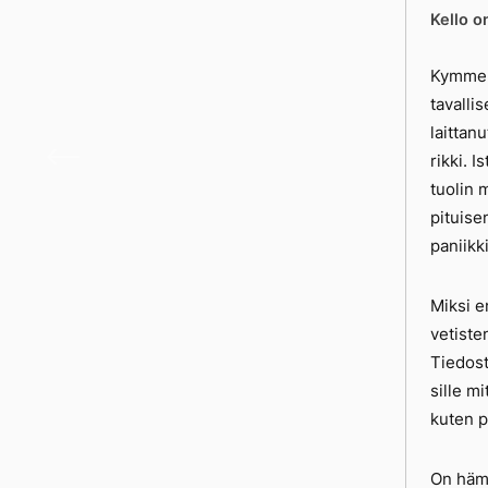
Kello o
Kymmene
tavalli
laittan
Meh
rikki. 
tuolin 
pituise
paniikk
Miksi e
vetiste
Tiedost
sille m
kuten p
On hämm