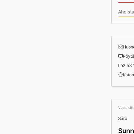
Ahdist
Huon
Pöyt
2.53 
Koto
Vuosi sit
Särö
Sunn