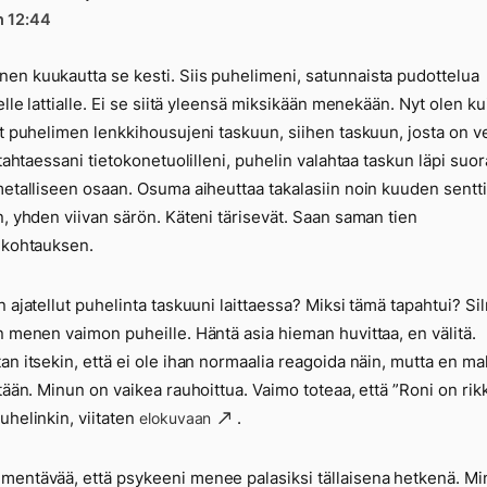
n 12:44
n kuukautta se kesti. Siis puhelimeni, satunnaista pudottelua
selle lattialle. Ei se siitä yleensä miksikään menekään. Nyt olen ku
ut puhelimen lenkkihousujeni taskuun, siihen taskuun, josta on v
Istahtaessani tietokonetuolilleni, puhelin valahtaa taskun läpi suo
metalliseen osaan. Osuma aiheuttaa takalasiin noin kuuden sentt
n, yhden viivan särön. Käteni tärisevät. Saan saman tien
ikohtauksen.
n ajatellut puhelinta taskuuni laittaessa? Miksi tämä tapahtui? Si
n menen vaimon puheille. Häntä asia hieman huvittaa, en välitä.
an itsekin, että ei ole ihan normaalia reagoida näin, mutta en m
itään. Minun on vaikea rauhoittua. Vaimo toteaa, että ”Roni on rikk
uhelinkin, viitaten
.
elokuvaan
entävää, että psykeeni menee palasiksi tällaisena hetkenä. M