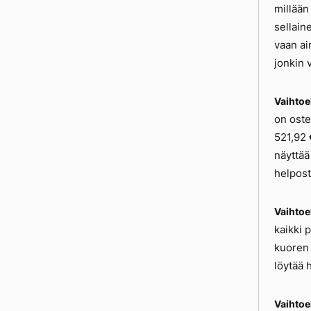
millään
sellain
vaan ai
jonkin 
Vaihtoe
on oste
521,92 
näyttää
helpost
Vaihtoe
kaikki 
kuoren 
löytää 
Vaihtoe