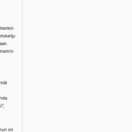
itenkin
etoketju
raan
imetrin
lmät
ahda
i”,
inun on