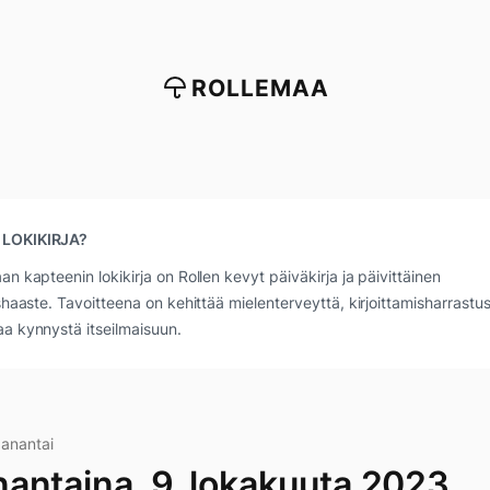
ROLLEMAA
 LOKIKIRJA?
an kapteenin lokikirja on Rollen kevyt päiväkirja ja päivittäinen
ushaaste. Tavoitteena on kehittää mielenterveyttä, kirjoittamisharrastus
a kynnystä itseilmaisuun.
aanantai
antaina, 9. lokakuuta 2023