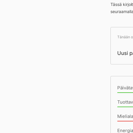
Tässä kirjo
seuraamall
Tänään ol
Uusi p
Pä
Päiväta
Tuotta
Mielial
Energi