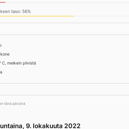
uksen taso: 56%
o
äkone
° C, melkein pilvistä
na
ten tänä päivänä
untaina, 9. lokakuuta 2022