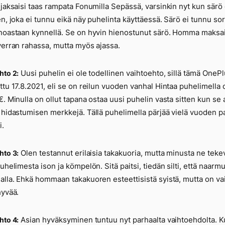
 jaksaisi taas rampata Fonumilla Sepässä, varsinkin nyt kun särö
en, joka ei tunnu eikä näy puhelinta käyttäessä. Särö ei tunnu so
noastaan kynnellä. Se on hyvin hienostunut särö. Homma maksai
verran rahassa, mutta myös ajassa.
Uusi puhelin ei ole todellinen vaihtoehto, sillä tämä OneP
hto 2:
ttu 17.8.2021, eli se on reilun vuoden vanhal Hintaa puhelimella 
€. Minulla on ollut tapana ostaa uusi puhelin vasta sitten kun se 
 hidastumisen merkkejä. Tällä puhelimella pärjää vielä vuoden pa
i.
Olen testannut erilaisia takakuoria, mutta minusta ne teke
hto 3:
puhelimesta ison ja kömpelön. Sitä paitsi, tiedän silti, että naarm
alla. Ehkä hommaan takakuoren esteettisistä syistä, mutta on va
hyvää.
Asian hyväksyminen tuntuu nyt parhaalta vaihtoehdolta. 
hto 4: