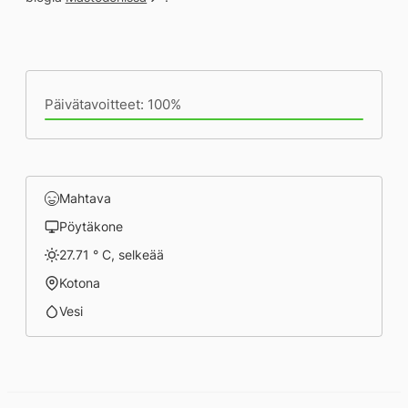
Päivän saavutukset kirjoittamishetkeen
(18:32) mennessä
Päivätavoitteet: 100%
Mahtava
Pöytäkone
27.71 ° C, selkeää
Kotona
Vesi