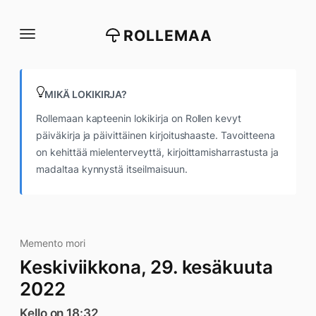
Siirry
suoraan
ROLLEMAA
sisältöön
MIKÄ LOKIKIRJA?
Rollemaan kapteenin lokikirja on Rollen kevyt
päiväkirja ja päivittäinen kirjoitushaaste. Tavoitteena
on kehittää mielenterveyttä, kirjoittamisharrastusta ja
madaltaa kynnystä itseilmaisuun.
Memento mori
Keskiviikkona, 29. kesäkuuta
2022
Kello on 18:32