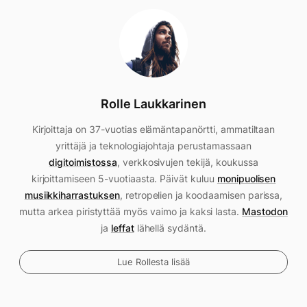
Rolle Laukkarinen
Kirjoittaja on 37-vuotias elämäntapanörtti, ammatiltaan
yrittäjä ja teknologiajohtaja perustamassaan
digitoimistossa
, verkkosivujen tekijä, koukussa
kirjoittamiseen 5-vuotiaasta. Päivät kuluu
monipuolisen
musiikkiharrastuksen
, retropelien ja koodaamisen parissa,
mutta arkea piristyttää myös vaimo ja kaksi lasta.
Mastodon
ja
leffat
lähellä sydäntä.
Lue Rollesta lisää