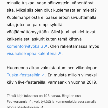
minulle tuskaa, vaan päinvastoin, vähentänyt
sitä. Miksi siis olen ollut kuolemasta eri mieltä?
Kuolemanpelosta ei pääse eroon sivuuttamalla
sitä, joten on parempi syleillä
vääjäämättömyyttään. Siksi juuri nyt kiehtovat
kaikenlaiset laskurit kuten tämä kätevä
komentorivityökalu
. Olen rakentamassa myös
visuaalisempaa kalenteria
.
Huomenna alkaa valmistautuminen viikonlopun
Tuska-festareihin
. En muista milloin viimeksi
kävin live-festareilla, varmaankin vuonna 2019.
Tässä kirjoituksessa on 193 sanaa. Blogi on osa
Fediversumia
, voit tykätä ja kommentoida seuraamalla
blogia
Mastodonissa
.