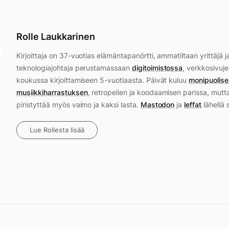
Rolle Laukkarinen
Kirjoittaja on 37-vuotias elämäntapanörtti, ammatiltaan yrittäjä j
teknologiajohtaja perustamassaan
digitoimistossa
, verkkosivuje
koukussa kirjoittamiseen 5-vuotiaasta. Päivät kuluu
monipuolise
musiikkiharrastuksen
, retropelien ja koodaamisen parissa, mutt
piristyttää myös vaimo ja kaksi lasta.
Mastodon
ja
leffat
lähellä 
Lue Rollesta lisää