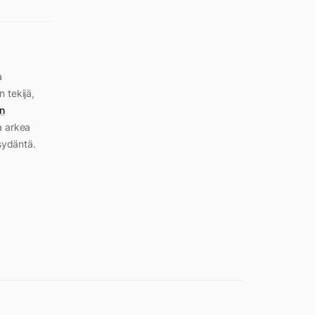
a
n tekijä,
n
a arkea
sydäntä.