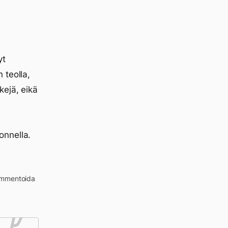
yt
 teolla,
kejä, eikä
onnella.
kommentoida