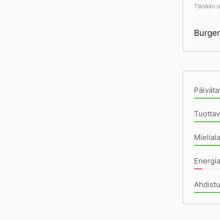
Tänään ol
Burger
Pä
Päiväta
Tuottav
Mielial
Energi
Ahdist