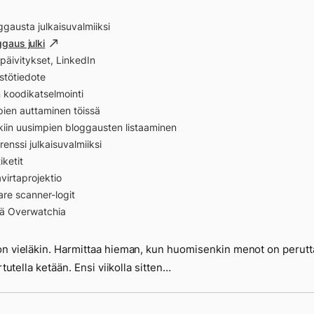
ggausta julkaisuvalmiiksi
ggaus julki
äivitykset, LinkedIn
stötiedote
n koodikatselmointi
ien auttaminen töissä
ikiin uusimpien bloggausten listaaminen
renssi julkaisuvalmiiksi
iketit
virtaprojektio
re scanner-logit
iä Overwatchia
n vieläkin. Harmittaa hieman, kun huomisenkin menot on perutt
artutella ketään. Ensi viikolla sitten…