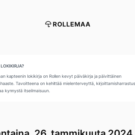
ROLLEMAA
 LOKIKIRJA?
an kapteenin lokikirja on Rollen kevyt päiväkirja ja päivittäinen
ushaaste. Tavoitteena on kehittää mielenterveyttä, kirjoittamisharrastus
a kynnystä itseilmaisuun.
antaina, 26. tammikuuta 2024