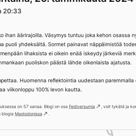
n 20:33
ko ihan äärirajoilla. Väsymys tuntuu joka kehon osassa n
na puoli yhdeksältä. Sormet painavat näppäimistöä toden
menpään lihaksista ei oikein enää iskeydy järkeviä merk
mankaan puoliskon päästä lähde oikenlaista ajatusta.
opettaa. Huomenna reflektointia uudestaan paremmalla 
taa viikonloppu 100% levon kautta.
ituksessa on 57 sanaa. Blogi on osa
Fediversumia
, voit tykätä ja 
a blogia
Mastodonissa
.