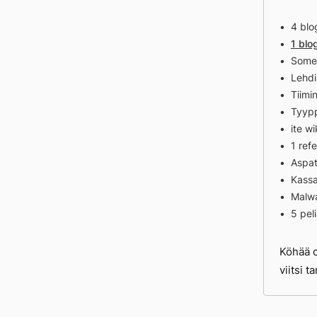
4 blo
1 blo
Somep
Lehdi
Tiimi
Tyypp
ite w
1 refe
Aspat
Kassa
Malwa
5 pel
Köhää o
viitsi t