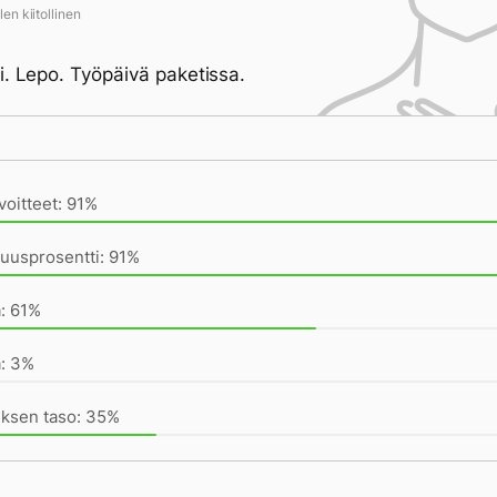
en kiitollinen
i. Lepo. Työpäivä paketissa.
ivän saavutukset kirjoittamishetkeen (20:33) mennessä
voitteet: 91%
uusprosentti: 91%
a: 61%
a: 3%
uksen taso: 35%