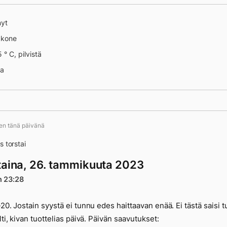
nyt
äkone
 ° C, pilvistä
na
ten tänä päivänä
sä
s torstai
taina, 26. tammikuuta 2023
n 23:28
-20. Jostain syystä ei tunnu edes haittaavan enää. Ei tästä saisi tu
lti, kivan tuottelias päivä. Päivän saavutukset: