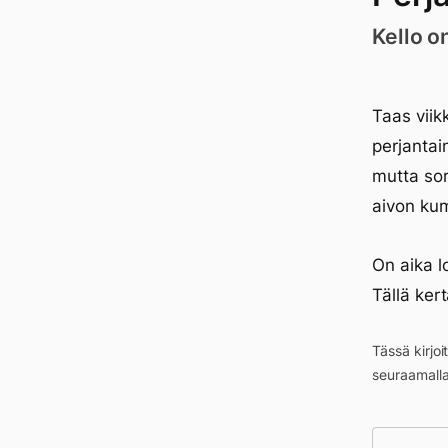
Kello o
Taas viik
perjantai
mutta sor
aivon kum
On aika l
Tällä ker
Tässä kirjo
seuraamall