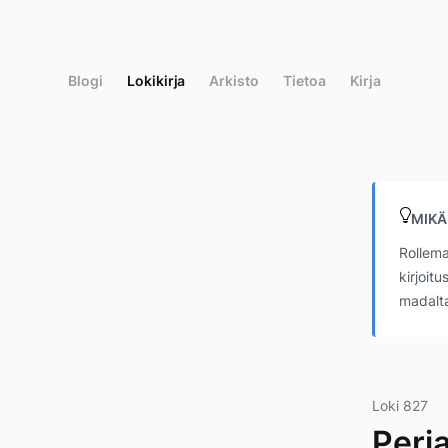
Siirry
suoraan
sisältöön
Blogi
Lokikirja
Arkisto
Tietoa
Kirja
MIKÄ
Rollema
kirjoit
madalta
Loki 827
Perj