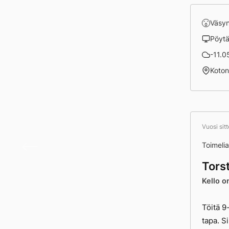
Väsy
Pöyt
-11.05
Koto
Vuosi sit
Jökis
Toimelia
Tors
Kello o
Töitä 9
tapa. Si