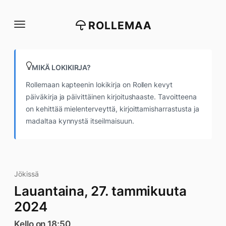
Siirry
suoraan
ROLLEMAA
sisältöön
MIKÄ LOKIKIRJA?
Rollemaan kapteenin lokikirja on Rollen kevyt
päiväkirja ja päivittäinen kirjoitushaaste. Tavoitteena
on kehittää mielenterveyttä, kirjoittamisharrastusta ja
madaltaa kynnystä itseilmaisuun.
Jökissä
Lauantaina, 27. tammikuuta
2024
Kello on 18:50