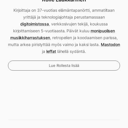
Kirjoittaja on 37-vuotias elämäntapanörtti, ammatiltaan
yrittäjä ja teknologiajohtaja perustamassaan
digitoimistossa
, verkkosivujen tekijä, koukussa
kirjoittamiseen 5-vuotiaasta. Päivät kuluu
monipuolisen
musiikkiharrastuksen
, retropelien ja koodaamisen parissa,
mutta arkea piristyttää myös vaimo ja kaksi lasta.
Mastodon
ja
leffat
lähellä sydäntä.
Lue Rollesta lisää