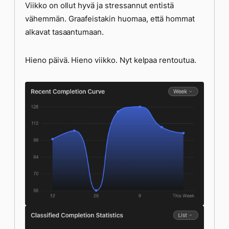
Viikko on ollut hyvä ja stressannut entistä
vähemmän. Graafeistakin huomaa, että hommat
alkavat tasaantumaan.
Hieno päivä. Hieno viikko. Nyt kelpaa rentoutua.