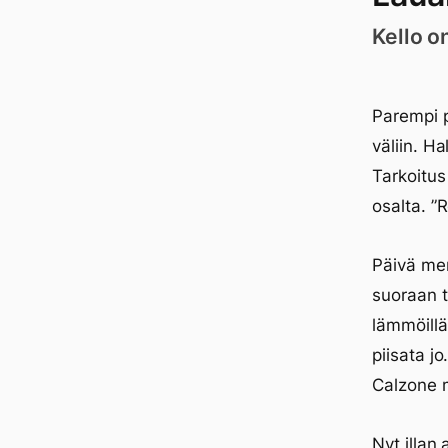
Kello o
Parempi p
väliin. H
Tarkoitus
osalta. ”
Päivä men
suoraan t
lämmöillä
piisata j
Calzone m
Nyt illan