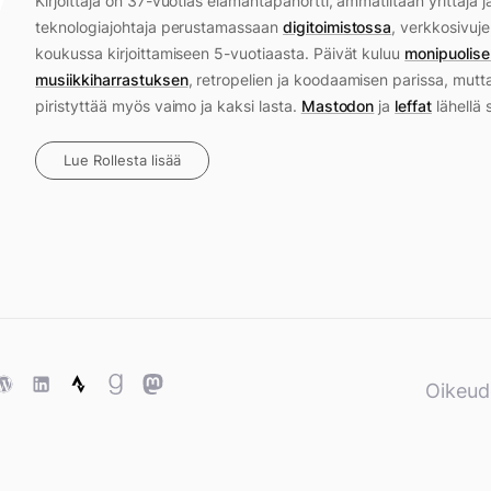
Kirjoittaja on 37-vuotias elämäntapanörtti, ammatiltaan yrittäjä j
teknologiajohtaja perustamassaan
digitoimistossa
, verkkosivuje
koukussa kirjoittamiseen 5-vuotiaasta. Päivät kuluu
monipuolise
musiikkiharrastuksen
, retropelien ja koodaamisen parissa, mutt
piristyttää myös vaimo ja kaksi lasta.
Mastodon
ja
leffat
lähellä 
Lue Rollesta lisää
ase
WordPress
WordPress
Strava
Goodreads
Mastodon
Oikeud