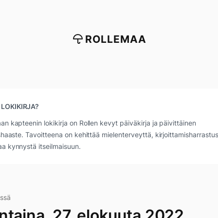
ROLLEMAA
 LOKIKIRJA?
an kapteenin lokikirja on Rollen kevyt päiväkirja ja päivittäinen
ushaaste. Tavoitteena on kehittää mielenterveyttä, kirjoittamisharrastus
a kynnystä itseilmaisuun.
issä
ntaina, 27. elokuuta 2022