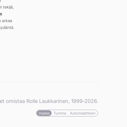
a
n tekijä,
n
a arkea
sydäntä.
et omistaa Rolle Laukkarinen, 1999-2026.
Vaalea
Tumma
Automaattinen