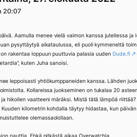
n 20:07
äivä. Aamulla menee vielä vaimon kanssa jutellessa ja l
aluan pysyttäytyä aikataulussa, eli puoli kymmeneltä toimi
 on rakentaa loppuun puuttuvia palasia uuden
Dude.fi
Retardia”, kuten Juha sanoisi.
ee leppoisasti yhtiökumppaneiden kanssa. Lähden juoks
oimistolta. Kollareissa juokseminen on tukalaa 20 astee
 ja hikoilen vaatteeni märäksi. Mistä tätä lämpöä riittää?
o. Kuuden kilometrin kohdalla täytyy hidastaa, kun päivän
uistuttelee olemassaolollaan.
 aion nauttia. Ehkä pitkästä aikaa Overwatchia.