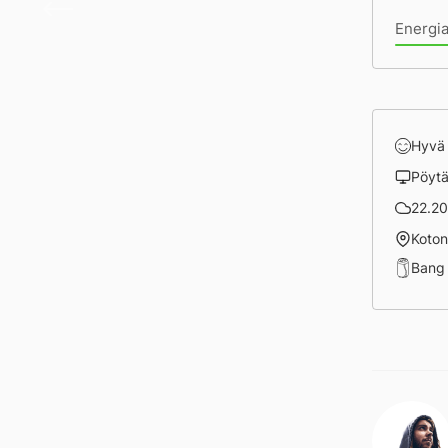
Energi
Hyvä
Pöyt
22.20 
Koto
Bang 