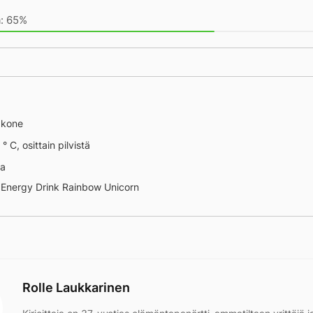
a: 65%
äkone
° C, osittain pilvistä
na
Energy Drink Rainbow Unicorn
Rolle Laukkarinen