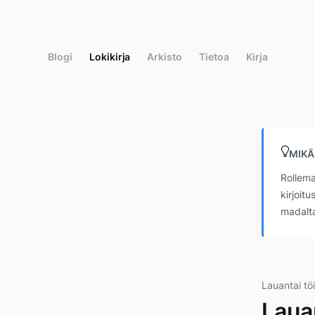
Siirry
suoraan
sisältöön
Blogi
Lokikirja
Arkisto
Tietoa
Kirja
MIKÄ
Rollema
kirjoit
madalta
Lauantai tö
Laua