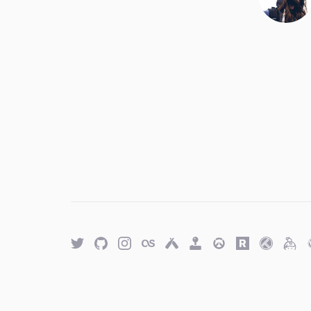
Twitter
GitHub
Twitter
Last.fm
Untappd
Retro
Overwatch
Rawg.io
Trakt
Keyb
Achievements