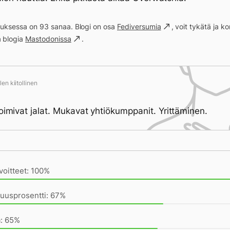
ituksessa on 93 sanaa. Blogi on osa
Fediversumia
, voit tykätä ja 
a blogia
Mastodonissa
.
en kiitollinen
Toimivat jalat. Mukavat yhtiökumppanit. Yrittäminen.
ivän saavutukset kirjoittamishetkeen (20:07) mennessä
voitteet: 100%
uusprosentti: 67%
a: 65%
ntai töissä