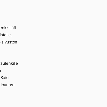
enkki jää
stolle.
-sivuston
ulenkille
n
 Saisi
 lounas-