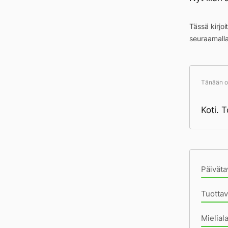
Tässä kirjo
seuraamall
Tänään ol
Koti. 
Pä
Päiväta
Tuottav
Mielial
Sunnu