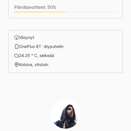
Päivätavoitteet: 50%
Väsynyt
OnePlus 8T -älypuhelin
24.25 ° C, selkeää
Kotona, vihdoin