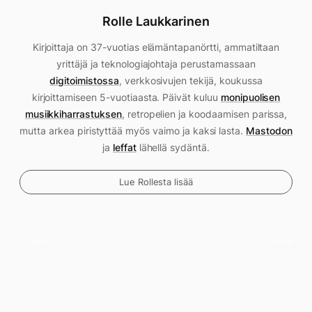
Rolle Laukkarinen
Kirjoittaja on 37-vuotias elämäntapanörtti, ammatiltaan
yrittäjä ja teknologiajohtaja perustamassaan
digitoimistossa
, verkkosivujen tekijä, koukussa
kirjoittamiseen 5-vuotiaasta. Päivät kuluu
monipuolisen
musiikkiharrastuksen
, retropelien ja koodaamisen parissa,
mutta arkea piristyttää myös vaimo ja kaksi lasta.
Mastodon
ja
leffat
lähellä sydäntä.
Lue Rollesta lisää