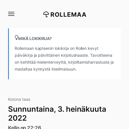
Siirry
suoraan
ROLLEMAA
sisältöön
MIKÄ LOKIKIRJA?
Rollemaan kapteenin lokikirja on Rollen kevyt
päiväkirja ja päivittäinen kirjoitushaaste. Tavoitteena
on kehittää mielenterveyttä, kirjoittamisharrastusta ja
madaltaa kynnystä itseilmaisuun.
Kotona taas
Sunnuntaina, 3. heinäkuuta
2022
Kello on 22:26