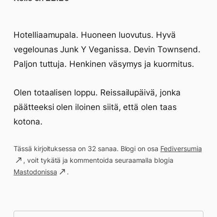
Hotelliaamupala. Huoneen luovutus. Hyvä
vegelounas Junk Y Veganissa. Devin Townsend.
Paljon tuttuja. Henkinen väsymys ja kuormitus.
Olen totaalisen loppu. Reissailupäivä, jonka
päätteeksi olen iloinen siitä, että olen taas
kotona.
Tässä kirjoituksessa on 32 sanaa. Blogi on osa
Fediversumia
, voit tykätä ja kommentoida seuraamalla blogia
Mastodonissa
.
Päivän saavutukset kirjoittamishetkeen
(22:26) mennessä