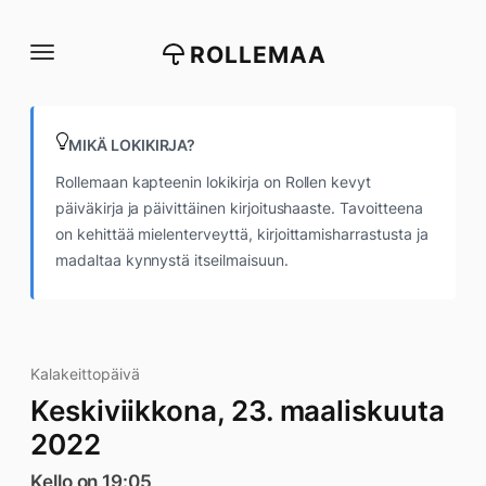
Siirry
suoraan
ROLLEMAA
sisältöön
MIKÄ LOKIKIRJA?
Rollemaan kapteenin lokikirja on Rollen kevyt
päiväkirja ja päivittäinen kirjoitushaaste. Tavoitteena
on kehittää mielenterveyttä, kirjoittamisharrastusta ja
madaltaa kynnystä itseilmaisuun.
Kalakeittopäivä
Keskiviikkona, 23. maaliskuuta
2022
Kello on 19:05