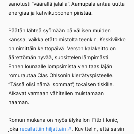
sanotusti ”väärällä jalalla”. Aamupala antaa uutta
energiaa ja kahvikupponen piristää.
Päätän lähteä syömään päivällisen muiden
kanssa, vaikka etätoimistolta teenkin. Keskiviikko
on nimittäin keittopäivä. Verson kalakeitto on
äärettömän hyvää, suosittelen lämpimästi.
Ennen lounaalle lompsimista vien taas läjän
romurautaa Clas Ohlsonin kierrätyspisteelle.
”Tässä olisi nämä isommat”, tokaisen tiskille.
Alkavat varmaan vähitellen muistamaan
naaman.
Romun mukana on myös älykelloni Fitbit Ionic,
joka
recallattiin hiljattain
. Kuvittelin, että saisin