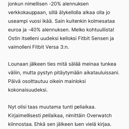
jonkun nimellisen -20% alennuksen
verkkokauppaan, sillä älykellolla alkaa olla jo
useampi vuosi ikää. Sain kuitenkin kolmesataa
euroa ja -40% alennuksen. Melko kohtuullista!
Ostin itselleni uudeksi kelloksi Fitbit Sensen ja
vaimolleni Fitbit Versa 3:n.
Lounaan jälkeen ties mitä sälää meinaa tunkea
väliin, mutta pystyn pitäytymään aikatauluissani.
Päivä osoittautuu oikein mainioksi
kokonaisuudeksi.
Nyt olisi taas muutama tunti peliaikaa.
Kirjaimellisesti
peli
aikaa, nimittäin Overwatch
kiinnostaa. Ehkä sen jälkeen luen vielä kirjaa.