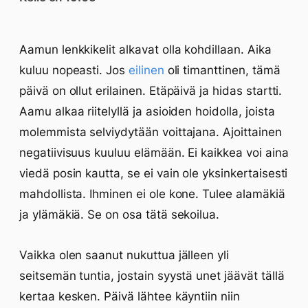
Aamun lenkkikelit alkavat olla kohdillaan. Aika
kuluu nopeasti. Jos
eilinen
oli timanttinen, tämä
päivä on ollut erilainen. Etäpäivä ja hidas startti.
Aamu alkaa riitelyllä ja asioiden hoidolla, joista
molemmista selviydytään voittajana. Ajoittainen
negatiivisuus kuuluu elämään. Ei kaikkea voi aina
viedä posin kautta, se ei vain ole yksinkertaisesti
mahdollista. Ihminen ei ole kone. Tulee alamäkiä
ja ylämäkiä. Se on osa tätä sekoilua.
Vaikka olen saanut nukuttua jälleen yli
seitsemän tuntia, jostain syystä unet jäävät tällä
kertaa kesken. Päivä lähtee käyntiin niin