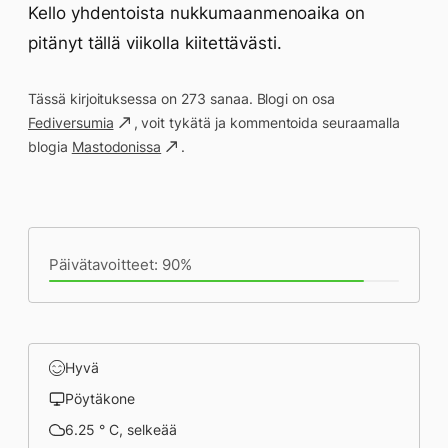
Kello yhdentoista nukkumaanmenoaika on
pitänyt tällä viikolla kiitettävästi.
Tässä kirjoituksessa on 273 sanaa. Blogi on osa
Fediversumia
, voit tykätä ja kommentoida seuraamalla
blogia
Mastodonissa
.
Päivän saavutukset kirjoittamishetkeen
(19:05) mennessä
Päivätavoitteet: 90%
Hyvä
Pöytäkone
6.25 ° C, selkeää