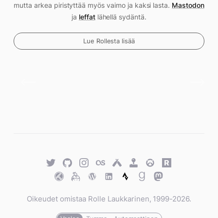
mutta arkea piristyttää myös vaimo ja kaksi lasta.
Mastodon
ja
leffat
lähellä sydäntä.
Lue Rollesta lisää
Twitter
GitHub
Twitter
Last.fm
Untappd
Retro
Overwatch
Rawg.io
Achievements
Trakt
Keybase
WordPress
WordPress
Strava
Goodreads
Mastodon
Oikeudet omistaa Rolle Laukkarinen, 1999-2026.