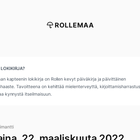
ROLLEMAA
 LOKIKIRJA?
an kapteenin lokikirja on Rollen kevyt päiväkirja ja päivittäinen
ushaaste. Tavoitteena on kehittää mielenterveyttä, kirjoittamisharrastus
a kynnystä itseilmaisuun.
imantti
taina, 22. maaliskuuta 2022