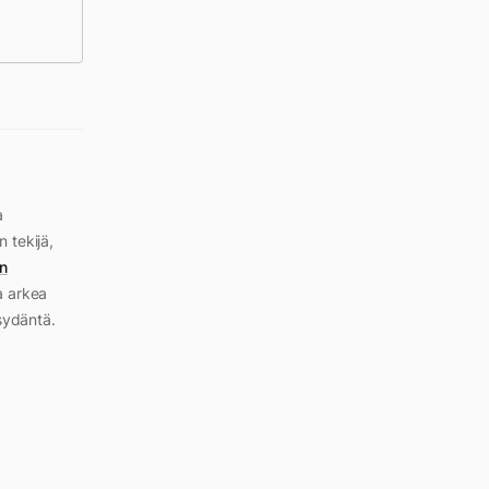
a
n tekijä,
n
a arkea
sydäntä.