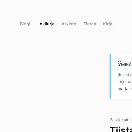
Siirry
suoraan
sisältöön
Blogi
Lokikirja
Arkisto
Tietoa
Kirja
MIKÄ
Rollema
kirjoit
madalta
Päivä kuin t
Tiis