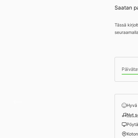
Saatan pa
Tässä kirjo
seuraamall
Pä
Päiväta
Kalak
Hyvä
Nyt s
Pöyt
Koto