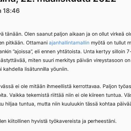
n 18:46
ä tänään. Olen saanut paljon aikaan ja on ollut virkeä ol
en pitkään. Ottamani
ajanhallintamallin
myötä on tullut 
kin ”ajoissa”, eli ennen yhtätoista. Unta kertyy silloin 7-
tyttävää, miten suuri merkitys päivän vireystasoon on
i kahdella lisätunnilla yöuniin.
vässä ei ole mitään ihmeellistä kerrottavaa. Paljon työas
ita. Vaikka tekemistä riittää niin ei ole kiireen tuntua. 
ku hiljaa tuntua, mutta niin kuuluukin tässä kohtaa päivä
en kiitollinen hyvistä työkavereista ja perheestäni.