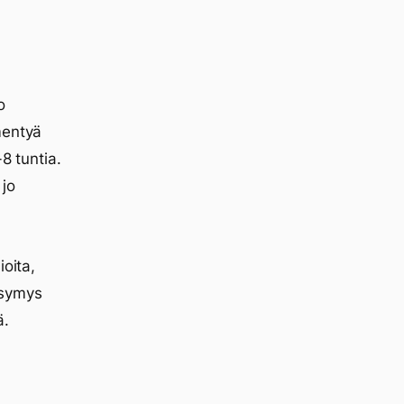
o
mentyä
8 tuntia.
 jo
ioita,
Väsymys
ä.