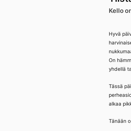
Kello o
Hyvä päiv
harvinais
nukkumaan
On hämmäs
yhdellä ta
Tässä päi
perheasio
alkaa pik
Tänään ol