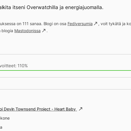
lkita itseni Overwatchilla ja energiajuomalla.
ituksessa on 111 sanaa. Blogi on osa
Fediversumia
, voit tykätä ja
a blogia
Mastodonissa
.
ivän saavutukset kirjoittamishetkeen (18:46) mennessä
voitteet: 110%
eittopäivä
oi Devin Townsend Project - Heart Baby
äkone
na