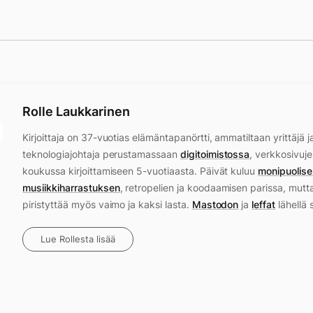
Rolle Laukkarinen
Kirjoittaja on 37-vuotias elämäntapanörtti, ammatiltaan yrittäjä j
teknologiajohtaja perustamassaan
digitoimistossa
, verkkosivuje
koukussa kirjoittamiseen 5-vuotiaasta. Päivät kuluu
monipuolise
musiikkiharrastuksen
, retropelien ja koodaamisen parissa, mutt
piristyttää myös vaimo ja kaksi lasta.
Mastodon
ja
leffat
lähellä 
Lue Rollesta lisää