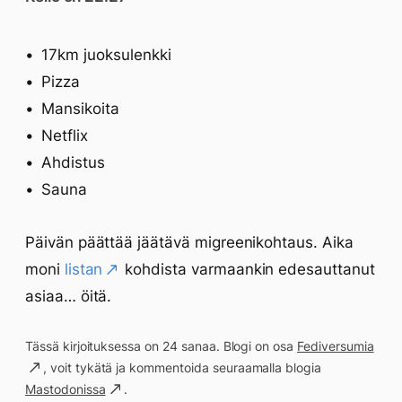
17km juoksulenkki
Pizza
Mansikoita
Netflix
Ahdistus
Sauna
Päivän päättää jäätävä migreenikohtaus. Aika
moni
listan
kohdista varmaankin edesauttanut
asiaa… öitä.
Tässä kirjoituksessa on 24 sanaa. Blogi on osa
Fediversumia
, voit tykätä ja kommentoida seuraamalla blogia
Mastodonissa
.