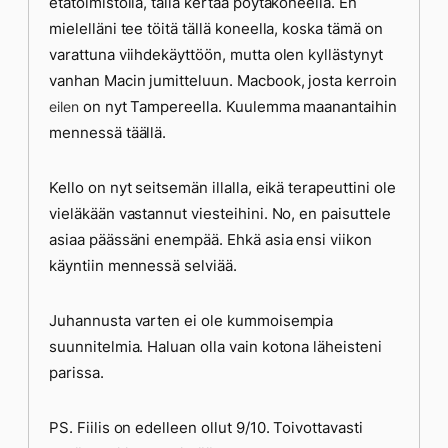
etätoimistolla, tällä kertaa pöytäkoneella. En
mielelläni tee töitä tällä koneella, koska tämä on
varattuna viihdekäyttöön, mutta olen kyllästynyt
vanhan Macin jumitteluun. Macbook, josta kerroin
on nyt Tampereella. Kuulemma maanantaihin
eilen
mennessä täällä.
Kello on nyt seitsemän illalla, eikä terapeuttini ole
vieläkään vastannut viesteihini. No, en paisuttele
asiaa päässäni enempää. Ehkä asia ensi viikon
käyntiin mennessä selviää.
Juhannusta varten ei ole kummoisempia
suunnitelmia. Haluan olla vain kotona läheisteni
parissa.
PS. Fiilis on edelleen ollut 9/10. Toivottavasti