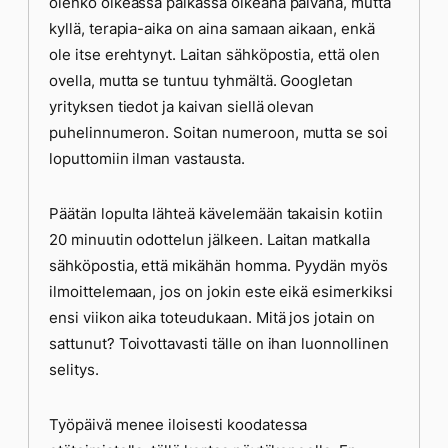
olenko oikeassa paikassa oikeana päivänä, mutta
kyllä, terapia-aika on aina samaan aikaan, enkä
ole itse erehtynyt. Laitan sähköpostia, että olen
ovella, mutta se tuntuu tyhmältä. Googletan
yrityksen tiedot ja kaivan siellä olevan
puhelinnumeron. Soitan numeroon, mutta se soi
loputtomiin ilman vastausta.
Päätän lopulta lähteä kävelemään takaisin kotiin
20 minuutin odottelun jälkeen. Laitan matkalla
sähköpostia, että mikähän homma. Pyydän myös
ilmoittelemaan, jos on jokin este eikä esimerkiksi
ensi viikon aika toteudukaan. Mitä jos jotain on
sattunut? Toivottavasti tälle on ihan luonnollinen
selitys.
Työpäivä menee iloisesti koodatessa