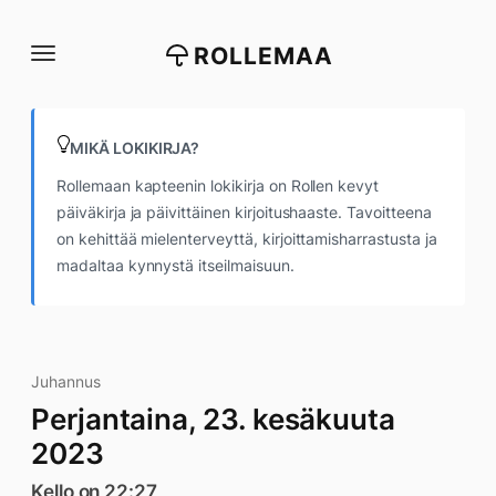
Siirry
suoraan
ROLLEMAA
sisältöön
MIKÄ LOKIKIRJA?
Rollemaan kapteenin lokikirja on Rollen kevyt
päiväkirja ja päivittäinen kirjoitushaaste. Tavoitteena
on kehittää mielenterveyttä, kirjoittamisharrastusta ja
madaltaa kynnystä itseilmaisuun.
Juhannus
Perjantaina, 23. kesäkuuta
2023
Kello on 22:27