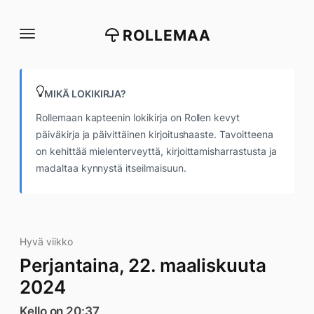
Siirry
suoraan
ROLLEMAA
sisältöön
MIKÄ LOKIKIRJA?
Rollemaan kapteenin lokikirja on Rollen kevyt
päiväkirja ja päivittäinen kirjoitushaaste. Tavoitteena
on kehittää mielenterveyttä, kirjoittamisharrastusta ja
madaltaa kynnystä itseilmaisuun.
Hyvä viikko
Perjantaina, 22. maaliskuuta
2024
Kello on 20:37