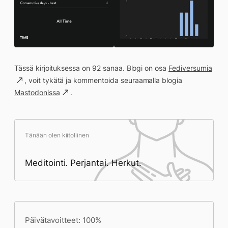
Tässä kirjoituksessa on 92 sanaa. Blogi on osa
Fediversumia
, voit tykätä ja kommentoida seuraamalla blogia
Mastodonissa
.
Tänään olen kiitollinen
Meditointi. Perjantai. Herkut.
Päivän saavutukset kirjoittamishetkeen
(20:37) mennessä
Päivätavoitteet: 100%