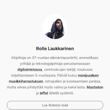
Rolle Laukkarinen
Kirjoittaja on 37-vuotias elämäntapanörtti, ammatiltaan
yrittäjä ja teknologiajohtaja perustamassaan
digitoimistossa
, verkkosivujen tekijä, koukussa
kirjoittamiseen 5-vuotiaasta. Päivät kuluu
monipuolisen
musiikkiharrastuksen
, retropelien ja koodaamisen parissa,
mutta arkea piristyttää myös vaimo ja kaksi lasta.
Mastodon
ja
leffat
lähellä sydäntä.
Lue Rollesta lisää