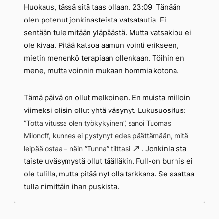
Huokaus, tässä sitä taas ollaan. 23:09. Tänään
olen potenut jonkinasteista vatsatautia. Ei
sentään tule mitään yläpäästä. Mutta vatsakipu ei
ole kivaa. Pitää katsoa aamun vointi erikseen,
mietin menenkö terapiaan ollenkaan. Töihin en
mene, mutta voinnin mukaan hommia kotona.
Tämä päivä on ollut melkoinen. En muista milloin
viimeksi olisin ollut yhtä väsynyt. Lukusuositus:
”Totta vitussa olen työkykyinen”, sanoi Tuomas
Milonoff, kunnes ei pystynyt edes päättämään, mitä
. Jonkinlaista
leipää ostaa – näin ”Tunna” tilttasi
taisteluväsymystä ollut täälläkin. Full-on burnis ei
ole tulilla, mutta pitää nyt olla tarkkana. Se saattaa
tulla nimittäin ihan puskista.