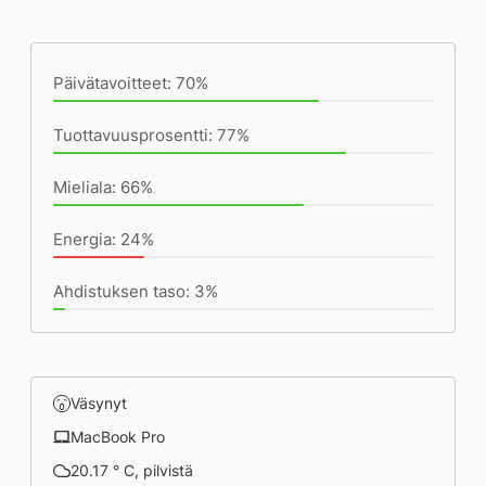
Päivän saavutukset kirjoittamishetkeen
(17:19) mennessä
Päivätavoitteet: 70%
Tuottavuusprosentti: 77%
Mieliala: 66%
Energia: 24%
Ahdistuksen taso: 3%
Väsynyt
MacBook Pro
20.17 ° C, pilvistä