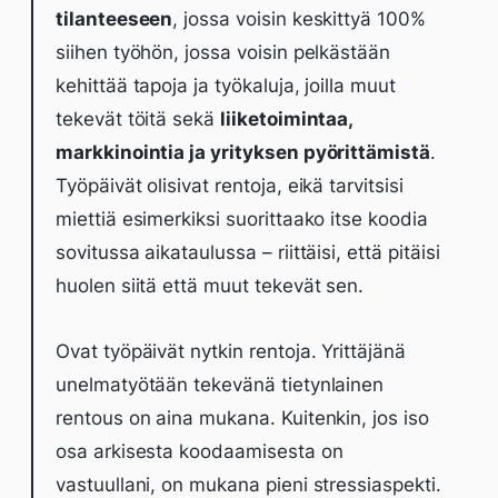
tilanteeseen
, jossa voisin keskittyä 100%
siihen työhön, jossa voisin pelkästään
kehittää tapoja ja työkaluja, joilla muut
tekevät töitä sekä
liiketoimintaa,
markkinointia ja yrityksen pyörittämistä
.
Työpäivät olisivat rentoja, eikä tarvitsisi
miettiä esimerkiksi suorittaako itse koodia
sovitussa aikataulussa – riittäisi, että pitäisi
huolen siitä että muut tekevät sen.
Ovat työpäivät nytkin rentoja. Yrittäjänä
unelmatyötään tekevänä tietynlainen
rentous on aina mukana. Kuitenkin, jos iso
osa arkisesta koodaamisesta on
vastuullani, on mukana pieni stressiaspekti.