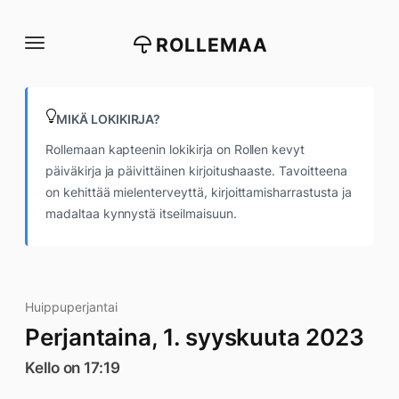
Siirry
suoraan
ROLLEMAA
sisältöön
MIKÄ LOKIKIRJA?
Rollemaan kapteenin lokikirja on Rollen kevyt
päiväkirja ja päivittäinen kirjoitushaaste. Tavoitteena
on kehittää mielenterveyttä, kirjoittamisharrastusta ja
madaltaa kynnystä itseilmaisuun.
Huippuperjantai
Perjantaina, 1. syyskuuta 2023
Kello on 17:19