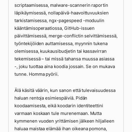
scriptaamisessa, malware-scannerin raportin
läpikäymisessä, nollapäivä-haavoittuvuuksien
tarkistamisessa, ngx-pagespeed -moduulin
kääntämisoperaatiossa, GitHub-issuen
päivittämisessä, merge-conflictin selvittämisessä,
työntekijöiden auttamisessa, myynnin tukena
olemisessa, kuukausibudjetin tai kassavirran
tekemisessä – tai missä tahansa muussa asiassa
-, joku tuottaa aina koodia jossain. Se on mukava
tunne. Homma pyörii.
Älä käsitä väärin, kun sanon että tulevaisuudessa
haluan rentoja esimiespäiviä. Pidän
koodaamisesta, eikä koodarin identiteettini
varmaan koskaan tule murenemaan. Mutta
kymmenen vuoden yrittämisen jälkeen hiljalleen
haluaa maistaa elämää ihan oikeana pomona,