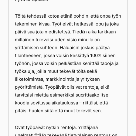
Töitä tehdessä kotoa etänä pohdin, että onpa työn
tekeminen kivaa. Työt eivät hetkessä lopu ja joka
päivä saa jotain edistettyä. Tiedän aika tarkkaan
millainen tulevaisuuden visio minulla on
yrittämisen suhteen. Haluaisin joskus päätyä
tilanteeseen, jossa voisin keskittyä 100% siihen
työhön, jossa voisin pelkästään kehittää tapoja ja
työkaluja, joilla muut tekevät töitä sekä
liiketoimintaa, markkinointia ja yrityksen
pyörittämistä. Työpäivät olisivat rentoja, eikä
tarvitsisi miettiä esimerkiksi suorittaako itse
koodia sovitussa aikataulussa – riittäisi, että
pitäisi huolen siitä että muut tekevät sen.
Ovat työpäivät nytkin rentoja. Yrittäjänä
unelmatyötään tekevänä tietynlainen rentous on