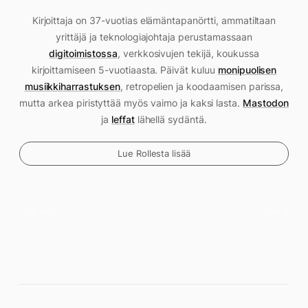
Kirjoittaja on 37-vuotias elämäntapanörtti, ammatiltaan
yrittäjä ja teknologiajohtaja perustamassaan
digitoimistossa
, verkkosivujen tekijä, koukussa
kirjoittamiseen 5-vuotiaasta. Päivät kuluu
monipuolisen
musiikkiharrastuksen
, retropelien ja koodaamisen parissa,
mutta arkea piristyttää myös vaimo ja kaksi lasta.
Mastodon
ja
leffat
lähellä sydäntä.
Lue Rollesta lisää