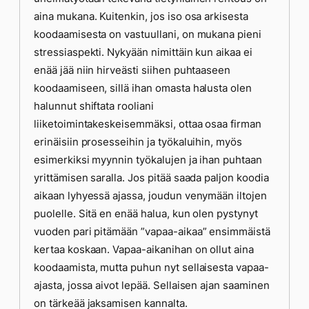
aina mukana. Kuitenkin, jos iso osa arkisesta
koodaamisesta on vastuullani, on mukana pieni
stressiaspekti. Nykyään nimittäin kun aikaa ei
enää jää niin hirveästi siihen puhtaaseen
koodaamiseen, sillä ihan omasta halusta olen
halunnut shiftata rooliani
liiketoimintakeskeisemmäksi, ottaa osaa firman
erinäisiin prosesseihin ja työkaluihin, myös
esimerkiksi myynnin työkalujen ja ihan puhtaan
yrittämisen saralla. Jos pitää saada paljon koodia
aikaan lyhyessä ajassa, joudun venymään iltojen
puolelle. Sitä en enää halua, kun olen pystynyt
vuoden pari pitämään ”vapaa-aikaa” ensimmäistä
kertaa koskaan. Vapaa-aikanihan on ollut aina
koodaamista, mutta puhun nyt sellaisesta vapaa-
ajasta, jossa aivot lepää. Sellaisen ajan saaminen
on tärkeää jaksamisen kannalta.