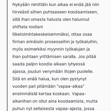
Nykyään nimittäin kun aikaa ei enää jää niin
hirveästi siihen puhtaaseen koodaamiseen,
sillä ihan omasta halusta olen halunnut
shiftata rooliani
liiketoimintakeskeisemmäksi, ottaa osaa
firman erinäisiin prosesseihin ja työkaluihin,
myös esimerkiksi myynnin työkalujen ja
ihan puhtaan yrittämisen saralla. Jos pitää
saada paljon koodia aikaan lyhyessä
ajassa, joudun venymään iltojen puolelle.
Sitä en enää halua, kun olen pystynyt
vuoden pari pitämään ”vapaa-aikaa”
ensimmäistä kertaa koskaan. Vapaa-
aikanihan on ollut aina koodaamista, mutta
puhun nyt sellaisesta vapaa-ajasta, jossa