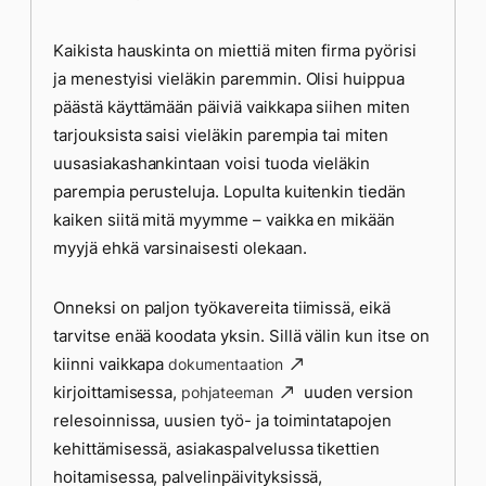
Kaikista hauskinta on miettiä miten firma pyörisi
ja menestyisi vieläkin paremmin. Olisi huippua
päästä käyttämään päiviä vaikkapa siihen miten
tarjouksista saisi vieläkin parempia tai miten
uusasiakashankintaan voisi tuoda vieläkin
parempia perusteluja. Lopulta kuitenkin tiedän
kaiken siitä mitä myymme – vaikka en mikään
myyjä ehkä varsinaisesti olekaan.
Onneksi on paljon työkavereita tiimissä, eikä
tarvitse enää koodata yksin. Sillä välin kun itse on
kiinni vaikkapa
dokumentaation
kirjoittamisessa,
uuden version
pohjateeman
relesoinnissa, uusien työ- ja toimintatapojen
kehittämisessä, asiakaspalvelussa tikettien
hoitamisessa, palvelinpäivityksissä,