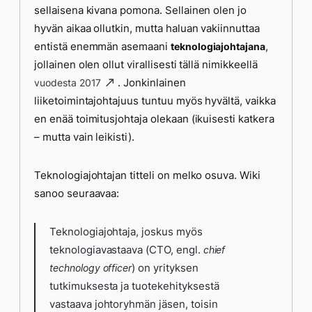
sellaisena kivana pomona. Sellainen olen jo
hyvän aikaa ollutkin, mutta haluan vakiinnuttaa
entistä enemmän asemaani
,
teknologiajohtajana
jollainen olen ollut virallisesti tällä nimikkeellä
. Jonkinlainen
vuodesta 2017
liiketoimintajohtajuus tuntuu myös hyvältä, vaikka
en enää toimitusjohtaja olekaan (ikuisesti katkera
– mutta vain leikisti).
Teknologiajohtajan titteli on melko osuva. Wiki
sanoo seuraavaa:
Teknologiajohtaja, joskus myös
teknologiavastaava (CTO, engl.
chief
) on yrityksen
technology officer
tutkimuksesta ja tuotekehityksestä
vastaava johtoryhmän jäsen, toisin