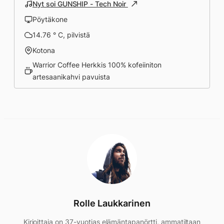
Nyt soi GUNSHIP - Tech Noir
Pöytäkone
14.76 ° C, pilvistä
Kotona
Warrior Coffee Herkkis 100% kofeiiniton
artesaanikahvi pavuista
Rolle Laukkarinen
Kirjoittaja on 37-vuotias elämäntapanörtti, ammatiltaan