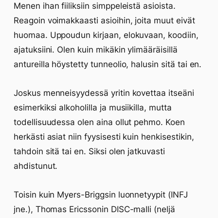
Menen ihan fiiliksiin simppeleistä asioista.
Reagoin voimakkaasti asioihin, joita muut eivät
huomaa. Uppoudun kirjaan, elokuvaan, koodiin,
ajatuksiini. Olen kuin mikäkin ylimääräisillä
antureilla höystetty tunneolio, halusin sitä tai en.
Joskus menneisyydessä yritin kovettaa itseäni
esimerkiksi alkoholilla ja musiikilla, mutta
todellisuudessa olen aina ollut pehmo. Koen
herkästi asiat niin fyysisesti kuin henkisestikin,
tahdoin sitä tai en. Siksi olen jatkuvasti
ahdistunut.
Toisin kuin Myers-Briggsin luonnetyypit (INFJ
jne.), Thomas Ericssonin DISC-malli (neljä