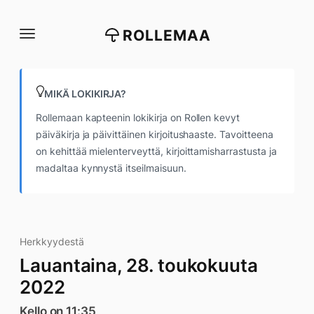
Siirry
suoraan
ROLLEMAA
sisältöön
MIKÄ LOKIKIRJA?
Rollemaan kapteenin lokikirja on Rollen kevyt
päiväkirja ja päivittäinen kirjoitushaaste. Tavoitteena
on kehittää mielenterveyttä, kirjoittamisharrastusta ja
madaltaa kynnystä itseilmaisuun.
Herkkyydestä
Lauantaina, 28. toukokuuta
2022
Kello on 11:35