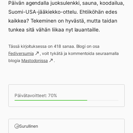
Päivän agendalla juoksulenkki, sauna, koodailua,
Suomi-USA-jääkiekko-ottelu. Ehtiiköhän edes
kaikkea? Tekeminen on hyvästä, mutta taidan
tunkea sitä vähän liikaa nyt lauantaille.
Tässä kirjoituksessa on 418 sanaa. Blogi on osa
Fediversumia
, voit tykätä ja kommentoida seuraamalla
blogia
Mastodonissa
.
Päivän saavutukset kirjoittamishetkeen
(11:35) mennessä
Päivätavoitteet: 70%
Surullinen