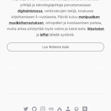
yrittäjä ja teknologiajohtaja perustamassaan
digitoimistossa
, verkkosivujen tekijä, koukussa
kirjoittamiseen 5-vuotiaasta. Päivät kuluu
monipuolisen
musiikkiharrastuksen
, retropelien ja koodaamisen parissa,
mutta arkea piristyttää myös vaimo ja kaksi lasta.
Mastodon
ja
leffat
lähellä sydäntä.
Lue Rollesta lisää
Twitter
GitHub
Twitter
Last.fm
Untappd
Retro
Overwatch
Rawg.io