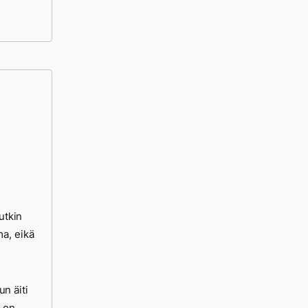
utkin
ma, eikä
un äiti
a on