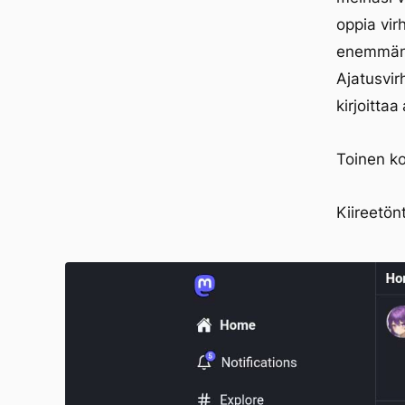
oppia vir
enemmänki
Ajatusvir
kirjoittaa
Toinen ko
Kiireetö