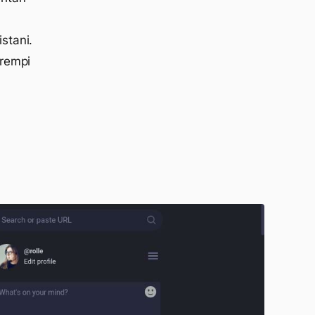
stani.
arempi