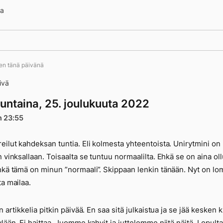
na
ten tänä päivänä
ivä
untaina, 25. joulukuuta 2022
n 23:55
eilut kahdeksan tuntia. Eli kolmesta yhteentoista. Unirytmini on
n vinksallaan. Toisaalta se tuntuu normaalilta. Ehkä se on aina oll
hkä tämä on minun ”normaali”. Skippaan lenkin tänään. Nyt on lo
ta mailaa.
n artikkelia pitkin päivää. En saa sitä julkaistua ja se jää kesken k
ylään. Ei haittaa. Juomme kahvit ja juttelemme niitä näitä. Lopult