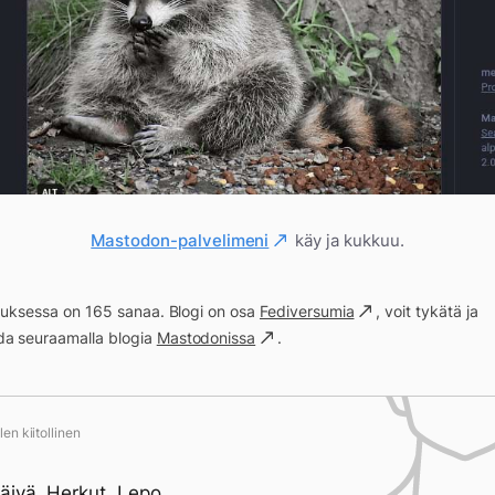
Mastodon-palvelimeni
käy ja kukkuu.
ituksessa on 165 sanaa. Blogi on osa
Fediversumia
, voit tykätä ja
a seuraamalla blogia
Mastodonissa
.
en kiitollinen
l
äivä. Herkut. Lepo.