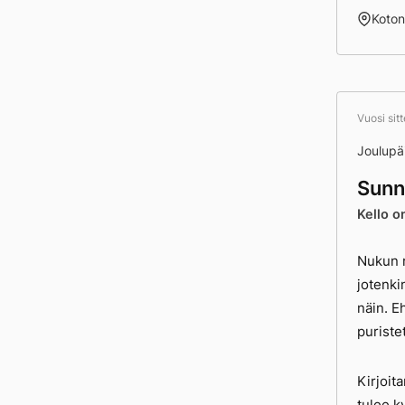
Koto
Vuosi sit
Joulupä
Sunn
Kello o
Nukun r
jotenki
näin. E
puriste
Kirjoita
tulee k