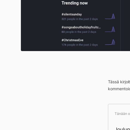
Tässä kirjo
kommentoid
Tänään ol
Morgu
Joulup