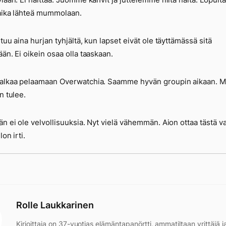
aika lähteä mummolaan.
ntuu aina hurjan tyhjältä, kun lapset eivät ole täyttämässä sitä
ään. Ei oikein osaa olla taaskaan.
 alkaa pelaamaan Overwatchia. Saamme hyvän groupin aikaan. 
n tulee.
än ei ole velvollisuuksia. Nyt vielä vähemmän. Aion ottaa tästä v
lon irti.
Rolle Laukkarinen
Kirjoittaja on 37-vuotias elämäntapanörtti, ammatiltaan yrittäjä j