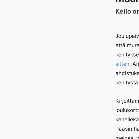
Kello o
Joulupäi
että mur
kehityks
sitten
. Ar
ahdistuk
kehityst
Kirjoitta
joulukort
kenellekä
Pääsin har
meinasi vi