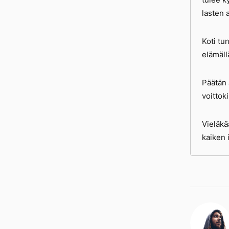
lasten 
Koti tu
elämäll
Päätän
voittoki
Vieläkä
kaiken i