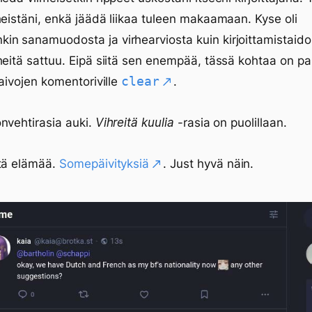
heistäni, enkä jäädä liikaa tuleen makaamaan. Kyse oli
n sanamuodosta ja virhearviosta kuin kirjoittamistaidoi
heitä sattuu. Eipä siitä sen enempää, tässä kohtaa on p
clear
 aivojen komentoriville
.
nvehtirasia auki.
Vihreitä kuulia
-rasia on puolillaan.
ntä elämää.
Somepäivityksiä
. Just hyvä näin.