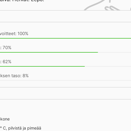
ivän saavutukset kirjoittamishetkeen (17:42) mennessä
voitteet: 100%
a: 70%
a: 62%
ksen taso: 8%
äkone
° C, pilvistä ja pimeää