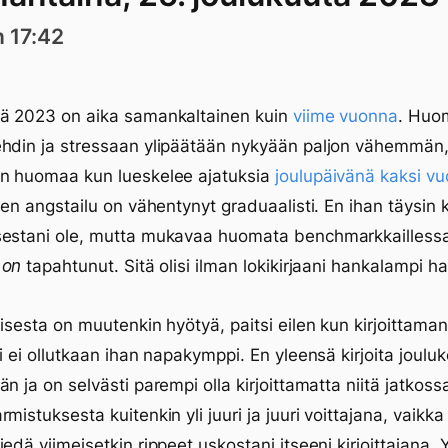
n 17:42
vä 2023 on aika samankaltainen kuin
viime vuonna
. Huo
ehdin ja stressaan ylipäätään nykyään paljon vähemmän
en huomaa kun lueskelee ajatuksia
joulupäivänä kaksi vu
jen angstailu on vähentynyt graduaalisti. En ihan täysin k
sestani ole, mutta mukavaa huomata benchmarkkaillessa
ä
on
tapahtunut. Sitä olisi ilman lokikirjaani hankalampi 
misesta on muutenkin hyötyä, paitsi eilen kun kirjoittaman
ti ei ollutkaan ihan napakymppi. En yleensä kirjoita jouluk
än ja on selvästi parempi olla kirjoittamatta niitä jatkos
mistuksesta kuitenkin yli juuri ja juuri voittajana, vaikka
edä viimeisetkin rippeet uskostani itseeni kirjoittajana. Y