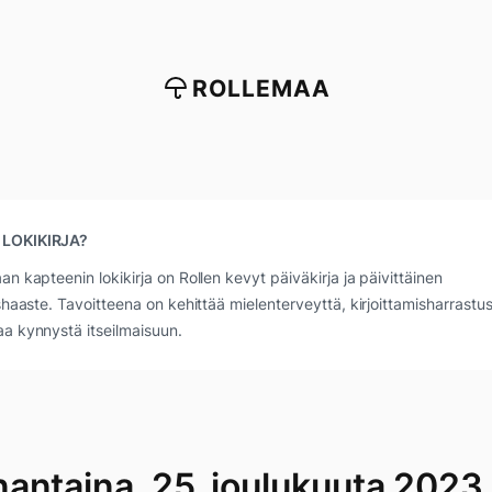
ROLLEMAA
 LOKIKIRJA?
an kapteenin lokikirja on Rollen kevyt päiväkirja ja päivittäinen
ushaaste. Tavoitteena on kehittää mielenterveyttä, kirjoittamisharrastus
a kynnystä itseilmaisuun.
antaina, 25. joulukuuta 2023