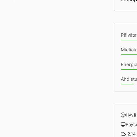
Pä
Päiväta
Mielial
Energi
Ahdistu
Hyvä
Pöyt
-2.14 