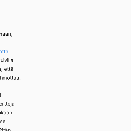
maan,
,
otta
uivilla
, että
hahmottaa.
i
ortteja
sakaan.
 se
ritän