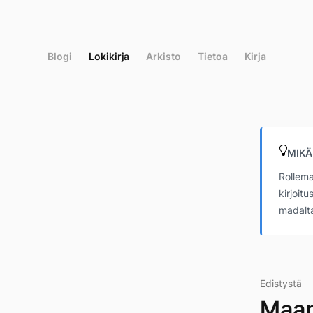
Siirry
suoraan
sisältöön
Blogi
Lokikirja
Arkisto
Tietoa
Kirja
MIKÄ
Rollema
kirjoit
madalta
Edistystä
Maan