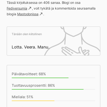
Tässä kirjoituksessa on 406 sanaa. Blogi on osa
Fediversumia
, voit tykätä ja kommentoida seuraamalla
blogia
Mastodonissa
.
Tänään olen kiitollinen
Lotta. Veera. Manu.
Päivän saavutukset kirjoittamishetkeen
(21:09) mennessä
Päivätavoitteet: 68%
Tuottavuusprosentti: 86%
Mieliala: 51%