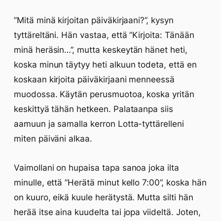
”Mitä minä kirjoitan päiväkirjaani?”, kysyn
tyttäreltäni. Hän vastaa, että ”Kirjoita: Tänään
minä heräsin…”, mutta keskeytän hänet heti,
koska minun täytyy heti alkuun todeta, että en
koskaan kirjoita päiväkirjaani menneessä
muodossa. Käytän perusmuotoa, koska yritän
keskittyä tähän hetkeen. Palataanpa siis
aamuun ja samalla kerron Lotta-tyttärelleni
miten päiväni alkaa.
Vaimollani on hupaisa tapa sanoa joka ilta
minulle, että ”Herätä minut kello 7:00”, koska hän
on kuuro, eikä kuule herätystä. Mutta silti hän
herää itse aina kuudelta tai jopa viideltä. Joten,