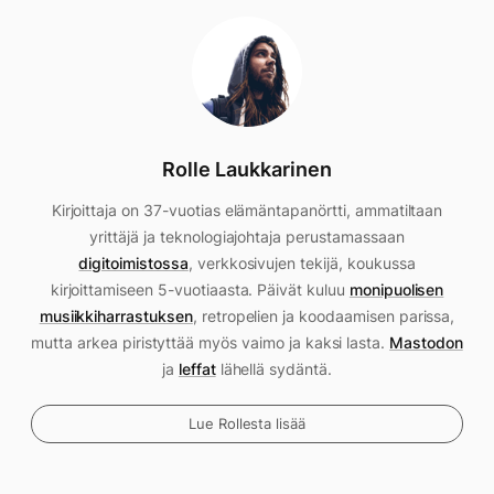
Rolle Laukkarinen
Kirjoittaja on 37-vuotias elämäntapanörtti, ammatiltaan
yrittäjä ja teknologiajohtaja perustamassaan
digitoimistossa
, verkkosivujen tekijä, koukussa
kirjoittamiseen 5-vuotiaasta. Päivät kuluu
monipuolisen
musiikkiharrastuksen
, retropelien ja koodaamisen parissa,
mutta arkea piristyttää myös vaimo ja kaksi lasta.
Mastodon
ja
leffat
lähellä sydäntä.
Lue Rollesta lisää