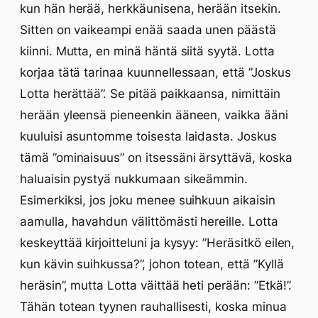
kun hän herää, herkkäunisena, herään itsekin.
Sitten on vaikeampi enää saada unen päästä
kiinni. Mutta, en minä häntä siitä syytä. Lotta
korjaa tätä tarinaa kuunnellessaan, että ”Joskus
Lotta herättää”. Se pitää paikkaansa, nimittäin
herään yleensä pieneenkin ääneen, vaikka ääni
kuuluisi asuntomme toisesta laidasta. Joskus
tämä ”ominaisuus” on itsessäni ärsyttävä, koska
haluaisin pystyä nukkumaan sikeämmin.
Esimerkiksi, jos joku menee suihkuun aikaisin
aamulla, havahdun välittömästi hereille. Lotta
keskeyttää kirjoitteluni ja kysyy: ”Heräsitkö eilen,
kun kävin suihkussa?”, johon totean, että ”Kyllä
heräsin”, mutta Lotta väittää heti perään: ”Etkä!”.
Tähän totean tyynen rauhallisesti, koska minua