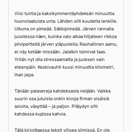
Viisi tuntia ja kaksikymmentäyhdeksän minuuttia
huonolaatuista unta. Lähden silti kuudelta lenkille.
Ulkona on pimeää. Säkkipimeää. Järven rannalla
juostessa näen, kuinka valo alkaa hiljalleen rikkoa
pilvipeitteitä järven yläpuolella. Rauhallinen aamu,
ei näy ketään missään. Jalatkin toimivat taas.
Yritän nyt olla stressaamatta ja juoksen vain
eteenpäin. Keskivauhti kuusi minuuttia kilometri,
ihan jepa.
Tänään palavereja kahdeksasta neljään. Vaikka
suurin osa jutuista onkin kivoja firman sisäisiä
asioita, väsyttää – ja paljon. Pitäydyn silti
kahdessa kupissa kahvia.
Tätä kirjoittaessa teksti vilisee silmissä. En ole