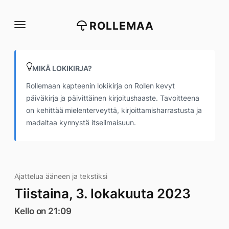
Siirry
suoraan
ROLLEMAA
sisältöön
MIKÄ LOKIKIRJA?
Rollemaan kapteenin lokikirja on Rollen kevyt
päiväkirja ja päivittäinen kirjoitushaaste. Tavoitteena
on kehittää mielenterveyttä, kirjoittamisharrastusta ja
madaltaa kynnystä itseilmaisuun.
Ajattelua ääneen ja tekstiksi
Tiistaina, 3. lokakuuta 2023
Kello on 21:09