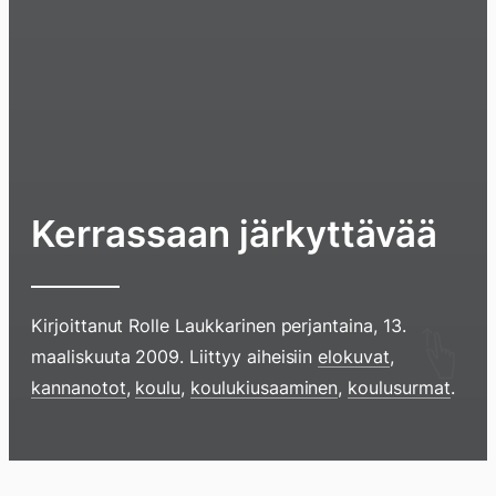
Kerrassaan järkyttävää
Kirjoittanut
Rolle Laukkarinen
perjantaina, 13.
Hyppää
maaliskuuta 2009
. Liittyy aiheisiin
elokuvat
,
sisältöö
kannanotot
,
koulu
,
koulukiusaaminen
,
koulusurmat
.
pyyhkim
näyttöä
sormell
Blogi
Lokikirja
Arkisto
Tietoa
Kirja