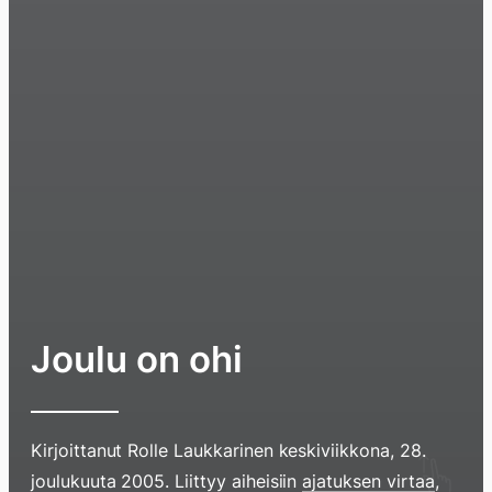
Joulu on ohi
Kirjoittanut
Rolle Laukkarinen
keskiviikkona, 28.
Hyppää
joulukuuta 2005
. Liittyy aiheisiin
ajatuksen virtaa
,