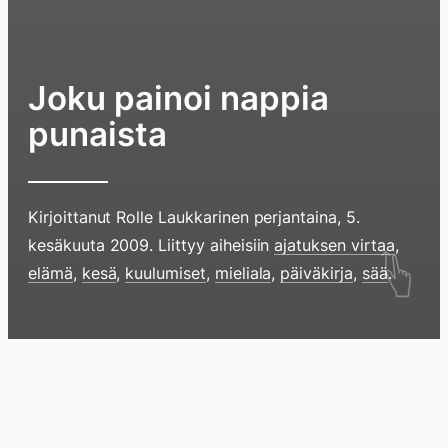
Joku painoi nappia
punaista
Kirjoittanut
Rolle Laukkarinen
perjantaina, 5.
kesäkuuta 2009
. Liittyy aiheisiin
ajatuksen virtaa
,
Hyppää
elämä
,
kesä
,
kuulumiset
,
mieliala
,
päiväkirja
,
sää
.
sisältöö
pyyhkim
näyttöä
Blogi
Lokikirja
Arkisto
Tietoa
Kirja
sormell
ylöspäi
tai