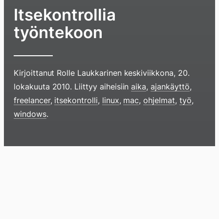
Itsekontrollia
työntekoon
Kirjoittanut
Rolle Laukkarinen
keskiviikkona, 20.
lokakuuta 2010
. Liittyy aiheisiin
aika
,
ajankäyttö
,
freelancer
,
itsekontrolli
,
linux
,
mac
,
ohjelmat
,
työ
,
Hyppää
windows
.
sisältöö
pyyhkim
näyttöä
Blogi
Lokikirja
Arkisto
Tietoa
Kirja
sormell
ylöspäi
tai
klikkaam