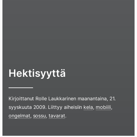
Hektisyyttä
Kirjoittanut
Rolle Laukkarinen
maanantaina, 21.
syyskuuta 2009
. Liittyy aiheisiin
kela
,
mobiili
,
ongelmat
,
sossu
,
tavarat
.
Hyppää
sisältöö
pyyhkim