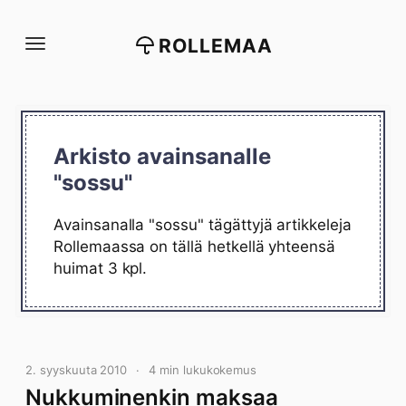
Siirry
suoraan
ROLLEMAA
sisältöön
Arkisto avainsanalle
"sossu"
Avainsanalla "sossu" tägättyjä artikkeleja
Rollemaassa on tällä hetkellä yhteensä
huimat 3 kpl.
2. syyskuuta 2010
4 min lukukokemus
Nukkuminenkin maksaa