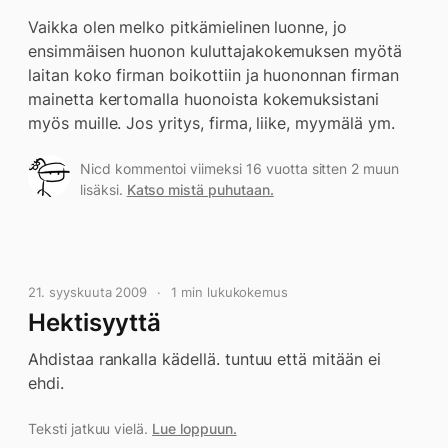
Vaikka olen melko pitkämielinen luonne, jo
ensimmäisen huonon kuluttajakokemuksen myötä
laitan koko firman boikottiin ja huononnan firman
mainetta kertomalla huonoista kokemuksistani
myös muille. Jos yritys, firma, liike, myymälä ym.
Nicd kommentoi viimeksi 16 vuotta sitten 2 muun
lisäksi.
Katso mistä puhutaan.
21. syyskuuta 2009
1 min lukukokemus
Hektisyyttä
Ahdistaa rankalla kädellä. tuntuu että mitään ei
ehdi.
Teksti jatkuu vielä.
Lue loppuun.